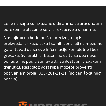
Cene na sajtu su iskazane u dinarima sa uračunatim
porezom, a plaćanje se vrši isključivo u dinarima.
Nastojimo da budemo što precizniji u opisu
proizvoda, prikazu slika i samih cena, ali ne možemo
garantovati da su sve informacije kompletne i bez
grešaka. Svi artikli prikazani na sajtu su deo naše
ponude i ne podrazumeva da su dostupni u svakom
trenutku. Raspoloživost robe možete proveriti
pozivanjem broja
033/261-21-21
(po ceni lokalnog
poziva).