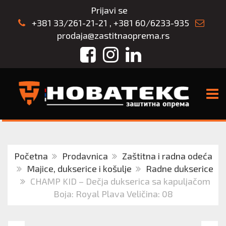
Prijavi se
+381 33/261-21-21
,
+381 60/6233-935
prodaja@zastitnaoprema.rs
Facebook
Instagram
LinkedIn
TOGG
Početna
Prodavnica
Zaštitna i radna odeća
Majice, dukserice i košulje
Radne dukserice
CHAMP KID – Dečja dukserica sa kapuljačom
Boja: Royal Plava Veličina: 08