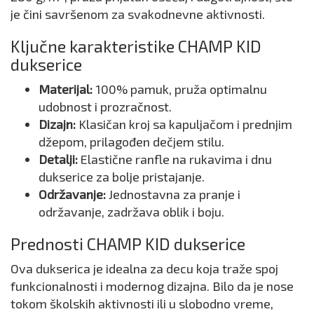
je čini savršenom za svakodnevne aktivnosti.
Ključne karakteristike CHAMP KID
dukserice
Materijal:
100% pamuk, pruža optimalnu
udobnost i prozračnost.
Dizajn:
Klasičan kroj sa kapuljačom i prednjim
džepom, prilagođen dečjem stilu.
Detalji:
Elastične ranfle na rukavima i dnu
dukserice za bolje pristajanje.
Održavanje:
Jednostavna za pranje i
održavanje, zadržava oblik i boju.
Prednosti CHAMP KID dukserice
Ova dukserica je idealna za decu koja traže spoj
funkcionalnosti i modernog dizajna. Bilo da je nose
tokom školskih aktivnosti ili u slobodno vreme,