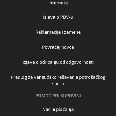
interneta
Izjava o PDV-u
Reklamacije i zamene
Povraćaj novca
Izjava o odricanju od odgovornosti
Predlog za vansudsko rešavanje potrošačkog
spora
POMOĆ PRI KUPOVINI
Načini plaćanja