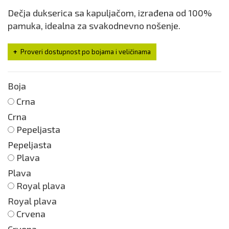
Dečja dukserica sa kapuljačom, izrađena od 100%
pamuka, idealna za svakodnevno nošenje.
Proveri dostupnost po bojama i veličinama
Boja
Crna
Crna
Pepeljasta
Pepeljasta
Plava
Plava
Royal plava
Royal plava
Crvena