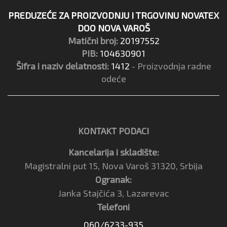
PREDUZEĆE ZA PROIZVODNJU I TRGOVINU NOVATEX
DOO NOVA VAROŠ
Matični broj:
20197552
PIB:
104630901
Šifra i naziv delatnosti:
1412
- Proizvodnja radne
odeće
KONTAKT PODACI
Kancelarija i skladište:
Magistralni put 15, Nova Varoš 31320, Srbija
Ogranak:
Janka Stajčića 3, Lazarevac
Telefoni
060/6233-935