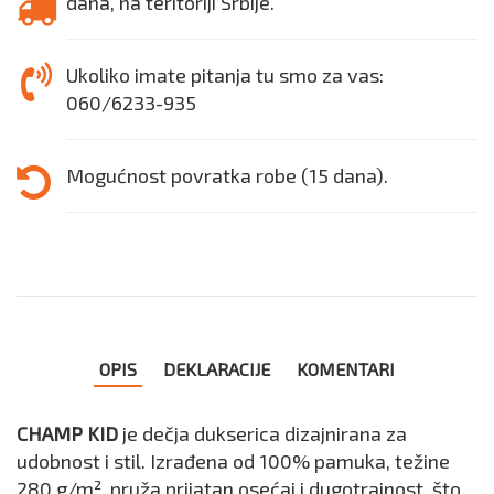
dana, na teritoriji Srbije.
Ukoliko imate pitanja tu smo za vas:
060/6233-935
Mogućnost povratka robe (15 dana).
OPIS
DEKLARACIJE
KOMENTARI
CHAMP KID
je dečja dukserica dizajnirana za
udobnost i stil. Izrađena od 100% pamuka, težine
280 g/m², pruža prijatan osećaj i dugotrajnost, što