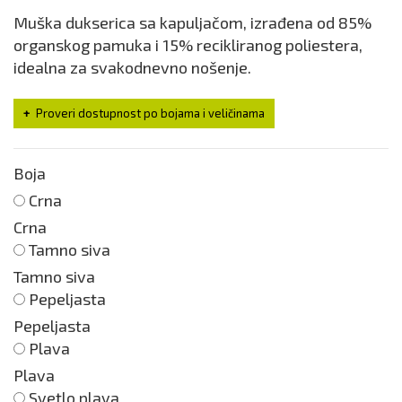
Muška dukserica sa kapuljačom, izrađena od 85%
organskog pamuka i 15% recikliranog poliestera,
idealna za svakodnevno nošenje.
Proveri dostupnost po bojama i veličinama
Boja
Crna
Crna
Tamno siva
Tamno siva
Pepeljasta
Pepeljasta
Plava
Plava
Svetlo plava