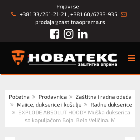
Prijavi se
+381 33/261-21-21
,
+381 60/6233-935
prodaja@zastitnaoprema.rs
Facebook
Instagram
LinkedIn
TOGG
Početna
Prodavnica
Zaštitna i radna odeća
Majice, dukserice i košulje
Radne dukserice
EXPLODE ABSOLUT HOODY Muška dukserica
sa kapuljačom Boja: Bela Veličina: M