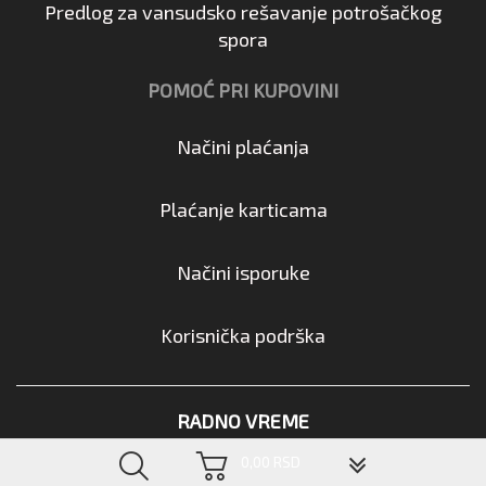
Predlog za vansudsko rešavanje potrošačkog
spora
POMOĆ PRI KUPOVINI
Načini plaćanja
Plaćanje karticama
Načini isporuke
Korisnička podrška
RADNO VREME
▼
0,00 RSD
Radnim danima:
08:00 - 16:00