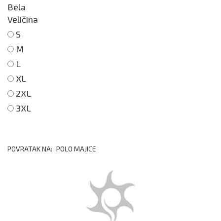
Bela
Veličina
S
M
L
XL
2XL
3XL
POVRATAK NA:
POLO MAJICE