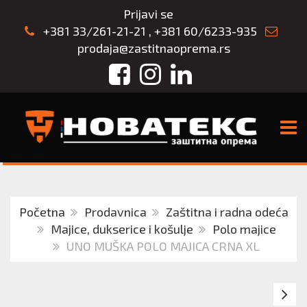
Prijavi se
+381 33/261-21-21
,
+381 60/6233-935
prodaja@zastitnaoprema.rs
Facebook
Instagram
LinkedIn
TOGG
Početna
Prodavnica
Zaštitna i radna odeća
Majice, dukserice i košulje
Polo majice
UNO MUŠKA POLO MAJICA CRNA XL
U