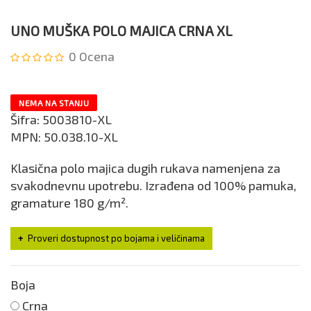
UNO MUŠKA POLO MAJICA CRNA XL
0
Ocena
NEMA NA STANJU
Šifra:
5003810-XL
MPN:
50.038.10-XL
Klasična polo majica dugih rukava namenjena za
svakodnevnu upotrebu. Izrađena od 100% pamuka,
gramature 180 g/m².
Proveri dostupnost po bojama i veličinama
Boja
Crna