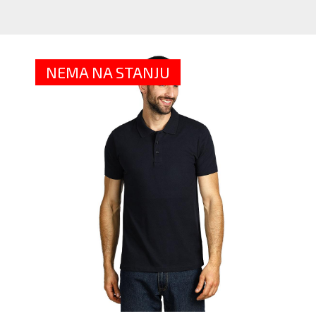
M
P
MA
-
NEMA NA STANJU
VI
BO