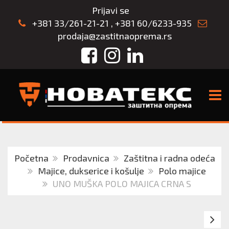
Prijavi se
+381 33/261-21-21
,
+381 60/6233-935
prodaja@zastitnaoprema.rs
Facebook
Instagram
LinkedIn
TOGG
Početna
Prodavnica
Zaštitna i radna odeća
Majice, dukserice i košulje
Polo majice
UNO MUŠKA POLO MAJICA CRNA S
U