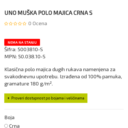
UNO MUŠKA POLO MAJICA CRNA S
0
Ocena
NEMA NA STANJU
Šifra:
5003810-S
MPN:
50.038.10-S
Klasična polo majica dugih rukava namenjena za
svakodnevnu upotrebu. Izrađena od 100% pamuka,
gramature 180 g/m².
Proveri dostupnost po bojama i veličinama
Boja
Crna