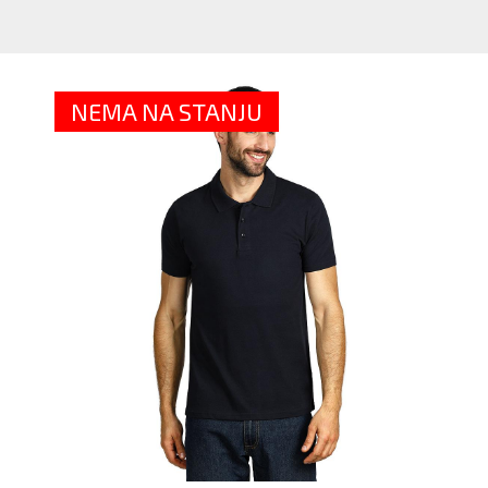
M
P
MA
-
NEMA NA STANJU
VI
BO