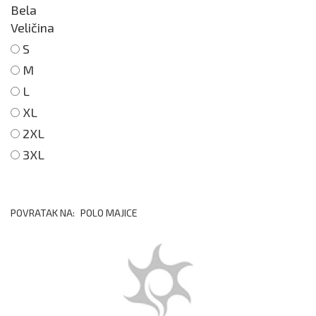
Bela
Veličina
S
M
L
XL
2XL
3XL
POVRATAK NA:
POLO MAJICE