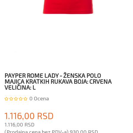
PAYPER ROME LADY - ŽENSKA POLO
MAJICA KRATKIH RUKAVA BOJA: CRVENA
VELIČINA: L
0
Ocena
1.116,00 RSD
1.116,00 RSD
(Prodajna cena bez PDV-a)
930,00 RSD