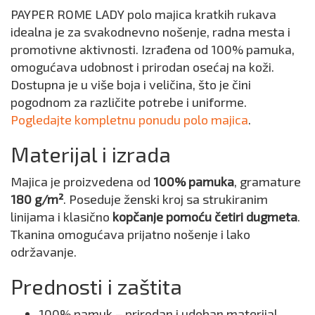
PAYPER ROME LADY polo majica kratkih rukava
idealna je za svakodnevno nošenje, radna mesta i
promotivne aktivnosti. Izrađena od 100% pamuka,
omogućava udobnost i prirodan osećaj na koži.
Dostupna je u više boja i veličina, što je čini
pogodnom za različite potrebe i uniforme.
Pogledajte kompletnu ponudu polo majica
.
Materijal i izrada
Majica je proizvedena od
100% pamuka
, gramature
180 g/m²
. Poseduje ženski kroj sa strukiranim
linijama i klasično
kopčanje pomoću četiri dugmeta
.
Tkanina omogućava prijatno nošenje i lako
održavanje.
Prednosti i zaštita
100% pamuk – prirodan i udoban materijal