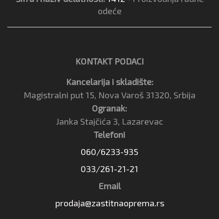
odeće
KONTAKT PODACI
Kancelarija i skladište:
Magistralni put 15, Nova Varoš 31320, Srbija
Ogranak:
Janka Stajčića 3, Lazarevac
Telefoni
060/6233-935
033/261-21-21
Email
prodaja@zastitnaoprema.rs