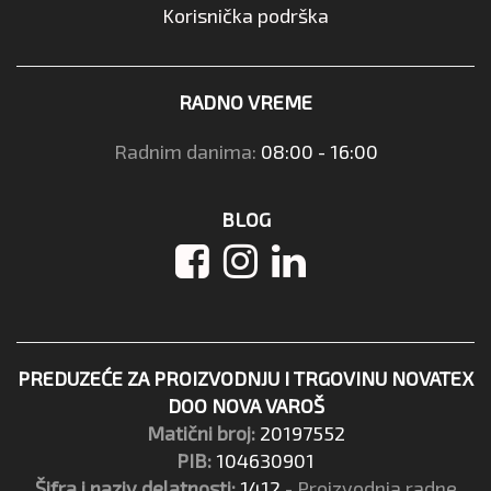
Korisnička podrška
RADNO VREME
Radnim danima:
08:00 - 16:00
BLOG
PREDUZEĆE ZA PROIZVODNJU I TRGOVINU NOVATEX
DOO NOVA VAROŠ
Matični broj:
20197552
PIB:
104630901
Šifra i naziv delatnosti:
1412
- Proizvodnja radne