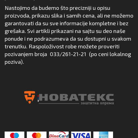
Nastojimo da budemo što precizniji u opisu
proizvoda, prikazu slika i samih cena, ali ne možemo
garantovati da su sve informacije kompletne i bez
grešaka. Svi artikli prikazani na sajtu su deo naše
ponude i ne podrazumeva da su dostupni u svakom
trenutku. Raspoloživost robe možete proveriti
pozivanjem broja
033/261-21-21
(po ceni lokalnog
poziva).