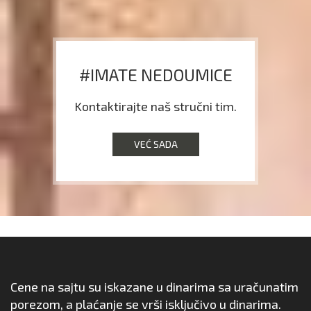
#IMATE NEDOUMICE
Kontaktirajte naš stručni tim.
VEĆ SADA
Cene na sajtu su iskazane u dinarima sa uračunatim
porezom, a plaćanje se vrši isključivo u dinarima.