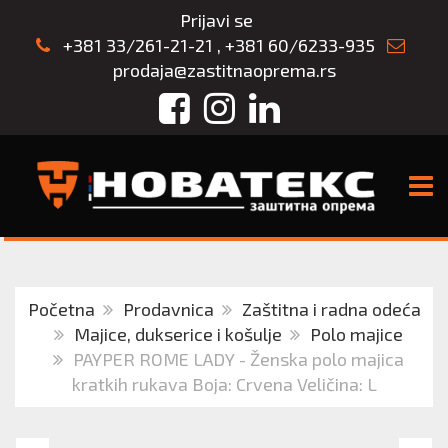
Prijavi se
+381 33/261-21-21
,
+381 60/6233-935
prodaja@zastitnaoprema.rs
Facebook
Instagram
LinkedIn
TOGG
Početna
Prodavnica
Zaštitna i radna odeća
Majice, dukserice i košulje
Polo majice
PAYPER ROME LADY - Ženska polo majica
kratkih rukava Boja: Crvena Veličina: L