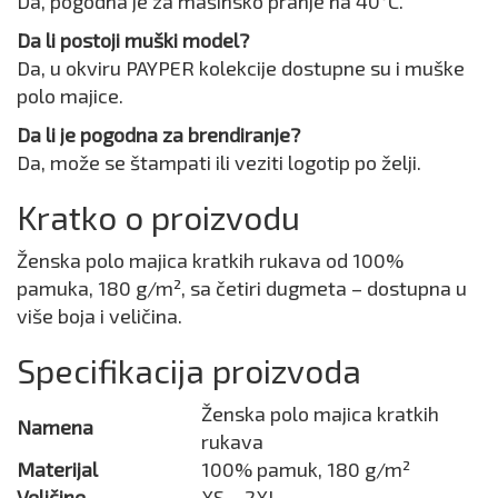
Da, pogodna je za mašinsko pranje na 40°C.
Da li postoji muški model?
Da, u okviru PAYPER kolekcije dostupne su i muške
polo majice.
Da li je pogodna za brendiranje?
Da, može se štampati ili veziti logotip po želji.
Kratko o proizvodu
Ženska polo majica kratkih rukava od 100%
pamuka, 180 g/m², sa četiri dugmeta – dostupna u
više boja i veličina.
Specifikacija proizvoda
Ženska polo majica kratkih
Namena
rukava
Materijal
100% pamuk, 180 g/m²
Veličine
XS – 2XL