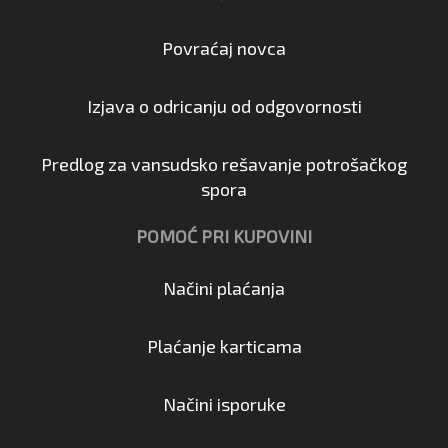
Povraćaj novca
Izjava o odricanju od odgovornosti
Predlog za vansudsko rešavanje potrošačkog
spora
POMOĆ PRI KUPOVINI
Načini plaćanja
Plaćanje karticama
Načini isporuke