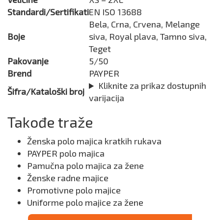
Standardi/Sertifikati
EN ISO 13688
Bela, Crna, Crvena, Melange
Boje
siva, Royal plava, Tamno siva,
Teget
Pakovanje
5/50
Brend
PAYPER
Kliknite za prikaz dostupnih
Šifra/Kataloški broj
varijacija
Takođe traže
Ženska polo majica kratkih rukava
PAYPER polo majica
Pamučna polo majica za žene
Ženske radne majice
Promotivne polo majice
Uniforme polo majice za žene