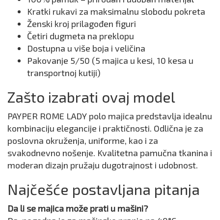
Kratki rukavi za maksimalnu slobodu pokreta
Ženski kroj prilagođen figuri
Četiri dugmeta na preklopu
Dostupna u više boja i veličina
Pakovanje 5/50 (5 majica u kesi, 10 kesa u
transportnoj kutiji)
Zašto izabrati ovaj model
PAYPER ROME LADY polo majica predstavlja idealnu
kombinaciju elegancije i praktičnosti. Odlična je za
poslovna okruženja, uniforme, kao i za
svakodnevno nošenje. Kvalitetna pamučna tkanina i
moderan dizajn pružaju dugotrajnost i udobnost.
Najčešće postavljana pitanja
Da li se majica može prati u mašini?