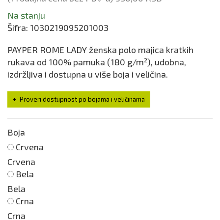
Na stanju
Šifra:
1030219095201003
PAYPER ROME LADY ženska polo majica kratkih
rukava od 100% pamuka (180 g/m²), udobna,
izdržljiva i dostupna u više boja i veličina.
Proveri dostupnost po bojama i veličinama
Boja
Crvena
Crvena
Bela
Bela
Crna
Crna