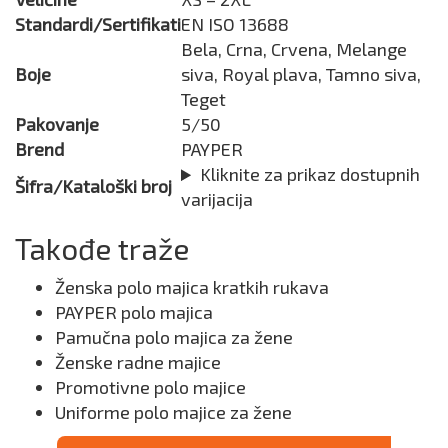
Standardi/Sertifikati
EN ISO 13688
Bela, Crna, Crvena, Melange
Boje
siva, Royal plava, Tamno siva,
Teget
Pakovanje
5/50
Brend
PAYPER
Kliknite za prikaz dostupnih
Šifra/Kataloški broj
varijacija
Takođe traže
Ženska polo majica kratkih rukava
PAYPER polo majica
Pamučna polo majica za žene
Ženske radne majice
Promotivne polo majice
Uniforme polo majice za žene