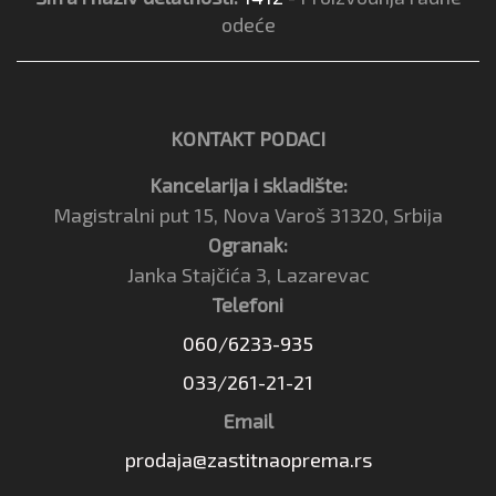
odeće
KONTAKT PODACI
Kancelarija i skladište:
Magistralni put 15, Nova Varoš 31320, Srbija
Ogranak:
Janka Stajčića 3, Lazarevac
Telefoni
060/6233-935
033/261-21-21
Email
prodaja@zastitnaoprema.rs