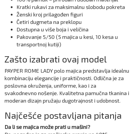
Kratki rukavi za maksimalnu slobodu pokreta
Ženski kroj prilagođen figuri
Četiri dugmeta na preklopu
Dostupna u više boja i veličina
Pakovanje 5/50 (5 majica u kesi, 10 kesa u
transportnoj kutiji)
Zašto izabrati ovaj model
PAYPER ROME LADY polo majica predstavlja idealnu
kombinaciju elegancije i praktičnosti. Odlična je za
poslovna okruženja, uniforme, kao i za
svakodnevno nošenje. Kvalitetna pamučna tkanina i
moderan dizajn pružaju dugotrajnost i udobnost.
Najčešće postavljana pitanja
Da li se majica može prati u mašini?