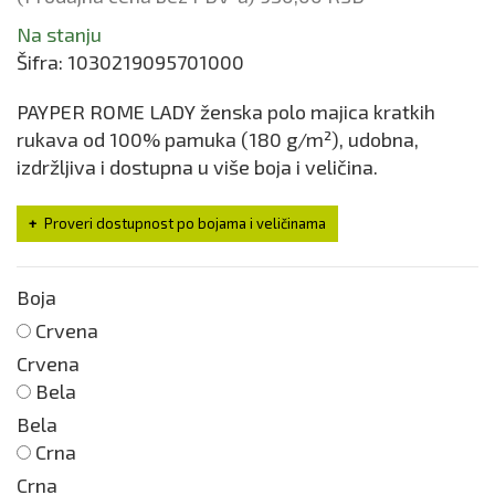
Na stanju
Šifra:
1030219095701000
PAYPER ROME LADY ženska polo majica kratkih
rukava od 100% pamuka (180 g/m²), udobna,
izdržljiva i dostupna u više boja i veličina.
Proveri dostupnost po bojama i veličinama
Boja
Crvena
Crvena
Bela
Bela
Crna
Crna