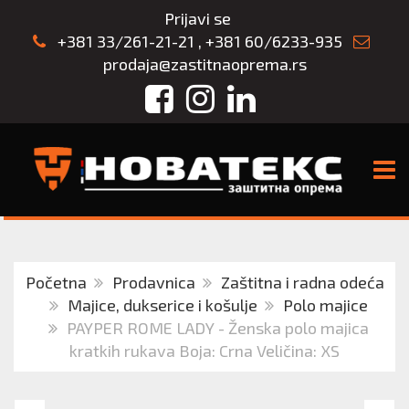
Prijavi se
+381 33/261-21-21
,
+381 60/6233-935
prodaja@zastitnaoprema.rs
Facebook
Instagram
LinkedIn
TOGG
Početna
Prodavnica
Zaštitna i radna odeća
Majice, dukserice i košulje
Polo majice
PAYPER ROME LADY - Ženska polo majica
kratkih rukava Boja: Crna Veličina: XS