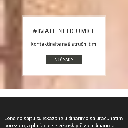
#IMATE NEDOUMICE
Kontaktirajte naš stručni tim.
VEĆ SADA
Cene na sajtu su iskazane u dinarima sa uračunatim
porezom, a plaćanje se vrši isključivo u dinarima.