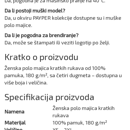
Da, pogodna je za mašinsko pranje na 40°C.
Da li postoji muški model?
Da, u okviru PAYPER kolekcije dostupne su i muške
polo majice.
Da li je pogodna za brendiranje?
Da, može se štampati ili veziti logotip po želji.
Kratko o proizvodu
Ženska polo majica kratkih rukava od 100%
pamuka, 180 g/m², sa četiri dugmeta – dostupna u
više boja i veličina.
Specifikacija proizvoda
Ženska polo majica kratkih
Namena
rukava
Materijal
100% pamuk, 180 g/m²
Veličine
XS – 2XL