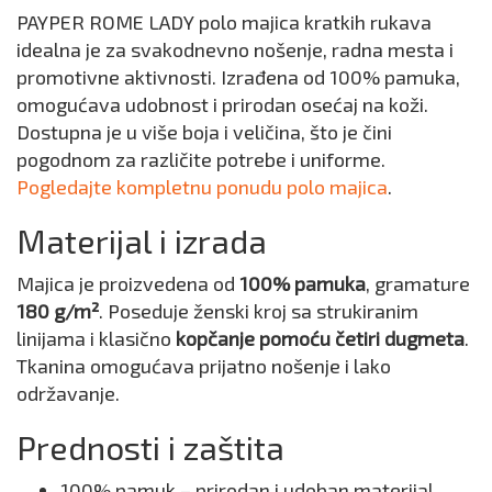
PAYPER ROME LADY polo majica kratkih rukava
idealna je za svakodnevno nošenje, radna mesta i
promotivne aktivnosti. Izrađena od 100% pamuka,
omogućava udobnost i prirodan osećaj na koži.
Dostupna je u više boja i veličina, što je čini
pogodnom za različite potrebe i uniforme.
Pogledajte kompletnu ponudu polo majica
.
Materijal i izrada
Majica je proizvedena od
100% pamuka
, gramature
180 g/m²
. Poseduje ženski kroj sa strukiranim
linijama i klasično
kopčanje pomoću četiri dugmeta
.
Tkanina omogućava prijatno nošenje i lako
održavanje.
Prednosti i zaštita
100% pamuk – prirodan i udoban materijal