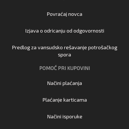
Povraćaj novca
Izjava o odricanju od odgovornosti
Predlog za vansudsko rešavanje potrošačkog
spora
POMOĆ PRI KUPOVINI
Načini plaćanja
Plaćanje karticama
Načini isporuke