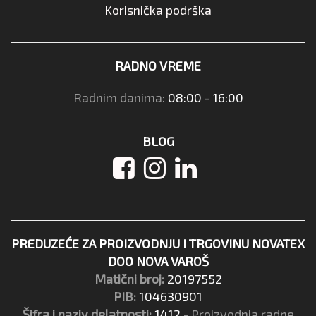
Korisnička podrška
RADNO VREME
Radnim danima:
08:00 - 16:00
BLOG
PREDUZEĆE ZA PROIZVODNJU I TRGOVINU NOVATEX
DOO NOVA VAROŠ
Matični broj:
20197552
PIB:
104630901
Šifra i naziv delatnosti:
1412
- Proizvodnja radne