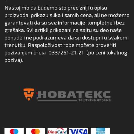
Nastojimo da budemo što precizniji u opisu
proizvoda, prikazu slika i samih cena, ali ne možemo
garantovati da su sve informacije kompletne i bez
grešaka. Svi artikli prikazani na sajtu su deo naše
ponude i ne podrazumeva da su dostupni u svakom
trenutku. Raspoloživost robe možete proveriti
pozivanjem broja
033/261-21-21
(po ceni lokalnog
poziva).