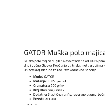
GATOR Muška polo majica
Muška polo majica dugih rukava izrađena od 100% pamuka
dnu i bočne šliceve. Kopčanje sa tri dugmeta u boji ma
unisex kroj, idealna za rad i svakodnevno nošenje.
Model:
GATOR
Materijal:
100% pamuk
Gramatura:
200 g/m²
Kroj:
Klasičan, unisex
Dodatno:
Elastične ranfle, rezervno dugme, bočni
Brend:
EXPLODE