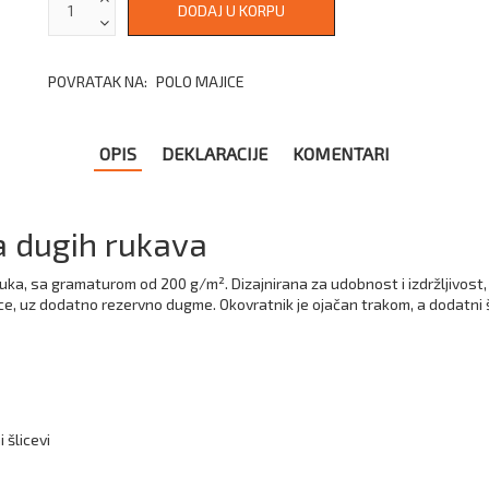
POVRATAK NA:
POLO MAJICE
OPIS
DEKLARACIJE
KOMENTARI
 dugih rukava
, sa gramaturom od 200 g/m². Dizajnirana za udobnost i izdržljivost, m
jice, uz dodatno rezervno dugme. Okovratnik je ojačan trakom, a dodatni
 šlicevi