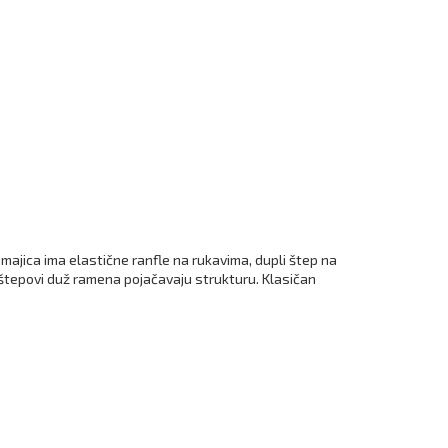
ajica ima elastične ranfle na rukavima, dupli štep na
 štepovi duž ramena pojačavaju strukturu. Klasičan