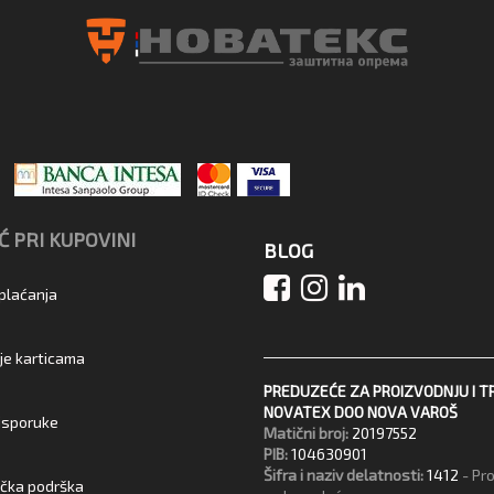
 PRI KUPOVINI
BLOG
 plaćanja
je karticama
PREDUZEĆE ZA PROIZVODNJU I T
NOVATEX DOO NOVA VAROŠ
 isporuke
Matični broj:
20197552
PIB:
104630901
Šifra i naziv delatnosti:
1412
- Pr
ička podrška