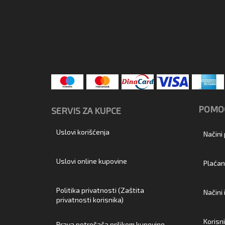
POMOĆ
SERVIS ZA KUPCE
Uslovi korišćenja
Načini
Uslovi online kupovine
Plaćan
Politika privatnosti (Zaštita
Načini
privatnosti korisnika)
Korisn
Prava potrošača prilikom kupovine