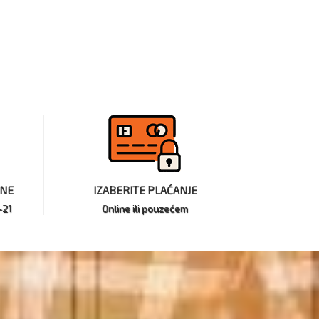
INE
IZABERITE PLAĆANJE
-21
Online ili pouzećem