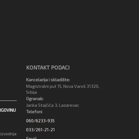
KONTAKT PODACI
Kancelarija i skladište:
Magistralni put 15, Nova Varoš 31320,
Srbija
Ogranak:
Janka Stajčića 3, Lazarevac
RGOVINU
Telefoni
060/6233-935
033/261-21-21
oizvodnja
Email