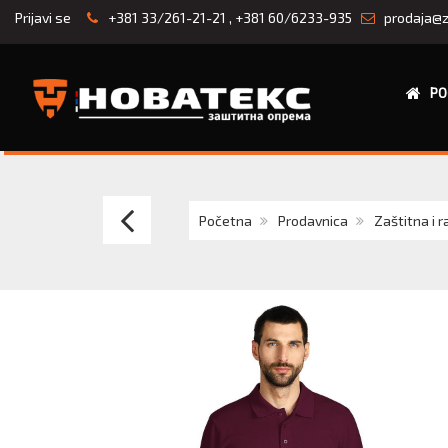
Prijavi se
+381 33/261-21-21
,
+381 60/6233-935
prodaja@z
PO
ATLANTIC
Početna
Prodavnica
Zaštitna i 
LADY
ženska
polo
majica