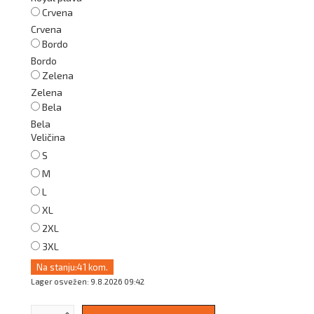
Crvena
Crvena
Bordo
Bordo
Zelena
Zelena
Bela
Bela
Veličina
S
M
L
XL
2XL
3XL
Na stanju:
41 kom.
Lager osvežen: 9.8.2026 09:42