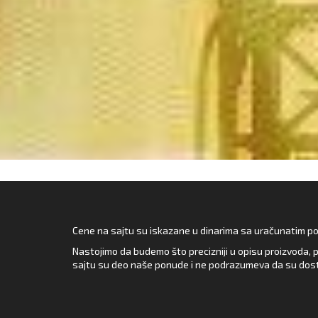
Cene na sajtu su iskazane u dinarima sa uračunatim pore
Nastojimo da budemo što precizniji u opisu proizvoda, p
sajtu su deo naše ponude i ne podrazumeva da su dost