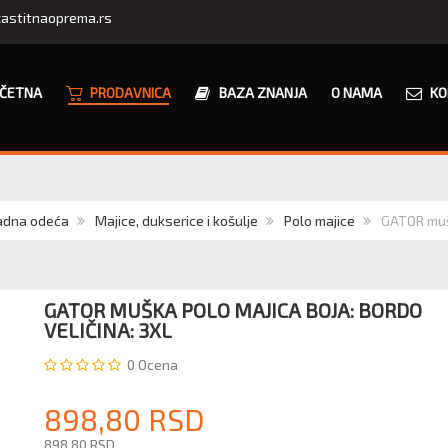
astitnaoprema.rs
ČETNA
PRODAVNICA
BAZA ZNANJA
O NAMA
KO
radna odeća
Majice, dukserice i košulje
Polo majice
GATOR mušk
GATOR MUŠKA POLO MAJICA BOJA: BORDO
VELIČINA: 3XL
0
Ocena
898,80 RSD
898,80 RSD