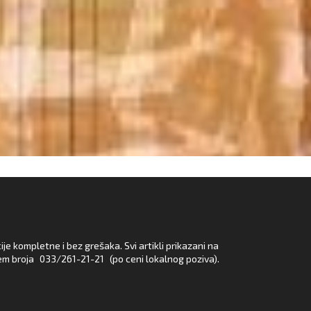
e kompletne i bez grešaka. Svi artikli prikazani na
em broja
033/261-21-21
(po ceni lokalnog poziva).