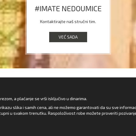
#IMATE NEDOUMICE
Kontaktirajte naš stručni tim.
VEĆ SADA
zom, a plaćanje se vrši isključivo u dinarima.
rikazu slika i samih cena, ali ne možemo garantovati da su sve informacij
upni u svakom trenutku. Raspoloživost robe možete proveriti pozivanj