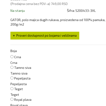
(Prodajna cena bez PDV-a)
749,00 RSD
Na stanju
Šifra:
5200433-3XL
GATOR, polo majica dugih rukava, proizvedena od 100% pamuka,
200g/m2
Proveri dostupnost po bojama i veličinama
Boja
Crna
Crna
Tamno siva
Tamno siva
Pepeljasta
Pepeljasta
Teget
Teget
Royal plava
Royal plava