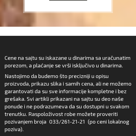
Cene na sajtu su iskazane u dinarima sa uračunatim
porezom, a plaćanje se vrši isključivo u dinarima.
Nastojimo da budemo što precizniji u opisu
proizvoda, prikazu slika i samih cena, ali ne možemo
garantovati da su sve informacije kompletne i bez
grešaka. Svi artikli prikazani na sajtu su deo naše
ponude i ne podrazumeva da su dostupni u svakom
trenutku. Raspoloživost robe možete proveriti
pozivanjem broja
033/261-21-21
(po ceni lokalnog
poziva).