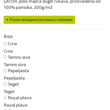
GATOR, polo majica dugih rukava, proizvedena od
100% pamuka, 200g/m2
Proveri dostupnost po bojama i veličinama
Boja
Crna
Crna
Tamno siva
Tamno siva
Pepeljasta
Pepeljasta
Teget
Teget
Royal plava
Royal plava