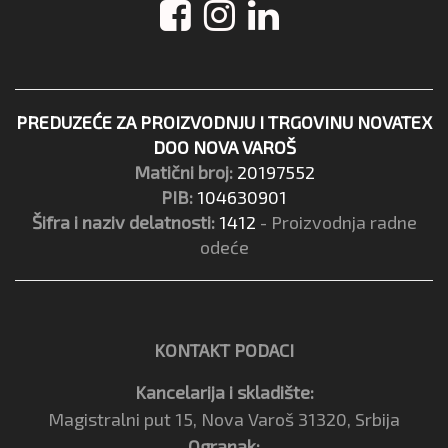
PREDUZEĆE ZA PROIZVODNJU I TRGOVINU NOVATEX
DOO NOVA VAROŠ
Matični broj:
20197552
PIB:
104630901
Šifra i naziv delatnosti:
1412
- Proizvodnja radne
odeće
KONTAKT PODACI
Kancelarija i skladište:
Magistralni put 15, Nova Varoš 31320, Srbija
Ogranak: