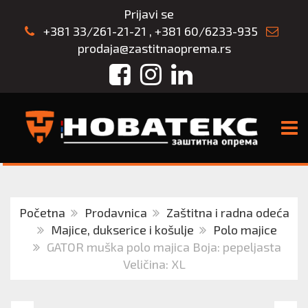
Prijavi se
+381 33/261-21-21
,
+381 60/6233-935
prodaja@zastitnaoprema.rs
Facebook
Instagram
LinkedIn
TOGG
Početna
Prodavnica
Zaštitna i radna odeća
Majice, dukserice i košulje
Polo majice
GATOR muška polo majica Boja: pepeljasta
Veličina: XL