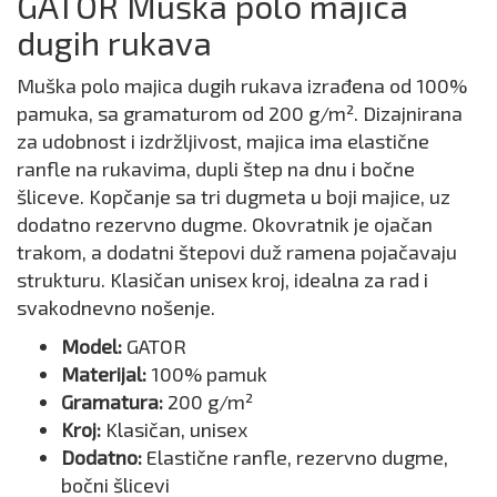
GATOR Muška polo majica
dugih rukava
Muška polo majica dugih rukava izrađena od 100%
pamuka, sa gramaturom od 200 g/m². Dizajnirana
za udobnost i izdržljivost, majica ima elastične
ranfle na rukavima, dupli štep na dnu i bočne
šliceve. Kopčanje sa tri dugmeta u boji majice, uz
dodatno rezervno dugme. Okovratnik je ojačan
trakom, a dodatni štepovi duž ramena pojačavaju
strukturu. Klasičan unisex kroj, idealna za rad i
svakodnevno nošenje.
Model:
GATOR
Materijal:
100% pamuk
Gramatura:
200 g/m²
Kroj:
Klasičan, unisex
Dodatno:
Elastične ranfle, rezervno dugme,
bočni šlicevi