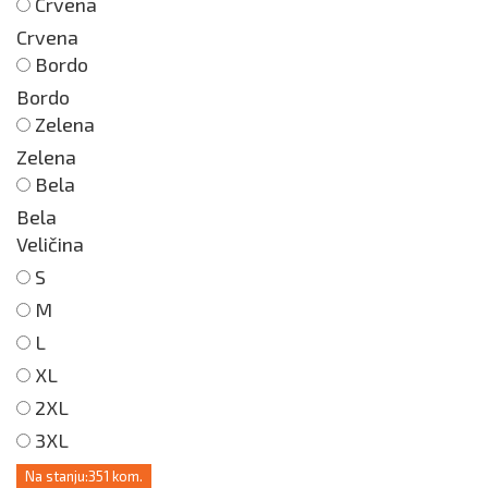
Crvena
Crvena
Bordo
Bordo
Zelena
Zelena
Bela
Bela
Veličina
S
M
L
XL
2XL
3XL
Na stanju:
351 kom.