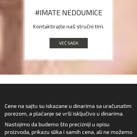
#IMATE NEDOUMICE
Kontaktirajte naš stručni tim.
VEĆ SADA
Cene na sajtu su iskazane u dinarima sa uračunatim
porezom, a plaćanje se vrši isključivo u dinarima.
Nastojimo da budemo što precizniji u opisu
proizvoda, prikazu slika i samih cena, ali ne možemo