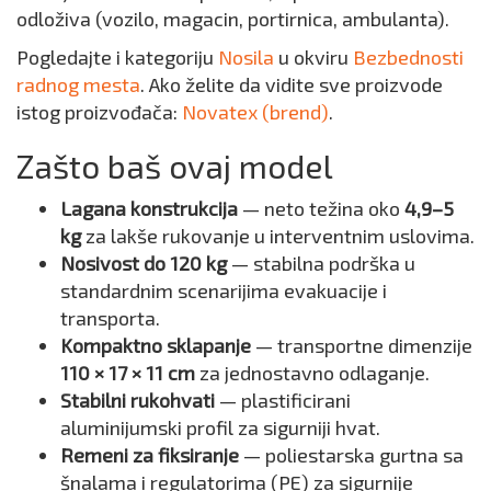
odloživa (vozilo, magacin, portirnica, ambulanta).
Pogledajte i kategoriju
Nosila
u okviru
Bezbednosti
radnog mesta
. Ako želite da vidite sve proizvode
istog proizvođača:
Novatex (brend)
.
Zašto baš ovaj model
Lagana konstrukcija
— neto težina oko
4,9–5
kg
za lakše rukovanje u interventnim uslovima.
Nosivost do 120 kg
— stabilna podrška u
standardnim scenarijima evakuacije i
transporta.
Kompaktno sklapanje
— transportne dimenzije
110 × 17 × 11 cm
za jednostavno odlaganje.
Stabilni rukohvati
— plastificirani
aluminijumski profil za sigurniji hvat.
Remeni za fiksiranje
— poliestarska gurtna sa
šnalama i regulatorima (PE) za sigurnije