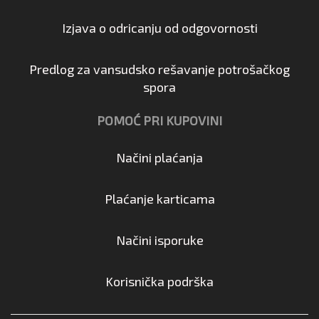
Izjava o odricanju od odgovornosti
Predlog za vansudsko rešavanje potrošačkog
spora
POMOĆ PRI KUPOVINI
Načini plaćanja
Plaćanje karticama
Načini isporuke
Korisnička podrška