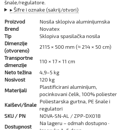
šnale/regulatore.
▸ Šifre i oznake (sakrij/otvori)
Proizvod
Nosila sklopiva aluminijumska
Brend
Novatex
Tip
Sklopiva spasilačka nosila
Dimenzije
2115 × 500 mm (≈ 214 × 50 cm)
(otvoreno)
Transportne
110 × 17 × 11 cm
dimenzije
Neto težina
4,9–5 kg
Nosivost
120 kg
Plastificirani aluminijum,
Materijali
pocinkovani čelik, 100% poliester
Poliestarska gurtna, PE šnale i
Kaiševi/šnale
regulatori
SKU / PN
NOVA-SN-AL / ZPP-DX018
Na lageru – odmah dostupno ·
Dostupnost