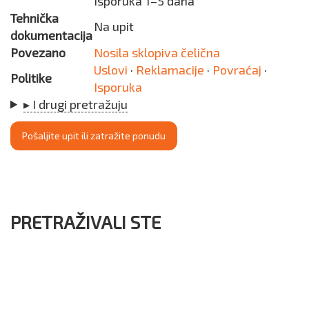
Isporuka 1–5 dana
Tehnička
Na upit
dokumentacija
Povezano
Nosila sklopiva čelična
Uslovi
·
Reklamacije
·
Povraćaj
·
Politike
Isporuka
▸ I drugi pretražuju
Pošaljite upit ili zatražite ponudu
PRETRAŽIVALI STE