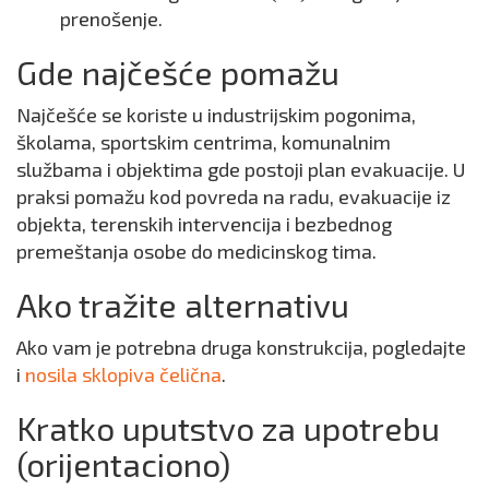
prenošenje.
Gde najčešće pomažu
Najčešće se koriste u industrijskim pogonima,
školama, sportskim centrima, komunalnim
službama i objektima gde postoji plan evakuacije. U
praksi pomažu kod povreda na radu, evakuacije iz
objekta, terenskih intervencija i bezbednog
premeštanja osobe do medicinskog tima.
Ako tražite alternativu
Ako vam je potrebna druga konstrukcija, pogledajte
i
nosila sklopiva čelična
.
Kratko uputstvo za upotrebu
(orijentaciono)