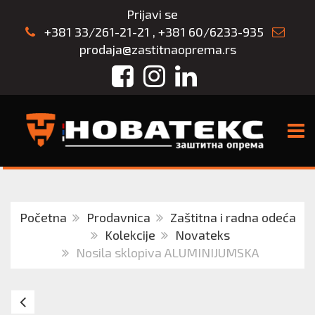
Prijavi se
+381 33/261-21-21
,
+381 60/6233-935
prodaja@zastitnaoprema.rs
Facebook
Instagram
LinkedIn
TOGG
Početna
Prodavnica
Zaštitna i radna odeća
Kolekcije
Novateks
Nosila sklopiva ALUMINIJUMSKA
Nosila