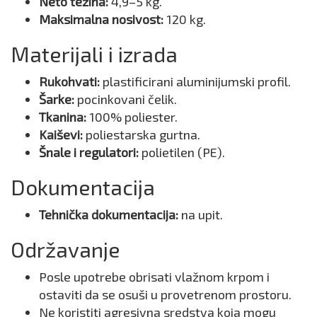
Neto težina:
4,9–5 kg.
Maksimalna nosivost:
120 kg.
Materijali i izrada
Rukohvati:
plastificirani aluminijumski profil.
Šarke:
pocinkovani čelik.
Tkanina:
100% poliester.
Kaiševi:
poliestarska gurtna.
Šnale i regulatori:
polietilen (PE).
Dokumentacija
Tehnička dokumentacija:
na upit.
Održavanje
Posle upotrebe obrisati vlažnom krpom i
ostaviti da se osuši u provetrenom prostoru.
Ne koristiti agresivna sredstva koja mogu