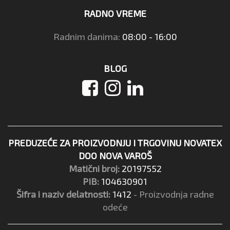
RADNO VREME
Radnim danima:
08:00 - 16:00
BLOG
PREDUZEĆE ZA PROIZVODNJU I TRGOVINU NOVATEX
DOO NOVA VAROŠ
Matični broj:
20197552
PIB:
104630901
Šifra i naziv delatnosti:
1412
- Proizvodnja radne
odeće