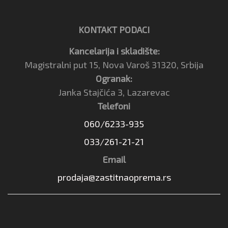
KONTAKT PODACI
Kancelarija i skladište:
Magistralni put 15, Nova Varoš 31320, Srbija
Ogranak:
Janka Stajčića 3, Lazarevac
Telefoni
060/6233-935
033/261-21-21
Email
prodaja@zastitnaoprema.rs