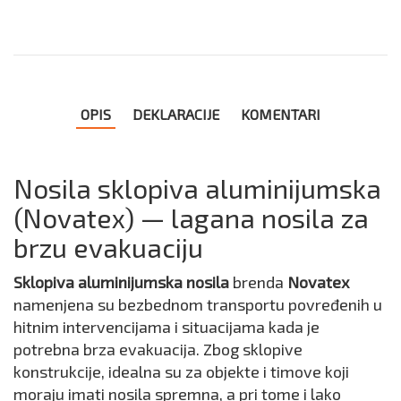
OPIS
DEKLARACIJE
KOMENTARI
Nosila sklopiva aluminijumska
(Novatex) — lagana nosila za
brzu evakuaciju
Sklopiva aluminijumska nosila
brenda
Novatex
namenjena su bezbednom transportu povređenih u
hitnim intervencijama i situacijama kada je
potrebna brza evakuacija. Zbog sklopive
konstrukcije, idealna su za objekte i timove koji
moraju imati nosila spremna, a pri tome i lako