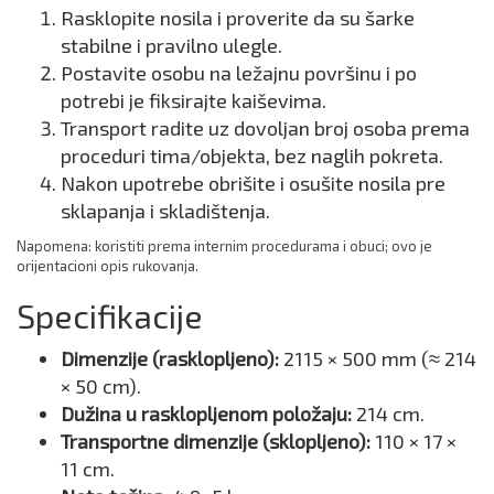
Rasklopite nosila i proverite da su šarke
stabilne i pravilno ulegle.
Postavite osobu na ležajnu površinu i po
potrebi je fiksirajte kaiševima.
Transport radite uz dovoljan broj osoba prema
proceduri tima/objekta, bez naglih pokreta.
Nakon upotrebe obrišite i osušite nosila pre
sklapanja i skladištenja.
Napomena: koristiti prema internim procedurama i obuci; ovo je
orijentacioni opis rukovanja.
Specifikacije
Dimenzije (rasklopljeno):
2115 × 500 mm (≈ 214
× 50 cm).
Dužina u rasklopljenom položaju:
214 cm.
Transportne dimenzije (sklopljeno):
110 × 17 ×
11 cm.