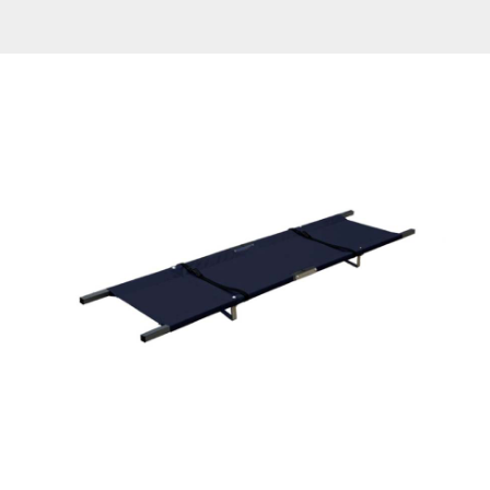
sklopiva
-
ČELIČNA