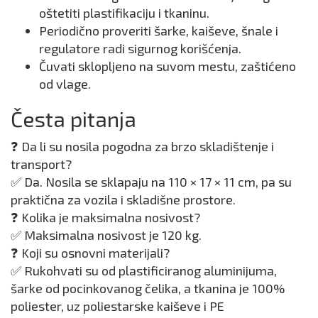
oštetiti plastifikaciju i tkaninu.
Periodično proveriti šarke, kaiševe, šnale i
regulatore radi sigurnog korišćenja.
Čuvati sklopljeno na suvom mestu, zaštićeno
od vlage.
Česta pitanja
❓ Da li su nosila pogodna za brzo skladištenje i
transport?
✅ Da. Nosila se sklapaju na 110 × 17 × 11 cm, pa su
praktična za vozila i skladišne prostore.
❓ Kolika je maksimalna nosivost?
✅ Maksimalna nosivost je 120 kg.
❓ Koji su osnovni materijali?
✅ Rukohvati su od plastificiranog aluminijuma,
šarke od pocinkovanog čelika, a tkanina je 100%
poliester, uz poliestarske kaiševe i PE