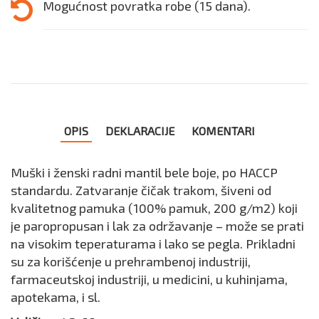
Mogućnost povratka robe (15 dana).
OPIS
DEKLARACIJE
KOMENTARI
Muški i ženski radni mantil bele boje, po HACCP
standardu. Zatvaranje čičak trakom, šiveni od
kvalitetnog pamuka (100% pamuk, 200 g/m2) koji
je paropropusan i lak za održavanje – može se prati
na visokim teperaturama i lako se pegla. Prikladni
su za korišćenje u prehrambenoj industriji,
farmaceutskoj industriji, u medicini, u kuhinjama,
apotekama, i sl.