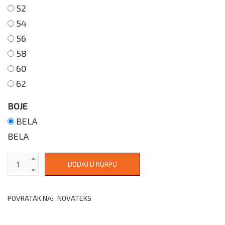
52
54
56
58
60
62
BOJE
BELA
BELA
POVRATAK NA:
NOVATEKS