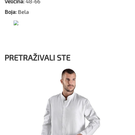
Veličina:
48-66
Boja:
Bela
PRETRAŽIVALI STE