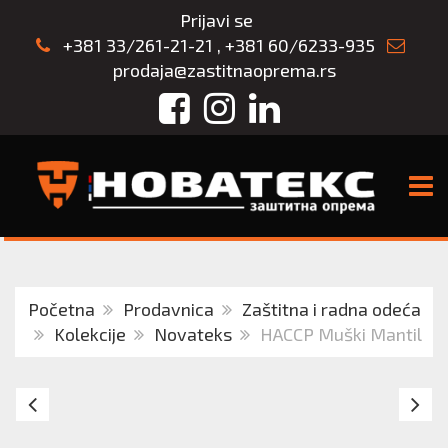
Prijavi se
+381 33/261-21-21
,
+381 60/6233-935
prodaja@zastitnaoprema.rs
Facebook
Instagram
LinkedIn
TOGG
Početna
Prodavnica
Zaštitna i radna odeća
Kolekcije
Novateks
HACCP Muški Mantil
HACCP
K
ženski
M