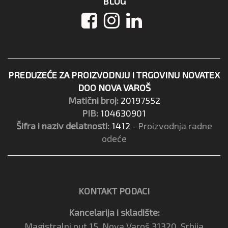
BLOG
PREDUZEĆE ZA PROIZVODNJU I TRGOVINU NOVATEX
DOO NOVA VAROŠ
Matični broj:
20197552
PIB:
104630901
Šifra i naziv delatnosti:
1412
- Proizvodnja radne
odeće
KONTAKT PODACI
Kancelarija i skladište:
Magistralni put 15, Nova Varoš 31320, Srbija