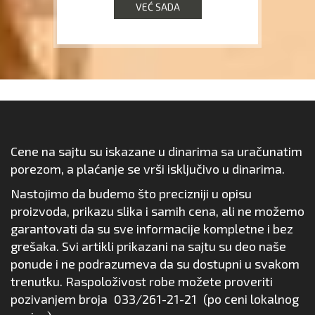
VEĆ SADA
Cene na sajtu su iskazane u dinarima sa uračunatim
porezom, a plaćanje se vrši isključivo u dinarima.
Nastojimo da budemo što precizniji u opisu
proizvoda, prikazu slika i samih cena, ali ne možemo
garantovati da su sve informacije kompletne i bez
grešaka. Svi artikli prikazani na sajtu su deo naše
ponude i ne podrazumeva da su dostupni u svakom
trenutku. Raspoloživost robe možete proveriti
pozivanjem broja
033/261-21-21
(po ceni lokalnog