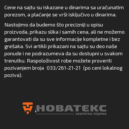
Cene na sajtu su iskazane u dinarima sa uračunatim
porezom, a plaćanje se vrši isključivo u dinarima.
Nastojimo da budemo što precizniji u opisu
proizvoda, prikazu slika i samih cena, ali ne možemo
garantovati da su sve informacije kompletne i bez
grešaka. Svi artikli prikazani na sajtu su deo naše
ponude i ne podrazumeva da su dostupni u svakom
trenutku. Raspoloživost robe možete proveriti
pozivanjem broja
033/261-21-21
(po ceni lokalnog
poziva).