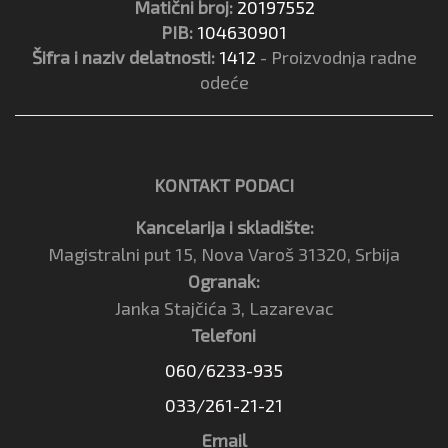
Matični broj:
20197552
PIB:
104630901
Šifra i naziv delatnosti:
1412
- Proizvodnja radne
odeće
KONTAKT PODACI
Kancelarija i skladište:
Magistralni put 15, Nova Varoš 31320, Srbija
Ogranak:
Janka Stajčića 3, Lazarevac
Telefoni
060/6233-935
033/261-21-21
Email