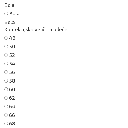
Boja
Bela
Bela
Konfekcijska veličina odeće
48
50
52
54
56
58
60
62
64
66
68