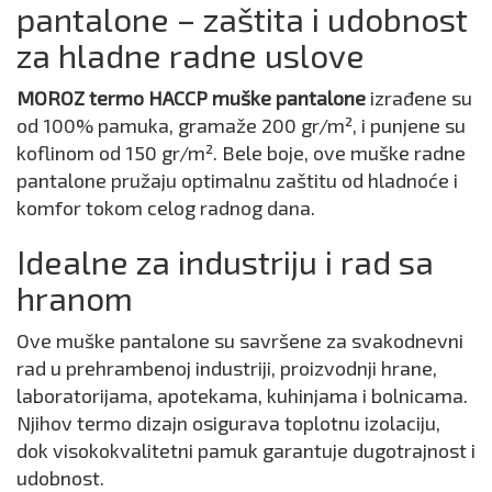
pantalone – zaštita i udobnost
za hladne radne uslove
MOROZ termo HACCP muške pantalone
izrađene su
od 100% pamuka, gramaže 200 gr/m², i punjene su
koflinom od 150 gr/m². Bele boje, ove muške radne
pantalone pružaju optimalnu zaštitu od hladnoće i
komfor tokom celog radnog dana.
Idealne za industriju i rad sa
hranom
Ove muške pantalone su savršene za svakodnevni
rad u prehrambenoj industriji, proizvodnji hrane,
laboratorijama, apotekama, kuhinjama i bolnicama.
Njihov termo dizajn osigurava toplotnu izolaciju,
dok visokokvalitetni pamuk garantuje dugotrajnost i
udobnost.