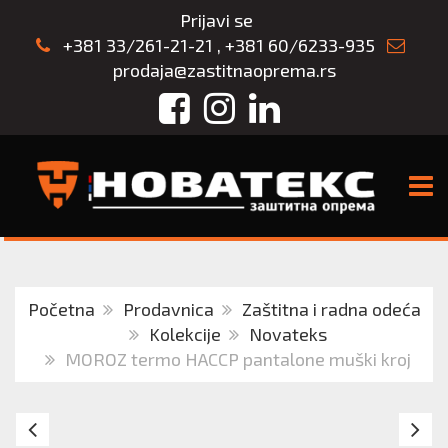
Prijavi se
+381 33/261-21-21
,
+381 60/6233-935
prodaja@zastitnaoprema.rs
Facebook
Instagram
LinkedIn
TOGG
Početna
Prodavnica
Zaštitna i radna odeća
Kolekcije
Novateks
MOROZ termo HACCP pantalone muški kroj
MOROZ
M