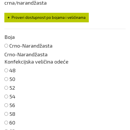
crna/narandžasta
Proveri dostupnost po bojama i veličinama
Boja
Crno-Narandžasta
Crno-Narandžasta
Konfekcijska veličina odeće
48
50
52
54
56
58
60