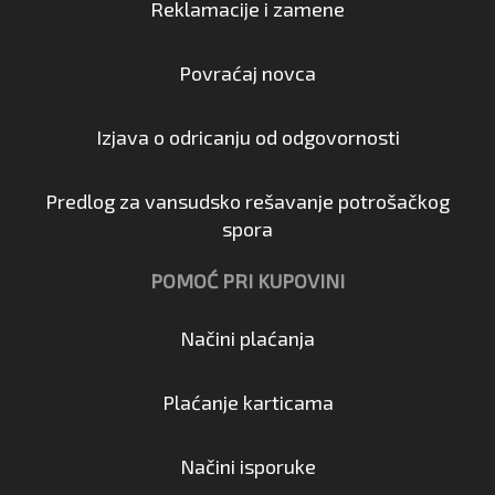
Reklamacije i zamene
Povraćaj novca
Izjava o odricanju od odgovornosti
Predlog za vansudsko rešavanje potrošačkog
spora
POMOĆ PRI KUPOVINI
Načini plaćanja
Plaćanje karticama
Načini isporuke