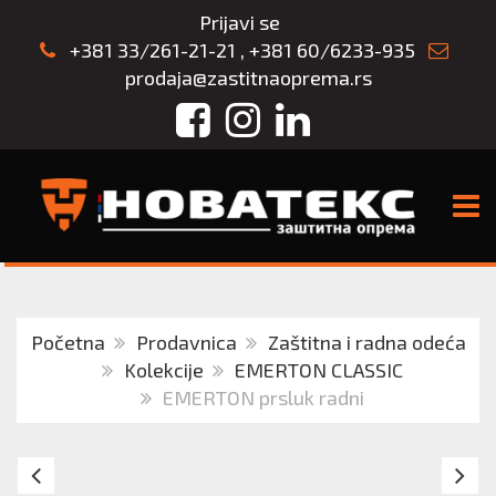
Prijavi se
+381 33/261-21-21
,
+381 60/6233-935
prodaja@zastitnaoprema.rs
Facebook
Instagram
LinkedIn
TOGG
Početna
Prodavnica
Zaštitna i radna odeća
Kolekcije
EMERTON CLASSIC
EMERTON prsluk radni
EMERTON
E