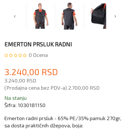
EMERTON PRSLUK RADNI
0
Ocena
3.240,00 RSD
3.240,00 RSD
(Prodajna cena bez PDV-a)
2.700,00 RSD
Na stanju
Šifra:
1030181150
Emerton radni prsluk - 65% PE/35% pamuk 270gr,
sa dosta praktičnih džepova, boja: