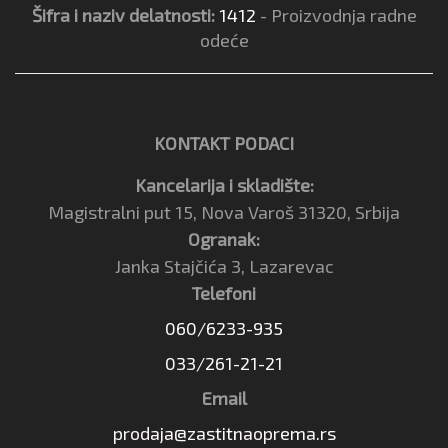
Šifra i naziv delatnosti:
1412
- Proizvodnja radne
odeće
KONTAKT PODACI
Kancelarija i skladište:
Magistralni put 15, Nova Varoš 31320, Srbija
Ogranak:
Janka Stajčića 3, Lazarevac
Telefoni
060/6233-935
033/261-21-21
Email
prodaja@zastitnaoprema.rs