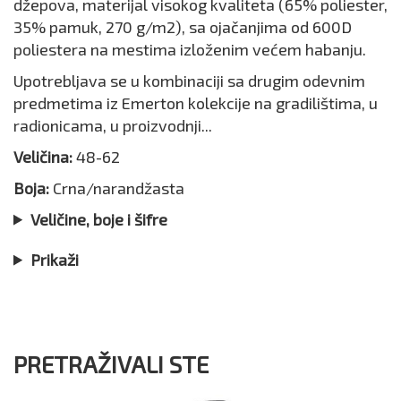
džepova, materijal visokog kvaliteta (65% poliester,
35% pamuk, 270 g/m2), sa ojačanjima od 600D
poliestera na mestima izloženim većem habanju.
Upotrebljava se u kombinaciji sa drugim odevnim
predmetima iz Emerton kolekcije na gradilištima, u
radionicama, u proizvodnji...
Veličina:
48-62
Boja:
Crna/narandžasta
Veličine, boje i šifre
Prikaži
PRETRAŽIVALI STE