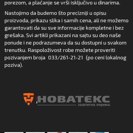
porezom, a plaćanje se vrši isključivo u dinarima.
Nastojimo da budemo što precizniji u opisu
proizvoda, prikazu slika i samih cena, ali ne možemo
garantovati da su sve informacije kompletne i bez
grešaka. Svi artikli prikazani na sajtu su deo naše
ponude i ne podrazumeva da su dostupni u svakom
trenutku. Raspoloživost robe možete proveriti
pozivanjem broja
033/261-21-21
(po ceni lokalnog
poziva).