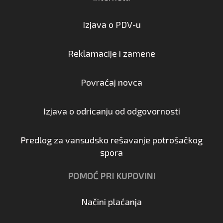
Izjava o PDV-u
Reklamacije i zamene
Povraćaj novca
Izjava o odricanju od odgovornosti
Predlog za vansudsko rešavanje potrošačkog
spora
POMOĆ PRI KUPOVINI
Načini plaćanja