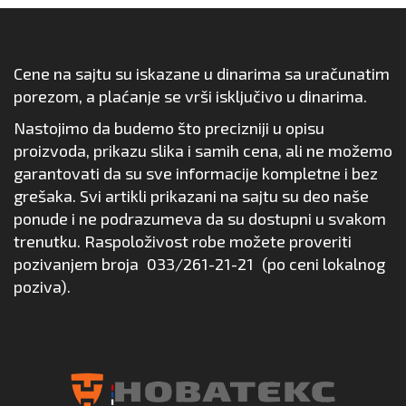
Cene na sajtu su iskazane u dinarima sa uračunatim
porezom, a plaćanje se vrši isključivo u dinarima.
Nastojimo da budemo što precizniji u opisu
proizvoda, prikazu slika i samih cena, ali ne možemo
garantovati da su sve informacije kompletne i bez
grešaka. Svi artikli prikazani na sajtu su deo naše
ponude i ne podrazumeva da su dostupni u svakom
trenutku. Raspoloživost robe možete proveriti
pozivanjem broja
033/261-21-21
(po ceni lokalnog
poziva).