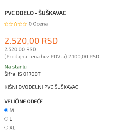
PVC ODELO - ŠUŠKAVAC
0
Ocena
2.520,00 RSD
2.520,00 RSD
(Prodajna cena bez PDV-a)
2.100,00 RSD
Na stanju
Šifra:
IS 01700T
KIŠNI DVODELNI PVC ŠUŠKAVAC
VELIČINE ODEĆE
M
L
XL