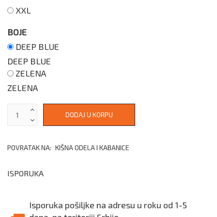
XXL
BOJE
DEEP BLUE
DEEP BLUE
ZELENA
ZELENA
POVRATAK NA:
KIŠNA ODELA I KABANICE
ISPORUKA
Isporuka pošiljke na adresu u roku od 1-5