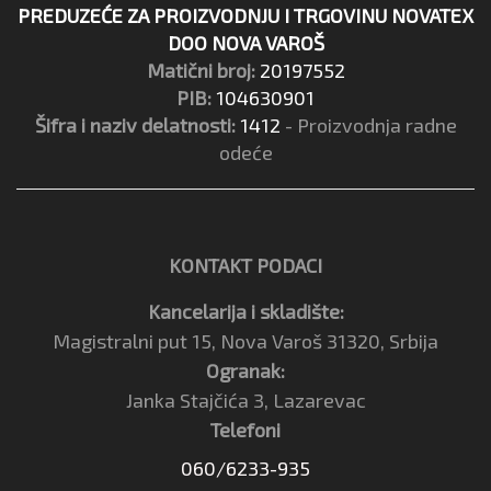
PREDUZEĆE ZA PROIZVODNJU I TRGOVINU NOVATEX
DOO NOVA VAROŠ
Matični broj:
20197552
PIB:
104630901
Šifra i naziv delatnosti:
1412
- Proizvodnja radne
odeće
KONTAKT PODACI
Kancelarija i skladište:
Magistralni put 15, Nova Varoš 31320, Srbija
Ogranak:
Janka Stajčića 3, Lazarevac
Telefoni
060/6233-935