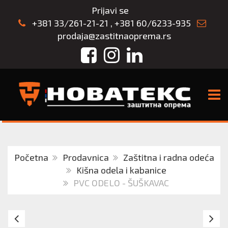
Prijavi se
+381 33/261-21-21
,
+381 60/6233-935
prodaja@zastitnaoprema.rs
Facebook
Instagram
LinkedIn
TOGG
Početna
Prodavnica
Zaštitna i radna odeća
Kišna odela i kabanice
PVC ODELO - ŠUŠKAVAC
Kišna
KA