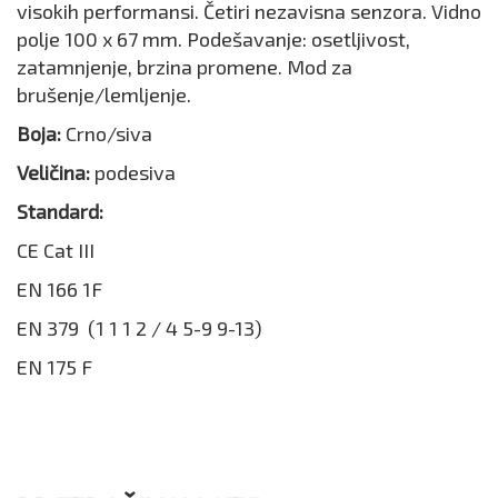
visokih performansi. Četiri nezavisna senzora. Vidno
polje 100 x 67 mm. Podešavanje: osetljivost,
zatamnjenje, brzina promene. Mod za
brušenje/lemljenje.
Boja:
Crno/siva
Veličina:
podesiva
Standard:
CE Cat III
EN 166 1F
EN 379 (1 1 1 2 / 4 5-9 9-13)
EN 175 F