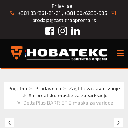
Prijavi se
+381 33/261-21-21
,
+381 60/6233-935
prodaja@zastitnaoprema.rs
Facebook
Instagram
LinkedIn
TOGG
Početna
Prodavnica
Zaštita za zavarivanje
Automatske maske za zavarivanje
DeltaPlus BARRIER 2 maska za varioce
REZERVNI
PU