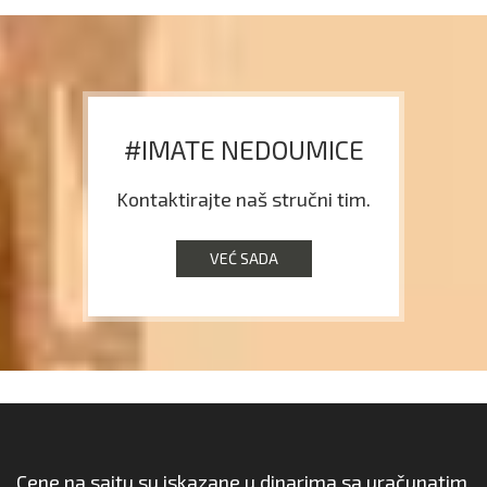
#IMATE NEDOUMICE
Kontaktirajte naš stručni tim.
VEĆ SADA
Cene na sajtu su iskazane u dinarima sa uračunatim