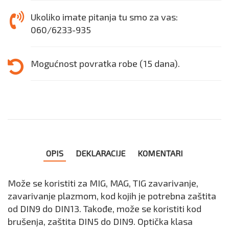
Ukoliko imate pitanja tu smo za vas:
060/6233-935
Mogućnost povratka robe (15 dana).
OPIS
DEKLARACIJE
KOMENTARI
Može se koristiti za MIG, MAG, TIG zavarivanje,
zavarivanje plazmom, kod kojih je potrebna zaštita
od DIN9 do DIN13. Takođe, može se koristiti kod
brušenja, zaštita DIN5 do DIN9. Optička klasa