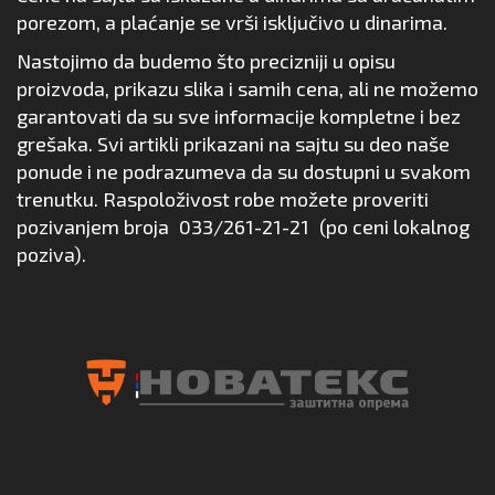
porezom, a plaćanje se vrši isključivo u dinarima.
Nastojimo da budemo što precizniji u opisu
proizvoda, prikazu slika i samih cena, ali ne možemo
garantovati da su sve informacije kompletne i bez
grešaka. Svi artikli prikazani na sajtu su deo naše
ponude i ne podrazumeva da su dostupni u svakom
trenutku. Raspoloživost robe možete proveriti
pozivanjem broja
033/261-21-21
(po ceni lokalnog
poziva).