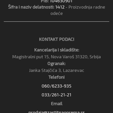
PIB:
104630901
Šifra i naziv delatnosti:
1412
- Proizvodnja radne
odeće
KONTAKT PODACI
Kancelarija i skladište:
Magistralni put 15, Nova Varoš 31320, Srbija
Ogranak:
Janka Stajčića 3, Lazarevac
Telefoni
060/6233-935
033/261-21-21
Email
prodaja@zastitnaoprema.rs