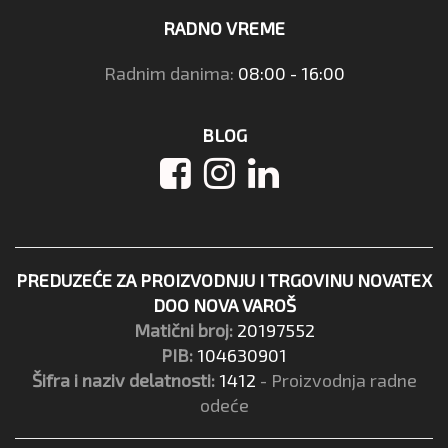
RADNO VREME
Radnim danima:
08:00 - 16:00
BLOG
PREDUZEĆE ZA PROIZVODNJU I TRGOVINU NOVATEX
DOO NOVA VAROŠ
Matični broj:
20197552
PIB:
104630901
Šifra i naziv delatnosti:
1412
- Proizvodnja radne
odeće