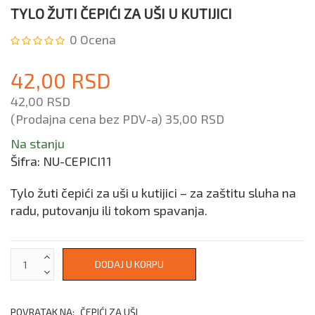
TYLO ŽUTI ČEPIĆI ZA UŠI U KUTIJICI
0
Ocena
42,00 RSD
42,00 RSD
(Prodajna cena bez PDV-a)
35,00 RSD
Na stanju
Šifra:
NU-CEPICI11
Tylo žuti čepići za uši u kutijici – za zaštitu sluha na
radu, putovanju ili tokom spavanja.
POVRATAK NA:
ČEPIĆI ZA UŠI