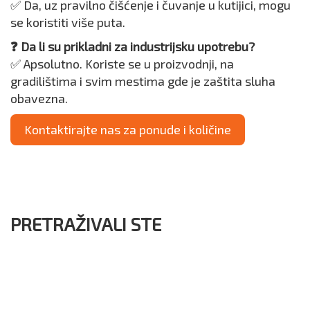
✅ Da, uz pravilno čišćenje i čuvanje u kutijici, mogu
se koristiti više puta.
❓ Da li su prikladni za industrijsku upotrebu?
✅ Apsolutno. Koriste se u proizvodnji, na
gradilištima i svim mestima gde je zaštita sluha
obavezna.
Kontaktirajte nas za ponude i količine
PRETRAŽIVALI STE