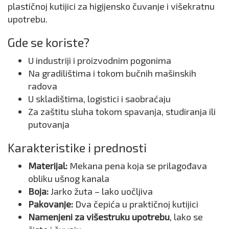
plastičnoj kutijici za higijensko čuvanje i višekratnu
upotrebu.
Gde se koriste?
U industriji i proizvodnim pogonima
Na gradilištima i tokom bučnih mašinskih
radova
U skladištima, logistici i saobraćaju
Za zaštitu sluha tokom spavanja, studiranja ili
putovanja
Karakteristike i prednosti
Materijal:
Mekana pena koja se prilagođava
obliku ušnog kanala
Boja:
Jarko žuta – lako uočljiva
Pakovanje:
Dva čepića u praktičnoj kutijici
Namenjeni za višestruku upotrebu
, lako se