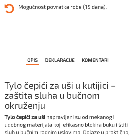
Mogućnost povratka robe (15 dana).
OPIS
DEKLARACIJE
KOMENTARI
Tylo čepići za uši u kutijici –
zaštita sluha u bučnom
okruženju
Tylo čepići za uši
napravljeni su od mekanog i
udobnog materijala koji efikasno blokira buku i štiti
sluh u bučnim radnim uslovima. Dolaze u praktičnoj