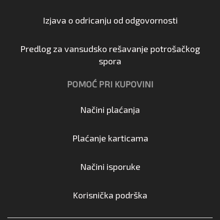
Izjava o odricanju od odgovornosti
Predlog za vansudsko rešavanje potrošačkog
spora
POMOĆ PRI KUPOVINI
Načini plaćanja
Plaćanje karticama
Načini isporuke
Korisnička podrška