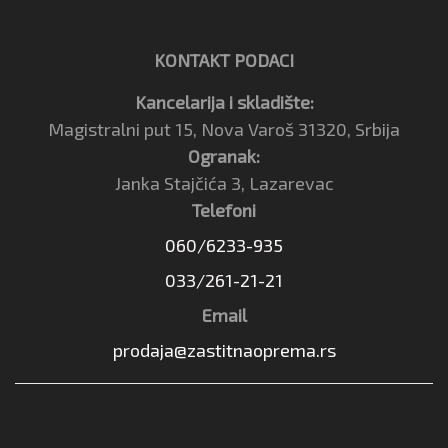
KONTAKT PODACI
Kancelarija i skladište:
Magistralni put 15, Nova Varoš 31320, Srbija
Ogranak:
Janka Stajčića 3, Lazarevac
Telefoni
060/6233-935
033/261-21-21
Email
prodaja@zastitnaoprema.rs