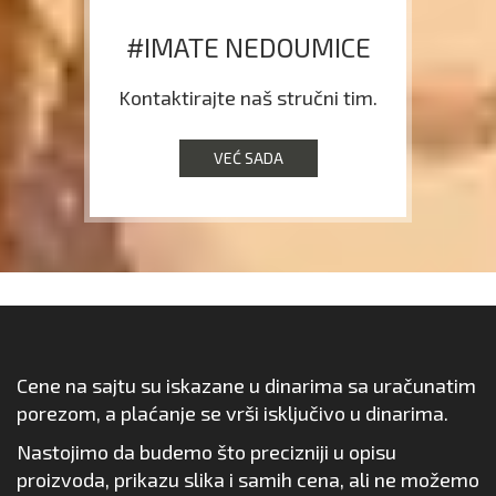
#IMATE NEDOUMICE
Kontaktirajte naš stručni tim.
VEĆ SADA
Cene na sajtu su iskazane u dinarima sa uračunatim
porezom, a plaćanje se vrši isključivo u dinarima.
Nastojimo da budemo što precizniji u opisu
proizvoda, prikazu slika i samih cena, ali ne možemo