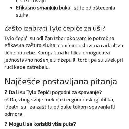
čiste i čuvaju
Efikasno smanjuju buku
i štite od oštećenja
sluha
Zašto izabrati Tylo čepiće za uši?
Tylo čepići su odličan izbor ako vam je potrebna
efikasna zaštita sluha
u bučnim uslovima rada ili za
lične potrebe. Kompaktna kutijica omogućava
jednostavno nošenje u džepu ili torbi, pa su uvek pri
ruci kada zatrebaju.
Najčešće postavljana pitanja
❓ Da li su Tylo čepići pogodni za spavanje?
✅ Da, zbog svoje mekoće i ergonomskog oblika,
idealni su i za zaštitu od buke tokom spavanja ili
odmora.
❓ Mogu li se koristiti više puta?