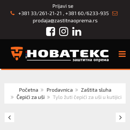
Prijavi se
+381 33/261-21-21
,
+381 60/6233-935
prodaja@zastitnaoprema.rs
Facebook
Instagram
LinkedIn
TOGG
Početna
Prodavnica
Zaštita sluha
Čepići za uši
Tylo žuti čepići za uši u kutijici
Silikonski
3
čepići
E