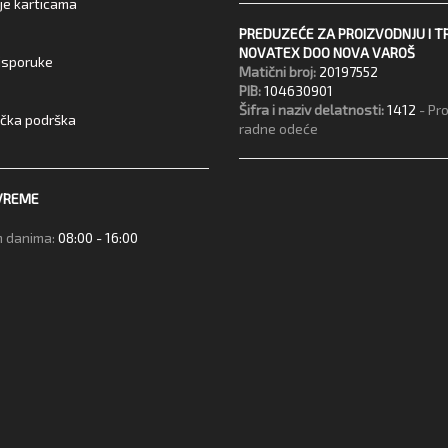
je karticama
PREDUZEĆE ZA PROIZVODNJU I T
NOVATEX DOO NOVA VAROŠ
 isporuke
Matični broj:
20197552
PIB:
104630901
Šifra i naziv delatnosti:
1412
- Pr
ička podrška
radne odeće
VREME
 danima:
08:00 - 16:00