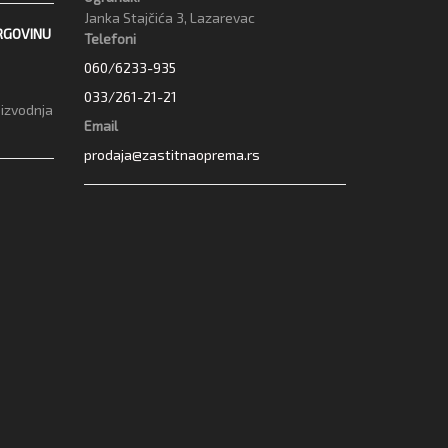
Janka Stajčića 3, Lazarevac
RGOVINU
Telefoni
060/6233-935
033/261-21-21
oizvodnja
Email
prodaja@zastitnaoprema.rs