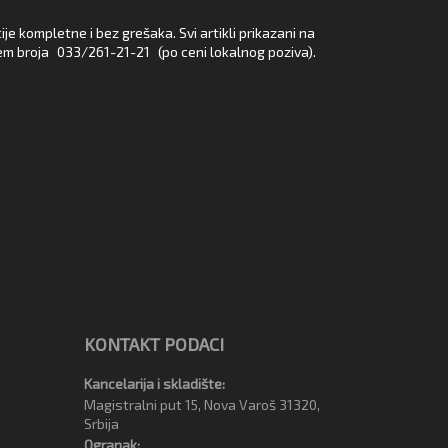
e kompletne i bez grešaka. Svi artikli prikazani na
em broja
033/261-21-21
(po ceni lokalnog poziva).
KONTAKT PODACI
Kancelarija i skladište:
Magistralni put 15, Nova Varoš 31320,
Srbija
Ogranak: