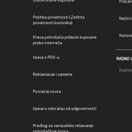
Plaćan
Politika privatnosti (Zaštita
Načini
privatnosti korisnika)
Korisn
Prava potrošača prilikom kupovine
preko interneta
Izjava o PDV-u
RADNO 
Radnim
Reklamacije i zamene
Povraćaj novca
Izjava o odricanju od odgovornosti
Predlog za vansudsko rešavanje
potrošačkog spora