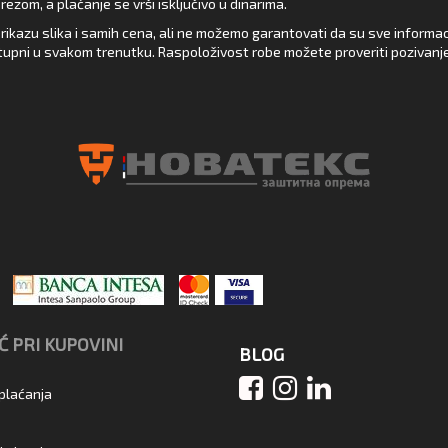
zom, a plaćanje se vrši isključivo u dinarima.
rikazu slika i samih cena, ali ne možemo garantovati da su sve informacij
upni u svakom trenutku. Raspoloživost robe možete proveriti pozivanj
 PRI KUPOVINI
BLOG
 plaćanja