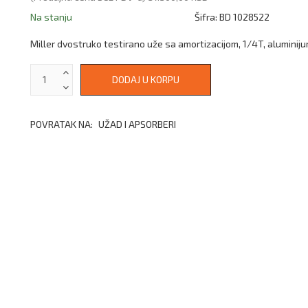
Na stanju
Šifra:
BD 1028522
Miller dvostruko testirano uže sa amortizacijom, 1/4T, aluminij
POVRATAK NA:
UŽAD I APSORBERI