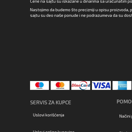
Cene na sajtu su iskazane u dinarima sa uračunatim pore
Nastojimo da budemo što precizniji u opisu proizvoda, p
sajtu su deo naše ponude i ne podrazumeva da su dost
POMOĆ
SERVIS ZA KUPCE
Uslovi korišćenja
Načini
Uslovi online kupovine