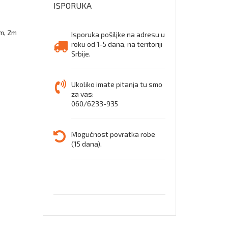
ISPORUKA
sa
um, 2m
Isporuka pošiljke na adresu u
sajlo
roku od 1-5 dana, na teritoriji
Srbije.
20
m
Ukoliko imate pitanja tu smo
za vas:
060/6233-935
Mogućnost povratka robe
(15 dana).