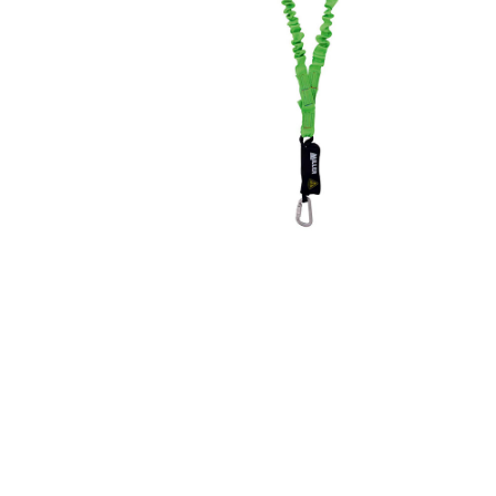
sa
sajlom
10
m