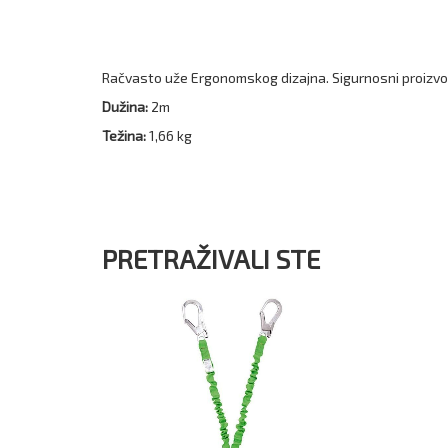
Račvasto uže Ergonomskog dizajna. Sigurnosni proizvod
Dužina:
2m
Težina:
1,66 kg
PRETRAŽIVALI STE