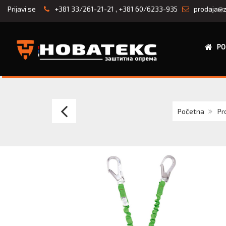
Prijavi se
+381 33/261-21-21
,
+381 60/6233-935
prodaja@z
PO
Irudek
Početna
Pr
SEKURBLOK
10
-
blokator
pada