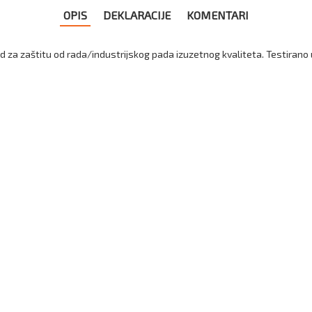
OPIS
DEKLARACIJE
KOMENTARI
 za zaštitu od rada/industrijskog pada izuzetnog kvaliteta. Testirano 