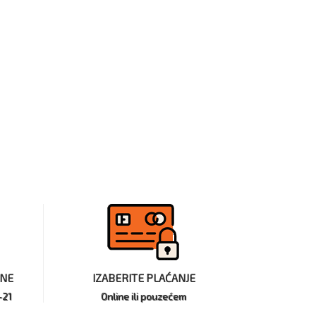
INE
IZABERITE PLAĆANJE
-21
Online ili pouzećem