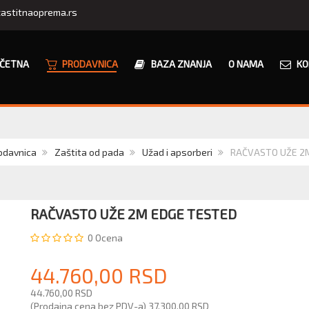
astitnaoprema.rs
ČETNA
PRODAVNICA
BAZA ZNANJA
O NAMA
KO
odavnica
Zaštita od pada
Užad i apsorberi
RAČVASTO UŽE 2
RAČVASTO UŽE 2M EDGE TESTED
0
Ocena
44.760,00 RSD
44.760,00 RSD
(Prodajna cena bez PDV-a)
37.300,00 RSD