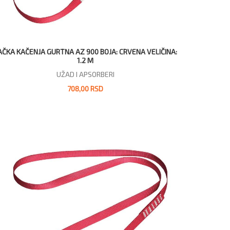
AČKA KAČENJA GURTNA AZ 900 BOJA: CRVENA VELIČINA:
1.2 M
UŽAD I APSORBERI
708,00 RSD