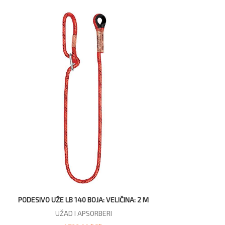
PODESIVO UŽE LB 140 BOJA: VELIČINA: 2 M
UŽAD I APSORBERI