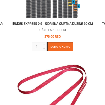
A:
IRUDEK EXPRESS 0,6 - SIDRIŠNA GURTNA DUŽINE 60 CM
T
UŽAD I APSORBERI
576,00 RSD