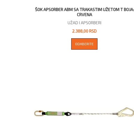
ŠOK APSORBER ABM SA TRAKASTIM UŽETOM T BOJA:
CRVENA
UŽAD I APSORBERI
2.388,00 RSD
ODABERITE