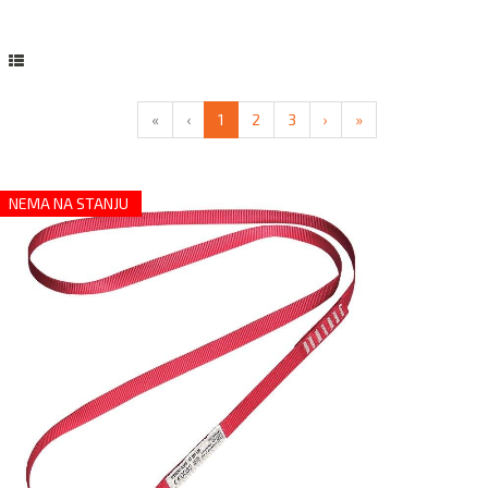
«
‹
1
2
3
›
»
NEMA NA STANJU