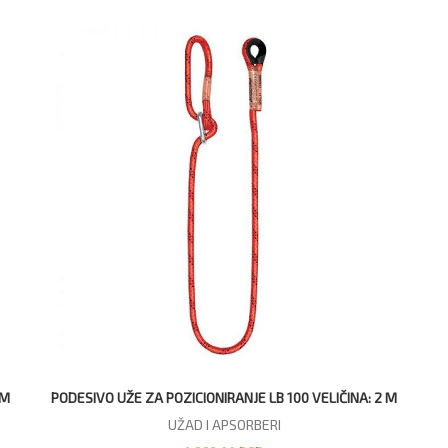
CM
PODESIVO UŽE ZA POZICIONIRANJE LB 100 VELIČINA: 2 M
UŽAD I APSORBERI