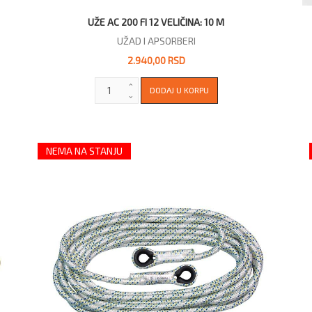
UŽE AC 200 FI 12 VELIČINA: 10 M
UŽAD I APSORBERI
2.940,00 RSD
NEMA NA STANJU