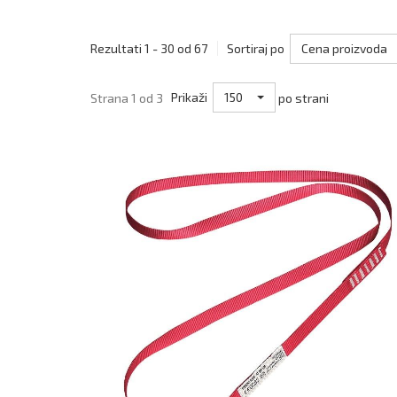
Cena proizvoda
Rezultati 1 - 30 od 67
Sortiraj po
150
Strana 1 od 3
Prikaži
po strani