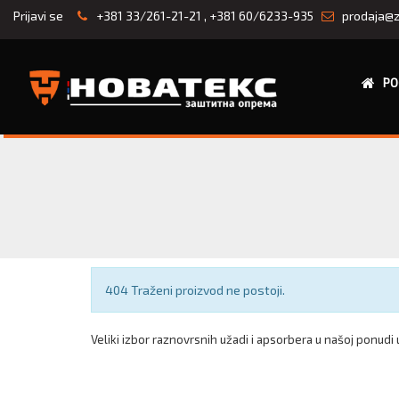
Prijavi se
+381 33/261-21-21
,
+381 60/6233-935
prodaja@z
PO
Obaveštenje
404 Traženi proizvod ne postoji.
Veliki izbor raznovrsnih užadi i apsorbera u našoj ponudi u