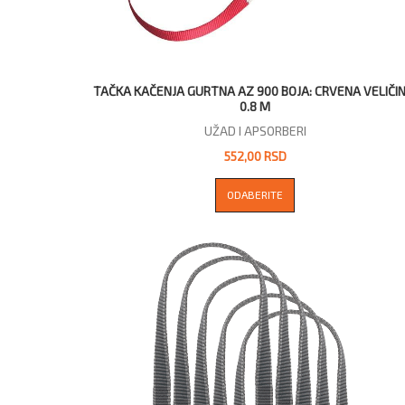
TAČKA KAČENJA GURTNA AZ 900 BOJA: CRVENA VELIČIN
0.8 M
UŽAD I APSORBERI
552,00 RSD
ODABERITE