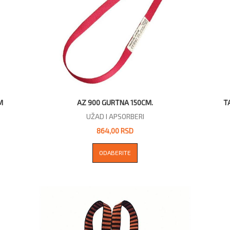
M
AZ 900 GURTNA 150CM.
T
UŽAD I APSORBERI
864,00 RSD
ODABERITE