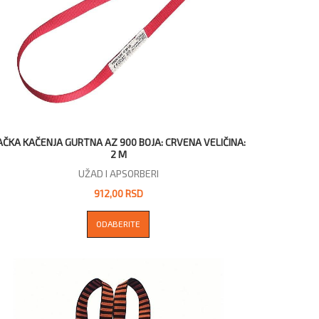
AČKA KAČENJA GURTNA AZ 900 BOJA: CRVENA VELIČINA:
2 M
UŽAD I APSORBERI
912,00 RSD
ODABERITE