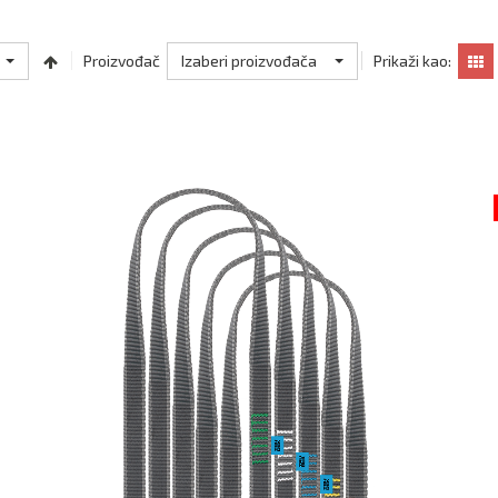
Izaberi proizvođača
Proizvođač
Prikaži kao: