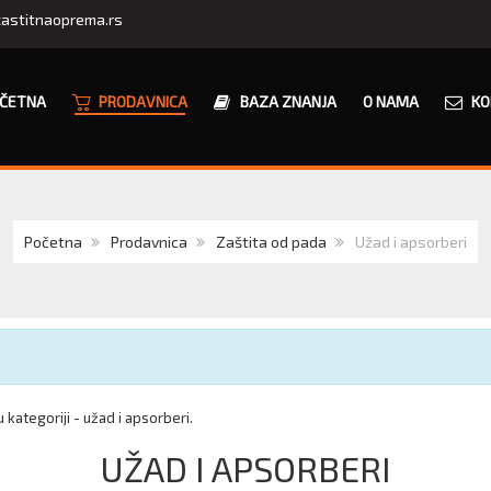
astitnaoprema.rs
ČETNA
PRODAVNICA
BAZA ZNANJA
O NAMA
KO
Početna
Prodavnica
Zaštita od pada
Užad i apsorberi
 kategoriji - užad i apsorberi.
UŽAD I APSORBERI