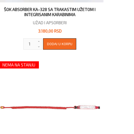
ŠOK ABSORBER KA-328 SA TRAKASTIM UŽETOM I
INTEGRISANIM KARABINIMA
UŽAD I APSORBERI
3.180,00 RSD
NEMA NA STANJU