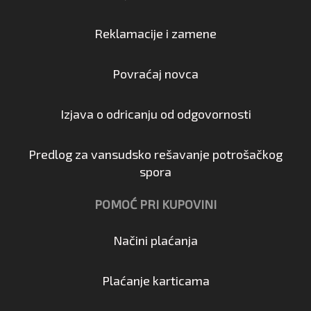
Reklamacije i zamene
Povraćaj novca
Izjava o odricanju od odgovornosti
Predlog za vansudsko rešavanje potrošačkog
spora
POMOĆ PRI KUPOVINI
Načini plaćanja
Plaćanje karticama