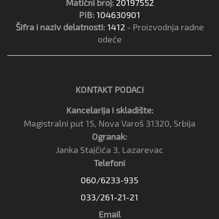
Matični broj:
20197552
PIB:
104630901
Šifra i naziv delatnosti:
1412
- Proizvodnja radne
odeće
KONTAKT PODACI
Kancelarija i skladište:
Magistralni put 15, Nova Varoš 31320, Srbija
Ogranak:
Janka Stajčića 3, Lazarevac
Telefoni
060/6233-935
033/261-21-21
Email