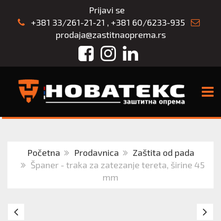
Prijavi se
+381 33/261-21-21
,
+381 60/6233-935
prodaja@zastitnaoprema.rs
Facebook
Instagram
LinkedIn
TOGG
Početna
Prodavnica
Zaštita od pada
Španer - traka za zatezanje tereta, širine 45
mm
Španer
Šp