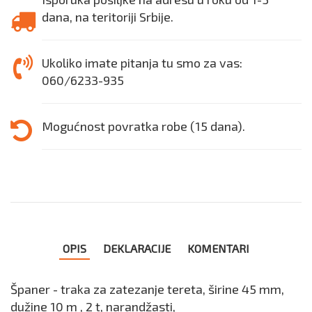
dana, na teritoriji Srbije.
Ukoliko imate pitanja tu smo za vas:
060/6233-935
Mogućnost povratka robe (15 dana).
OPIS
DEKLARACIJE
KOMENTARI
Španer - traka za zatezanje tereta, širine 45 mm,
dužine 10 m , 2 t, narandžasti,