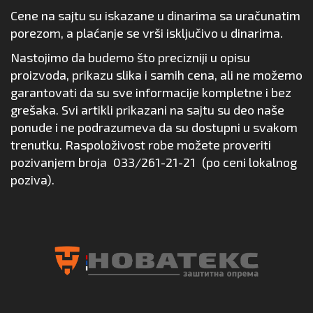
Cene na sajtu su iskazane u dinarima sa uračunatim
porezom, a plaćanje se vrši isključivo u dinarima.
Nastojimo da budemo što precizniji u opisu
proizvoda, prikazu slika i samih cena, ali ne možemo
garantovati da su sve informacije kompletne i bez
grešaka. Svi artikli prikazani na sajtu su deo naše
ponude i ne podrazumeva da su dostupni u svakom
trenutku. Raspoloživost robe možete proveriti
pozivanjem broja
033/261-21-21
(po ceni lokalnog
poziva).