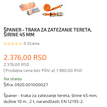
ŠPANER - TRAKA ZA ZATEZANJE TERETA,
ŠIRINE 45 MM
0
Ocena
2.376,00 RSD
2.376,00 RSD
(Prodajna cena bez PDV-a)
1.980,00 RSD
Na stanju
Šifra:
0920.001000027
Španer - traka za zatezanje tereta, širine 45 mm,
dužine 10 m , 2 t, narandžasti, EN 12195-2.