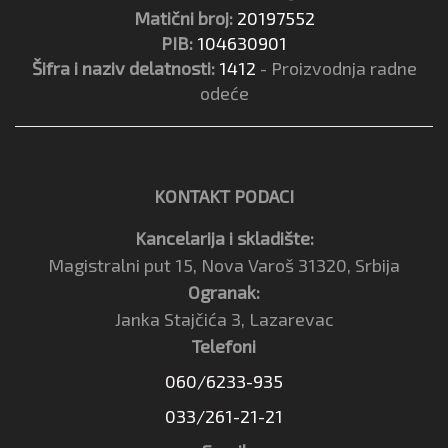
Matični broj:
20197552
PIB:
104630901
Šifra i naziv delatnosti:
1412
- Proizvodnja radne
odeće
KONTAKT PODACI
Kancelarija i skladište:
Magistralni put 15, Nova Varoš 31320, Srbija
Ogranak:
Janka Stajčića 3, Lazarevac
Telefoni
060/6233-935
033/261-21-21