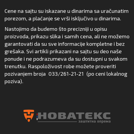
Cene na sajtu su iskazane u dinarima sa uračunatim
porezom, a plaćanje se vrši isključivo u dinarima.
Nastojimo da budemo što precizniji u opisu
proizvoda, prikazu slika i samih cena, ali ne možemo
garantovati da su sve informacije kompletne i bez
grešaka. Svi artikli prikazani na sajtu su deo naše
ponude i ne podrazumeva da su dostupni u svakom
trenutku. Raspoloživost robe možete proveriti
pozivanjem broja
033/261-21-21
(po ceni lokalnog
poziva).