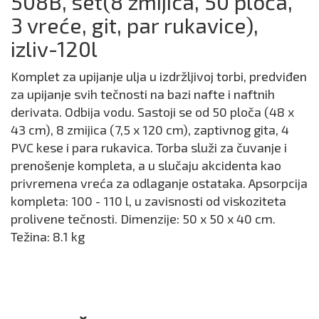
508B, set(8 zmijica, 50 ploča,
3 vreće, git, par rukavice),
izliv-120l
Komplet za upijanje ulja u izdržljivoj torbi, predviđen
za upijanje svih tečnosti na bazi nafte i naftnih
derivata. Odbija vodu. Sastoji se od 50 ploča (48 x
43 cm), 8 zmijica (7,5 x 120 cm), zaptivnog gita, 4
PVC kese i para rukavica. Torba služi za čuvanje i
prenošenje kompleta, a u slučaju akcidenta kao
privremena vreća za odlaganje ostataka. Apsorpcija
kompleta: 100 - 110 l, u zavisnosti od viskoziteta
prolivene tečnosti. Dimenzije: 50 x 50 x 40 cm.
Težina: 8.1 kg