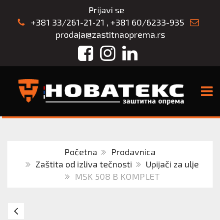
Prijavi se
+381 33/261-21-21
,
+381 60/6233-935
prodaja@zastitnaoprema.rs
Facebook
Instagram
LinkedIn
TOGG
Početna
Prodavnica
Zaštita od izliva tečnosti
Upijači za ulje
MSK 508 B KOMPLET
MSK