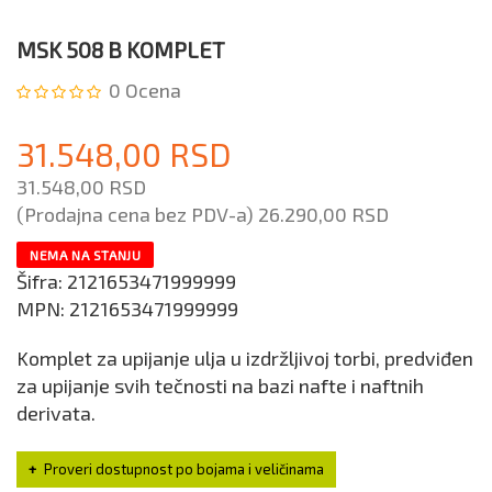
MSK 508 B KOMPLET
0
Ocena
31.548,00 RSD
31.548,00 RSD
(Prodajna cena bez PDV-a)
26.290,00 RSD
NEMA NA STANJU
Šifra:
2121653471999999
MPN:
2121653471999999
Komplet za upijanje ulja u izdržljivoj torbi, predviđen
za upijanje svih tečnosti na bazi nafte i naftnih
derivata.
Proveri dostupnost po bojama i veličinama