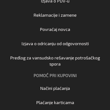
Izjava o PDV-u
Reklamacije i zamene
Povraćaj novca
Izjava o odricanju od odgovornosti
Predlog za vansudsko rešavanje potrošačkog
spora
POMOĆ PRI KUPOVINI
Načini plaćanja
Plaćanje karticama