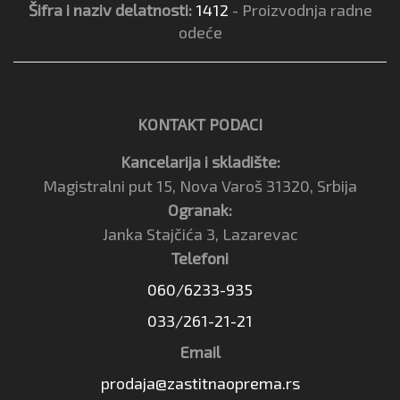
Šifra i naziv delatnosti:
1412
- Proizvodnja radne
odeće
KONTAKT PODACI
Kancelarija i skladište:
Magistralni put 15, Nova Varoš 31320, Srbija
Ogranak:
Janka Stajčića 3, Lazarevac
Telefoni
060/6233-935
033/261-21-21
Email
prodaja@zastitnaoprema.rs