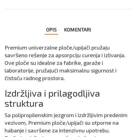
OPIS
KOMENTARI
Premium univerzalne ploče/upijači pružaju
savršeno rešenje za apsorpciju curenja i izlivanja.
Ove ploče su idealne za fabrike, garaže i
laboratorije, pružajući maksimalnu sigurnost i
čistoću radnog prostora.
Izdržljiva i prilagodljiva
struktura
Sa polipropilenskim jezgrom i izdržljivim predenim
vezivom, Premium ploče/upijači su otporne na
habanje i savršene za intenzivnu upotrebu.