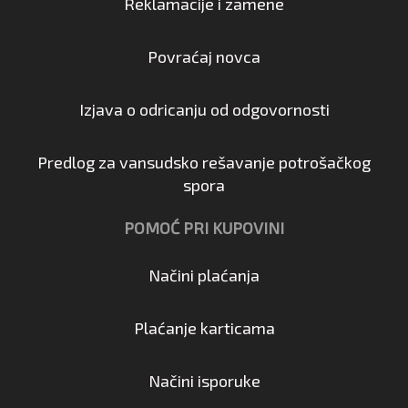
Reklamacije i zamene
Povraćaj novca
Izjava o odricanju od odgovornosti
Predlog za vansudsko rešavanje potrošačkog
spora
POMOĆ PRI KUPOVINI
Načini plaćanja
Plaćanje karticama
Načini isporuke