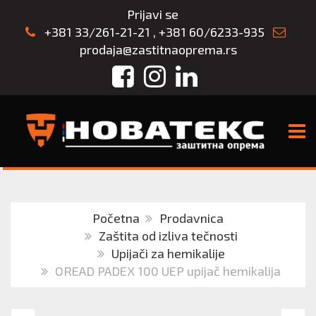
Prijavi se
+381 33/261-21-21
,
+381 60/6233-935
prodaja@zastitnaoprema.rs
Facebook
Instagram
LinkedIn
TOGG
Početna
Prodavnica
Zaštita od izliva tečnosti
Upijači za hemikalije
OREAD PADEX 100 UEP upijač hemikalija