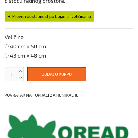
čistoću radnog prostora.
Proveri dostupnost po bojama i veličinama
Veličina
40 cm x 50 cm
43 cm x 48 cm
POVRATAK NA:
UPIJAČI ZA HEMIKALIJE