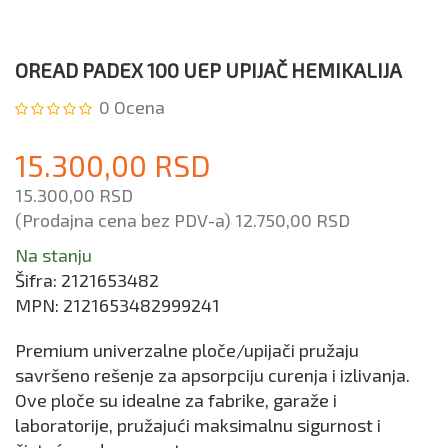
OREAD PADEX 100 UEP UPIJAČ HEMIKALIJA
0
Ocena
15.300,00 RSD
15.300,00 RSD
(Prodajna cena bez PDV-a)
12.750,00 RSD
Na stanju
Šifra:
2121653482
MPN:
2121653482999241
Premium univerzalne ploče/upijači pružaju
savršeno rešenje za apsorpciju curenja i izlivanja.
Ove ploče su idealne za fabrike, garaže i
laboratorije, pružajući maksimalnu sigurnost i