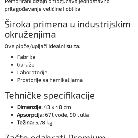
Perforirani dizajn omogućava jednostavno
prilagođavanje veličine i oblika.
Široka primena u industrijskim
okruženjima
Ove ploče/upijači idealni su za:
Fabrike
Garaže
Laboratorije
Prostorije sa hemikalijama
Tehničke specifikacije
Dimenzije:
43 x 48 cm
Apsorpcija:
67 l vode, 90 l ulja
Težina:
5,78 kg
Zašto odabrati Premium