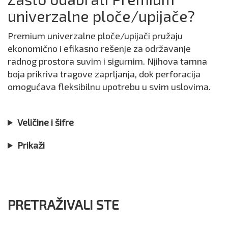
univerzalne ploče/upijače?
Premium univerzalne ploče/upijači pružaju
ekonomično i efikasno rešenje za održavanje
radnog prostora suvim i sigurnim. Njihova tamna
boja prikriva tragove zaprljanja, dok perforacija
omogućava fleksibilnu upotrebu u svim uslovima.
Veličine i šifre
Prikaži
PRETRAŽIVALI STE