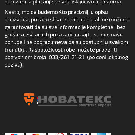
porezom, a plaćanje se vrši isključivo u dinarima.
Nastojimo da budemo što precizniji u opisu
proizvoda, prikazu slika i samih cena, ali ne možemo
garantovati da su sve informacije kompletne i bez
grešaka. Svi artikli prikazani na sajtu su deo naše
ponude i ne podrazumeva da su dostupni u svakom
trenutku. Raspoloživost robe možete proveriti
pozivanjem broja
033/261-21-21
(po ceni lokalnog
poziva).