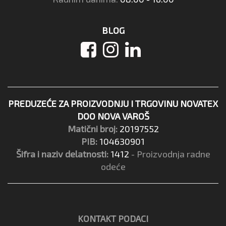
BLOG
PREDUZEĆE ZA PROIZVODNJU I TRGOVINU NOVATEX
DOO NOVA VAROŠ
Matični broj:
20197552
PIB:
104630901
Šifra i naziv delatnosti:
1412
- Proizvodnja radne
odeće
KONTAKT PODACI