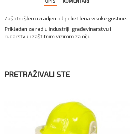
OPIS
KOMENTARI
Zaštitni šlem izradjen od polietilena visoke gustine.
Prikladan za rad u industriji, građevinarstvu i
rudarstvu i zaštitnim vizirom za oči.
PRETRAŽIVALI STE