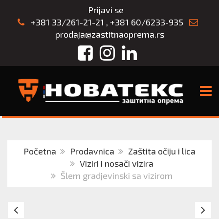
Prijavi se
+381 33/261-21-21
,
+381 60/6233-935
prodaja@zastitnaoprema.rs
Facebook
Instagram
LinkedIn
TOGG
Početna
Prodavnica
Zaštita očiju i lica
Viziri i nosači vizira
Šlem gradjevinski sa vizirom
Vizir
Vi