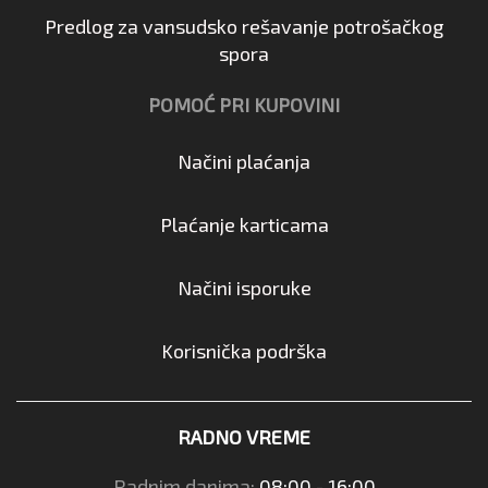
Predlog za vansudsko rešavanje potrošačkog
spora
POMOĆ PRI KUPOVINI
Načini plaćanja
Plaćanje karticama
Načini isporuke
Korisnička podrška
RADNO VREME
Radnim danima:
08:00 - 16:00