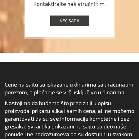
Kontaktirajte naš stručni tim.
VEĆ SADA
Cene na sajtu su iskazane u dinarima sa uračunatim
porezom, a plaćanje se vrši isključivo u dinarima.
Nastojimo da budemo što precizniji u opisu
proizvoda, prikazu slika i samih cena, ali ne možemo
garantovati da su sve informacije kompletne i bez
grešaka. Svi artikli prikazani na sajtu su deo naše
ponude i ne podrazumeva da su dostupni u svakom