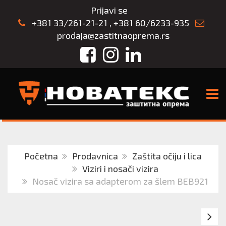
Prijavi se
+381 33/261-21-21
,
+381 60/6233-935
prodaja@zastitnaoprema.rs
Facebook
Instagram
LinkedIn
TOGG
Početna
Prodavnica
Zaštita očiju i lica
Viziri i nosači vizira
Nosač vizira sa adapterom za šlem BEB921
N