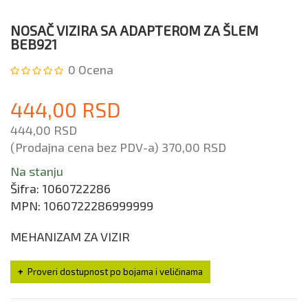
NOSAČ VIZIRA SA ADAPTEROM ZA ŠLEM
BEB921
0
Ocena
444,00 RSD
444,00 RSD
(Prodajna cena bez PDV-a)
370,00 RSD
Na stanju
Šifra:
1060722286
MPN:
1060722286999999
MEHANIZAM ZA VIZIR
Proveri dostupnost po bojama i veličinama