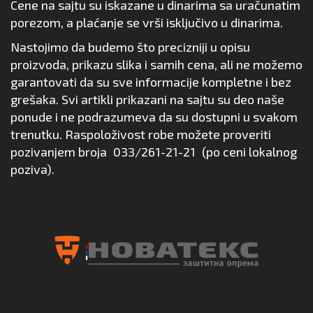
Cene na sajtu su iskazane u dinarima sa uračunatim
porezom, a plaćanje se vrši isključivo u dinarima.
Nastojimo da budemo što precizniji u opisu
proizvoda, prikazu slika i samih cena, ali ne možemo
garantovati da su sve informacije kompletne i bez
grešaka. Svi artikli prikazani na sajtu su deo naše
ponude i ne podrazumeva da su dostupni u svakom
trenutku. Raspoloživost robe možete proveriti
pozivanjem broja
033/261-21-21
(po ceni lokalnog
poziva).