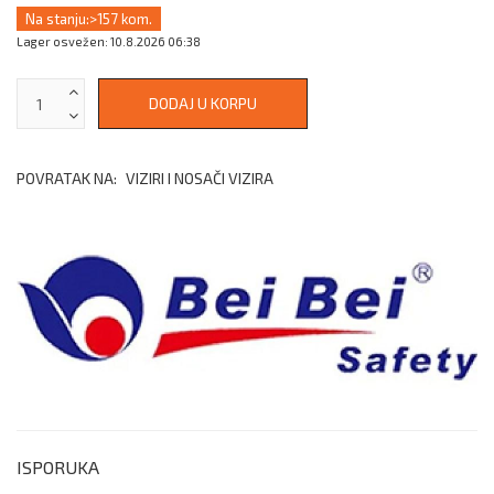
Na stanju:
>157 kom.
Lager osvežen: 10.8.2026 06:38
POVRATAK NA:
VIZIRI I NOSAČI VIZIRA
ISPORUKA