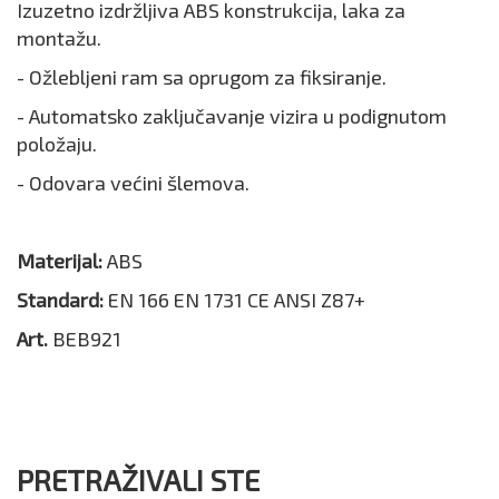
Izuzetno izdržljiva ABS konstrukcija, laka za
montažu.
- Ožlebljeni ram sa oprugom za fiksiranje.
- Automatsko zaključavanje vizira u podignutom
položaju.
- Odovara većini šlemova.
Materijal:
ABS
Standard:
EN 166 EN 1731 CE ANSI Z87+
Art.
BEB921
PRETRAŽIVALI STE