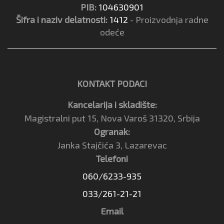
PIB:
104630901
Šifra i naziv delatnosti:
1412
- Proizvodnja radne
odeće
KONTAKT PODACI
Kancelarija i skladište:
Magistralni put 15, Nova Varoš 31320, Srbija
Ogranak:
Janka Stajčića 3, Lazarevac
Telefoni
060/6233-935
033/261-21-21
Email