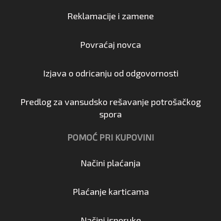
Reklamacije i zamene
Povraćaj novca
Izjava o odricanju od odgovornosti
Predlog za vansudsko rešavanje potrošačkog
spora
POMOĆ PRI KUPOVINI
Načini plaćanja
Plaćanje karticama
Načini isporuke