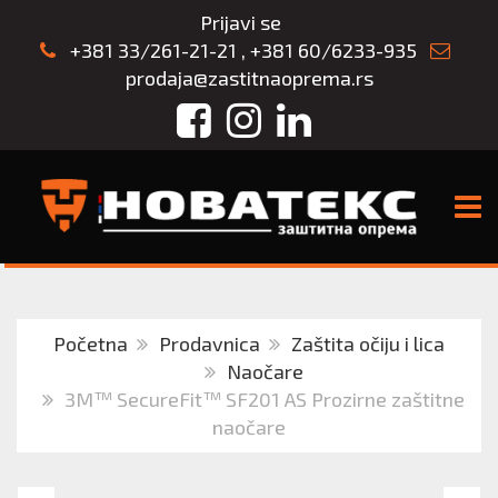
Prijavi se
+381 33/261-21-21
,
+381 60/6233-935
prodaja@zastitnaoprema.rs
Facebook
Instagram
LinkedIn
TOGG
Početna
Prodavnica
Zaštita očiju i lica
Naočare
3M™ SecureFit™ SF201 AS Prozirne zaštitne
naočare