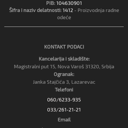
PIB:
104630901
Šifra i naziv delatnosti:
1412
- Proizvodnja radne
odeće
KONTAKT PODACI
Kancelarija i skladište:
Magistralni put 15, Nova Varoš 31320, Srbija
Ogranak:
Janka Stajčića 3, Lazarevac
Telefoni
060/6233-935
033/261-21-21
Email