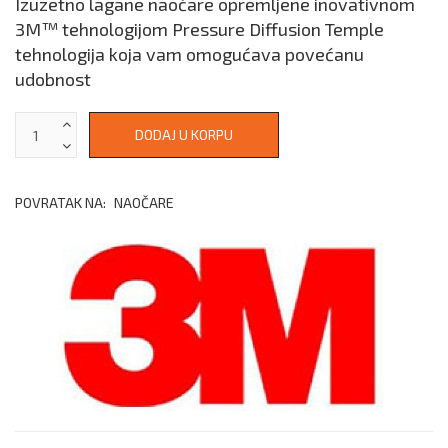
Izuzetno lagane naočare opremljene inovativnom
3M™ tehnologijom Pressure Diffusion Temple
tehnologija koja vam omogućava povećanu
udobnost
POVRATAK NA:
NAOČARE