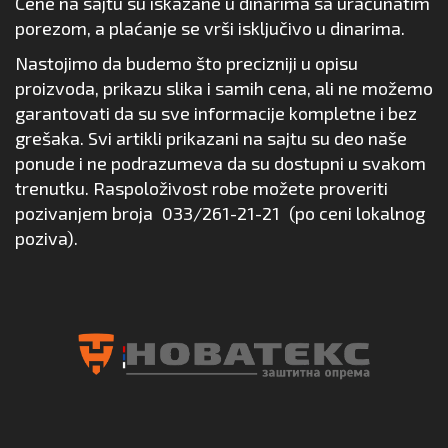
Cene na sajtu su iskazane u dinarima sa uračunatim
porezom, a plaćanje se vrši isključivo u dinarima.
Nastojimo da budemo što precizniji u opisu
proizvoda, prikazu slika i samih cena, ali ne možemo
garantovati da su sve informacije kompletne i bez
grešaka. Svi artikli prikazani na sajtu su deo naše
ponude i ne podrazumeva da su dostupni u svakom
trenutku. Raspoloživost robe možete proveriti
pozivanjem broja
033/261-21-21
(po ceni lokalnog
poziva).