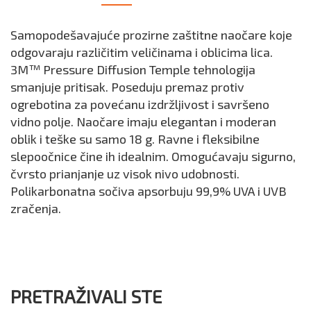
Samopodešavajuće prozirne zaštitne naočare koje
odgovaraju različitim veličinama i oblicima lica.
3M™ Pressure Diffusion Temple tehnologija
smanjuje pritisak. Poseduju premaz protiv
ogrebotina za povećanu izdržljivost i savršeno
vidno polje. Naočare imaju elegantan i moderan
oblik i teške su samo 18 g. Ravne i fleksibilne
slepoočnice čine ih idealnim. Omogućavaju sigurno,
čvrsto prianjanje uz visok nivo udobnosti.
Polikarbonatna sočiva apsorbuju 99,9% UVA i UVB
zračenja.
PRETRAŽIVALI STE