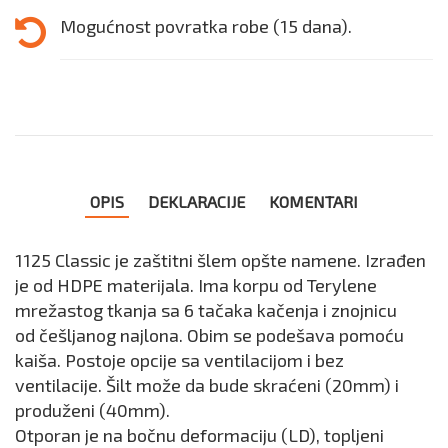
Mogućnost povratka robe (15 dana).
OPIS
DEKLARACIJE
KOMENTARI
1125 Classic je zaštitni šlem opšte namene. Izrađen
je od HDPE materijala. Ima korpu od Terylene
mrežastog tkanja sa 6 tačaka kačenja i znojnicu
od češljanog najlona. Obim se podešava pomoću
kaiša. Postoje opcije sa ventilacijom i bez
ventilacije. Šilt može da bude skraćeni (20mm) i
produženi (40mm).
Otporan je na bočnu deformaciju (LD), topljeni