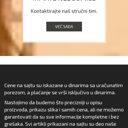
Kontaktirajte naš stručni tim.
VEĆ SADA
Cene na sajtu su iskazane u dinarima sa uračunatim
porezom, a plaćanje se vrši isključivo u dinarima.
Nastojimo da budemo što precizniji u opisu
proizvoda, prikazu slika i samih cena, ali ne možemo
garantovati da su sve informacije kompletne i bez
grešaka. Svi artikli prikazani na sajtu su deo naše