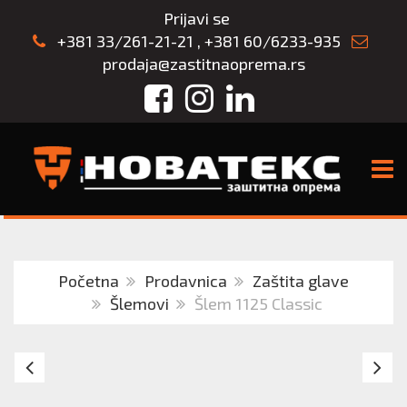
Prijavi se
+381 33/261-21-21
,
+381 60/6233-935
prodaja@zastitnaoprema.rs
Facebook
Instagram
LinkedIn
TOGG
Početna
Prodavnica
Zaštita glave
Šlemovi
Šlem 1125 Classic
Šlem
Š
gradjevinski
RE