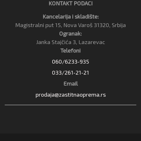
KONTAKT PODACI
Kancelarija i skladište:
Magistralni put 15, Nova Varoš 31320, Srbija
Ogranak:
Janka Stajčića 3, Lazarevac
Telefoni
060/6233-935
033/261-21-21
Email
prodaja@zastitnaoprema.rs