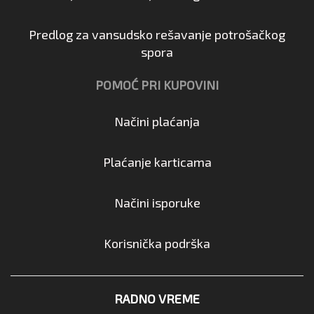
Predlog za vansudsko rešavanje potrošačkog
spora
POMOĆ PRI KUPOVINI
Načini plaćanja
Plaćanje karticama
Načini isporuke
Korisnička podrška
RADNO VREME