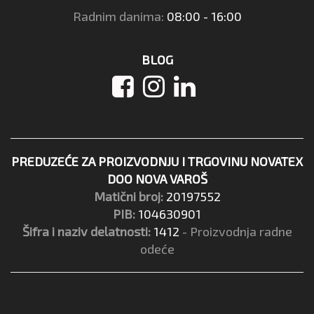
Radnim danima:
08:00 - 16:00
BLOG
PREDUZEĆE ZA PROIZVODNJU I TRGOVINU NOVATEX
DOO NOVA VAROŠ
Matični broj:
20197552
PIB:
104630901
Šifra i naziv delatnosti:
1412
- Proizvodnja radne
odeće