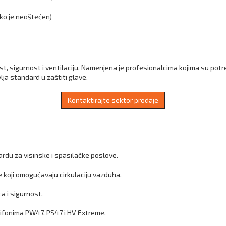
ako je neoštećen)
, sigurnost i ventilaciju. Namenjena je profesionalcima kojima su potre
ja standard u zaštiti glave.
Kontaktirajte sektor prodaje
rdu za visinske i spasilačke poslove.
koji omogućavaju cirkulaciju vazduha.
a i sigurnost.
tifonima PW47, PS47 i HV Extreme.