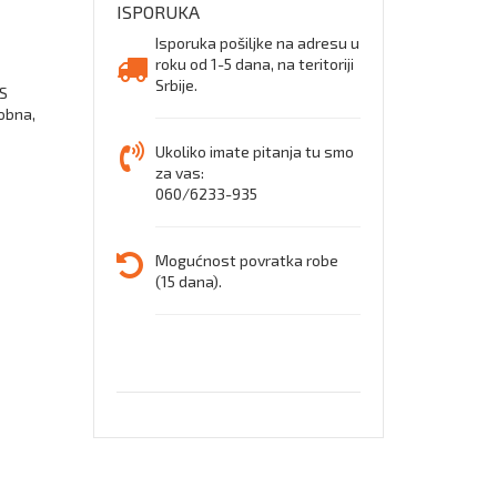
ISPORUKA
za
Isporuka pošiljke na adresu u
roku od 1-5 dana, na teritoriji
rad
Srbije.
PS
dobna,
na
Ukoliko imate pitanja tu smo
za vas:
visini
060/6233-935
Mogućnost povratka robe
(15 dana).