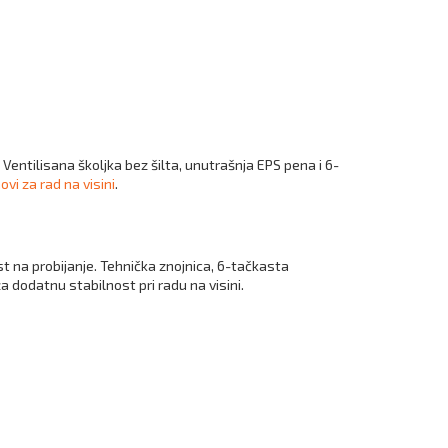
 Ventilisana školjka bez šilta, unutrašnja EPS pena i 6-
ovi za rad na visini
.
 na probijanje. Tehnička znojnica, 6-tačkasta
 dodatnu stabilnost pri radu na visini.