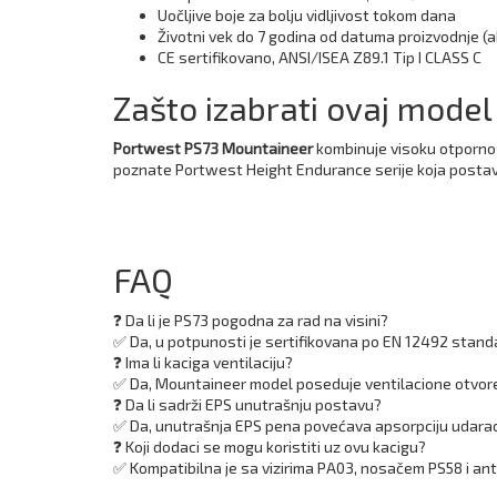
Uočljive boje za bolju vidljivost tokom dana
Životni vek do 7 godina od datuma proizvodnje (
CE sertifikovano, ANSI/ISEA Z89.1 Tip I CLASS C
Zašto izabrati ovaj model
Portwest PS73 Mountaineer
kombinuje visoku otpornost
poznate Portwest Height Endurance serije koja postavl
FAQ
❓ Da li je PS73 pogodna za rad na visini?
✅ Da, u potpunosti je sertifikovana po EN 12492 standa
❓ Ima li kaciga ventilaciju?
✅ Da, Mountaineer model poseduje ventilacione otvore 
❓ Da li sadrži EPS unutrašnju postavu?
✅ Da, unutrašnja EPS pena povećava apsorpciju udarac
❓ Koji dodaci se mogu koristiti uz ovu kacigu?
✅ Kompatibilna je sa vizirima PA03, nosačem PS58 i an