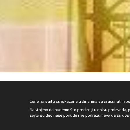
Cene na sajtu su iskazane u dinarima sa uračunatim pore
Nastojimo da budemo što precizniji u opisu proizvoda, p
sajtu su deo naše ponude i ne podrazumeva da su dost