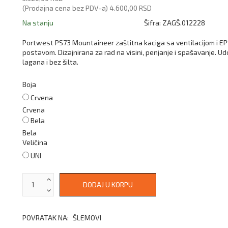
(Prodajna cena bez PDV-a)
4.600,00 RSD
Na stanju
Šifra:
ZAGŠ.012228
Portwest PS73 Mountaineer zaštitna kaciga sa ventilacijom i E
postavom. Dizajnirana za rad na visini, penjanje i spašavanje. U
lagana i bez šilta.
Boja
Crvena
Crvena
Bela
Bela
Veličina
UNI
POVRATAK NA:
ŠLEMOVI