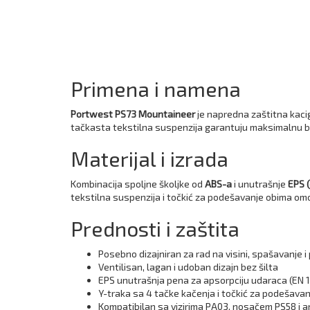
Primena i namena
Portwest PS73 Mountaineer
je napredna zaštitna kaciga
tačkasta tekstilna suspenzija garantuju maksimalnu b
Materijal i izrada
Kombinacija spoljne školjke od
ABS-a
i unutrašnje
EPS (
tekstilna suspenzija i točkić za podešavanje obima omog
Prednosti i zaštita
Posebno dizajniran za rad na visini, spašavanje i
Ventilisan, lagan i udoban dizajn bez šilta
EPS unutrašnja pena za apsorpciju udaraca (EN 
Y-traka sa 4 tačke kačenja i točkić za podešava
Kompatibilan sa vizirima PA03, nosačem PS58 i 