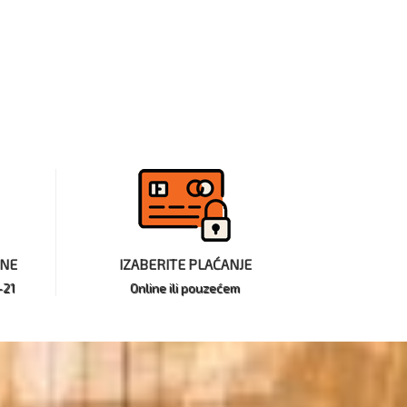
INE
IZABERITE PLAĆANJE
-21
Online ili pouzećem