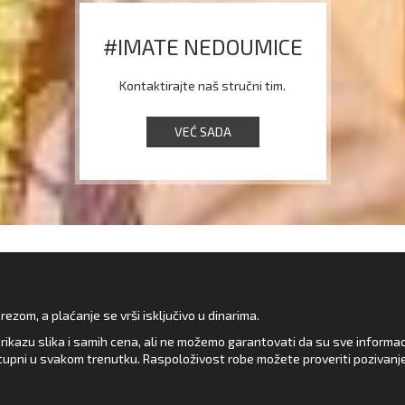
#IMATE NEDOUMICE
Kontaktirajte naš stručni tim.
VEĆ SADA
zom, a plaćanje se vrši isključivo u dinarima.
rikazu slika i samih cena, ali ne možemo garantovati da su sve informacij
upni u svakom trenutku. Raspoloživost robe možete proveriti pozivanj