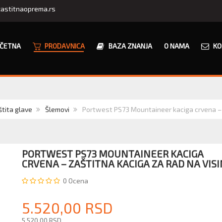
astitnaoprema.rs
ČETNA
PRODAVNICA
BAZA ZNANJA
O NAMA
KO
tita glave
Šlemovi
Portwest PS73 Mountaineer kaciga crvena – z
PORTWEST PS73 MOUNTAINEER KACIGA
CRVENA – ZAŠTITNA KACIGA ZA RAD NA VISI
0
Ocena
5.520,00 RSD
5.520,00 RSD