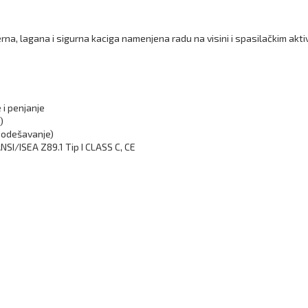
rna, lagana i sigurna kaciga namenjena radu na visini i spasilačkim akt
 i penjanje
)
podešavanje)
NSI/ISEA Z89.1 Tip I CLASS C, CE