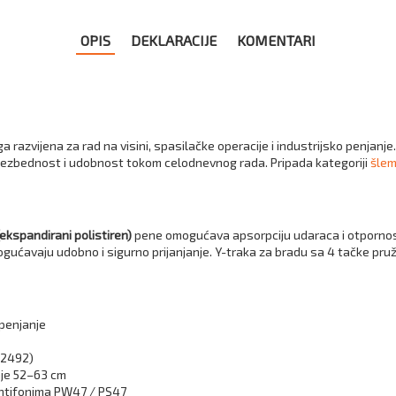
OPIS
DEKLARACIJE
KOMENTARI
 razvijena za rad na visini, spasilačke operacije i industrijsko penjanje.
ezbednost i udobnost tokom celodnevnog rada. Pripada kategoriji
šlem
ekspandirani polistiren)
pene omogućava apsorpciju udaraca i otpornost
ućavaju udobno i sigurno prijanjanje. Y-traka za bradu sa 4 tačke pruža
 penjanje
12492)
nje 52–63 cm
antifonima PW47 / PS47