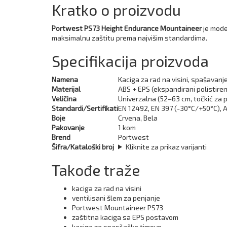
Kratko o proizvodu
Portwest PS73 Height Endurance Mountaineer
je mode
maksimalnu zaštitu prema najvišim standardima.
Specifikacija proizvoda
Namena
Kaciga za rad na visini, spašavanje
Materijal
ABS + EPS (ekspandirani polistiren
Veličina
Univerzalna (52–63 cm, točkić za 
Standardi/Sertifikati
EN 12492, EN 397 (-30°C/+50°C), A
Boje
Crvena, Bela
Pakovanje
1 kom
Brend
Portwest
Šifra/Kataloški broj
Kliknite za prikaz varijanti
Takođe traže
kaciga za rad na visini
ventilisani šlem za penjanje
Portwest Mountaineer PS73
zaštitna kaciga sa EPS postavom
kaciga za spasilačke timove