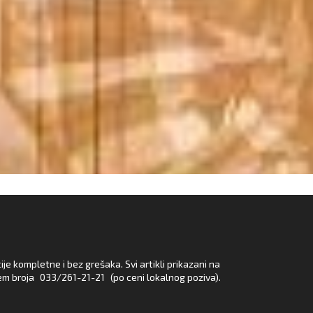
e kompletne i bez grešaka. Svi artikli prikazani na
em broja
033/261-21-21
(po ceni lokalnog poziva).