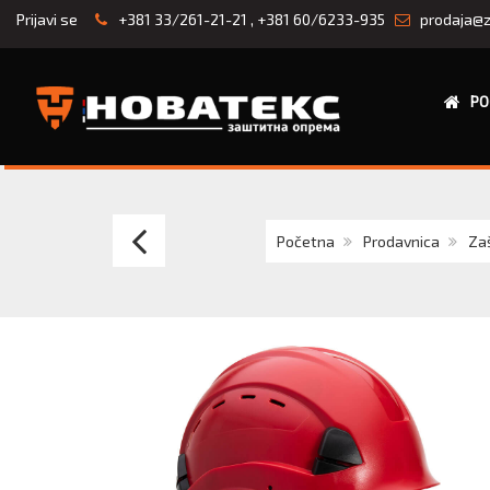
Prijavi se
+381 33/261-21-21
,
+381 60/6233-935
prodaja@z
PO
ŠLEM
Početna
Prodavnica
Zaš
VISION
PLUS
SA
TOČKIĆEM
I