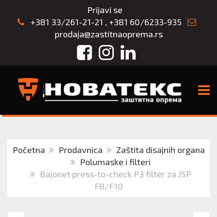
Prijavi se
+381 33/261-21-21
,
+381 60/6233-935
prodaja@zastitnaoprema.rs
Facebook
Instagram
LinkedIn
TOGG
Početna
Prodavnica
Zaštita disajnih organa
Polumaske i filteri
Bajonet press-to-check P3 filter za JSP
F8/F10