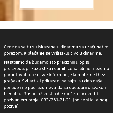
Cene na sajtu su iskazane u dinarima sa uračunatim
porezom, a plaćanje se vrši isključivo u dinarima.
Nastojimo da budemo što precizniji u opisu
proizvoda, prikazu slika i samih cena, ali ne možemo
garantovati da su sve informacije kompletne i bez
grešaka. Svi artikli prikazani na sajtu su deo naše
ponude i ne podrazumeva da su dostupni u svakom
trenutku. Raspoloživost robe možete proveriti
pozivanjem broja
033/261-21-21
(po ceni lokalnog
poziva).