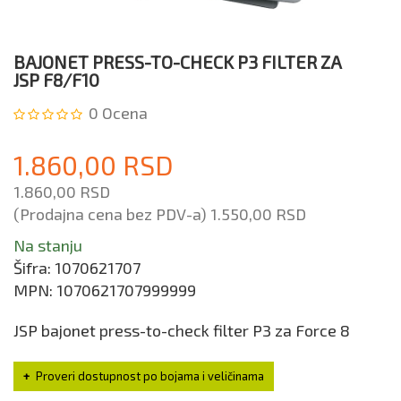
BAJONET PRESS-TO-CHECK P3 FILTER ZA
JSP F8/F10
0
Ocena
1.860,00 RSD
1.860,00 RSD
(Prodajna cena bez PDV-a)
1.550,00 RSD
Na stanju
Šifra:
1070621707
MPN:
1070621707999999
JSP bajonet press-to-check filter P3 za Force 8
Proveri dostupnost po bojama i veličinama