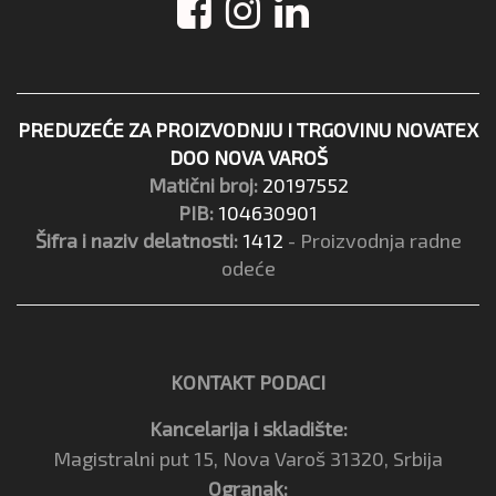
PREDUZEĆE ZA PROIZVODNJU I TRGOVINU NOVATEX
DOO NOVA VAROŠ
Matični broj:
20197552
PIB:
104630901
Šifra i naziv delatnosti:
1412
- Proizvodnja radne
odeće
KONTAKT PODACI
Kancelarija i skladište:
Magistralni put 15, Nova Varoš 31320, Srbija
Ogranak: