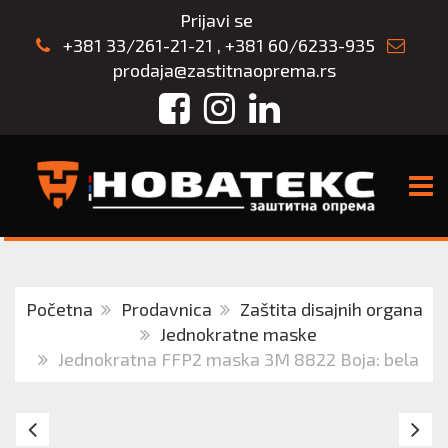
Prijavi se
+381 33/261-21-21
,
+381 60/6233-935
prodaja@zastitnaoprema.rs
Facebook
Instagram
LinkedIn
TOGG
Početna
Prodavnica
Zaštita disajnih organa
Jednokratne maske
Jednokratna FFP2 maska 3M 8822 Boja: bela
Respirator
Je