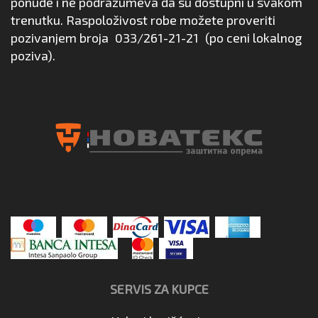
ponude i ne podrazumeva da su dostupni u svakom
trenutku. Raspoloživost robe možete proveriti
pozivanjem broja
033/261-21-21
(po ceni lokalnog
poziva).
SERVIS ZA KUPCE