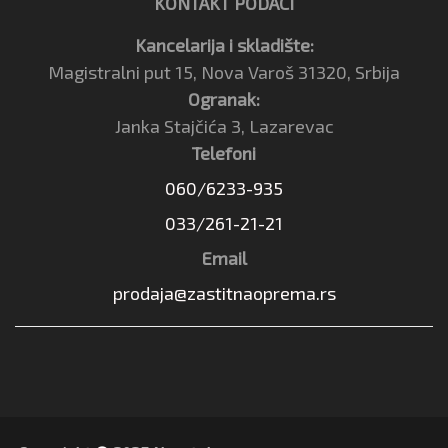
KONTAKT PODACI
Kancelarija i skladište:
Magistralni put 15, Nova Varoš 31320, Srbija
Ogranak:
Janka Stajčića 3, Lazarevac
Telefoni
060/6233-935
033/261-21-21
Email
prodaja@zastitnaoprema.rs