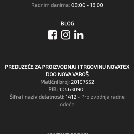
Radnim danima:
08:00 - 16:00
BLOG
PREDUZEĆE ZA PROIZVODNJU I TRGOVINU NOVATEX
DOO NOVA VAROŠ
Matični broj:
20197552
PIB:
104630901
Šifra i naziv delatnosti:
1412
- Proizvodnja radne
odeće