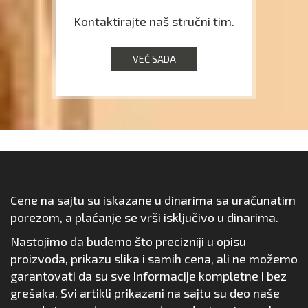
Kontaktirajte naš stručni tim.
VEĆ SADA
Cene na sajtu su iskazane u dinarima sa uračunatim
porezom, a plaćanje se vrši isključivo u dinarima.
Nastojimo da budemo što precizniji u opisu
proizvoda, prikazu slika i samih cena, ali ne možemo
garantovati da su sve informacije kompletne i bez
grešaka. Svi artikli prikazani na sajtu su deo naše