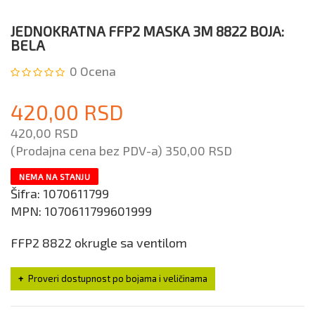
JEDNOKRATNA FFP2 MASKA 3M 8822 BOJA:
BELA
0
Ocena
420,00 RSD
420,00 RSD
(Prodajna cena bez PDV-a)
350,00 RSD
NEMA NA STANJU
Šifra:
1070611799
MPN:
1070611799601999
FFP2 8822 okrugle sa ventilom
Proveri dostupnost po bojama i veličinama