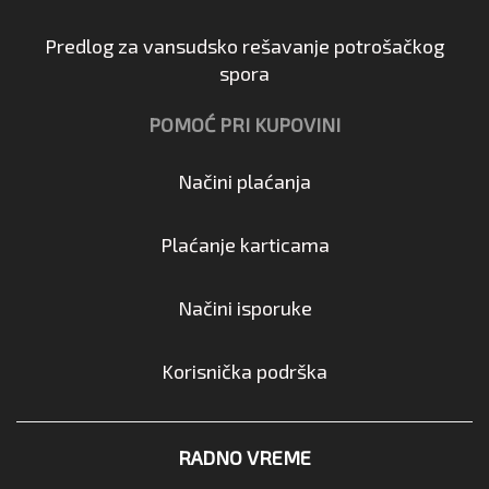
Predlog za vansudsko rešavanje potrošačkog
spora
POMOĆ PRI KUPOVINI
Načini plaćanja
Plaćanje karticama
Načini isporuke
Korisnička podrška
RADNO VREME