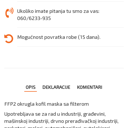
Ukoliko imate pitanja tu smo za vas:
060/6233-935
Mogućnost povratka robe (15 dana).
OPIS
DEKLARACIJE
KOMENTARI
FFP2 okrugla kofil maska sa filterom
Upotrebljava se za rad u industriji, građevini,
mašinskoj industriji, drvno prerađivačkoj industriji,
parketari, moleri, automehaničari, autolakireri ...