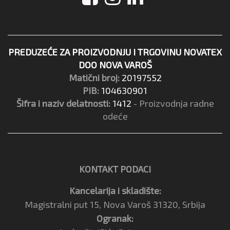
PREDUZEĆE ZA PROIZVODNJU I TRGOVINU NOVATEX
DOO NOVA VAROŠ
Matični broj:
20197552
PIB:
104630901
Šifra i naziv delatnosti:
1412
- Proizvodnja radne
odeće
KONTAKT PODACI
Kancelarija i skladište:
Magistralni put 15, Nova Varoš 31320, Srbija
Ogranak: