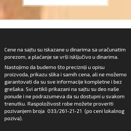
Cene na sajtu su iskazane u dinarima sa uračunatim
porezom, a plaćanje se vrši isključivo u dinarima.
Nastojimo da budemo što precizniji u opisu
proizvoda, prikazu slika i samih cena, ali ne možemo
garantovati da su sve informacije kompletne i bez
grešaka. Svi artikli prikazani na sajtu su deo naše
ponude i ne podrazumeva da su dostupni u svakom
trenutku. Raspoloživost robe možete proveriti
pozivanjem broja
033/261-21-21
(po ceni lokalnog
poziva).