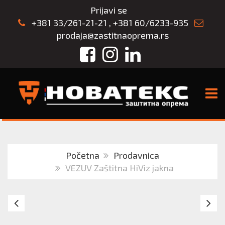
Prijavi se
+381 33/261-21-21
,
+381 60/6233-935
prodaja@zastitnaoprema.rs
Facebook
Instagram
LinkedIn
TOGG
Početna
Prodavnica
VEZUV Zaštitna HiViz jakna
Irudek
Za
IRUPACK
al