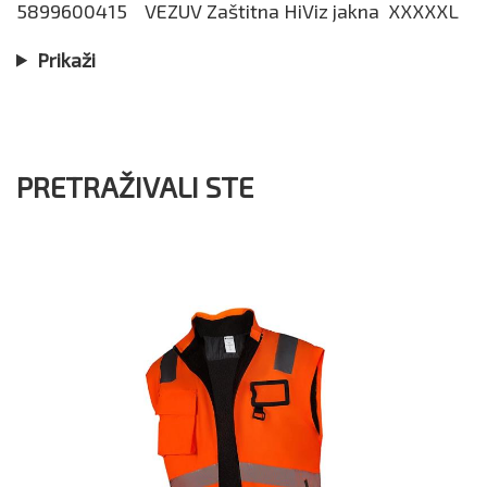
5899600415
VEZUV Zaštitna HiViz jakna XXXXXL
Prikaži
PRETRAŽIVALI STE