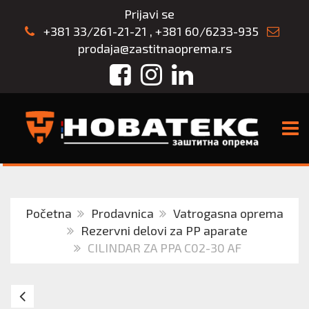
Prijavi se
+381 33/261-21-21
,
+381 60/6233-935
prodaja@zastitnaoprema.rs
Facebook
Instagram
LinkedIn
TOGG
Početna
Prodavnica
Vatrogasna oprema
Rezervni delovi za PP aparate
CILINDAR ZA PPA C02-30 AF
CILINDAR