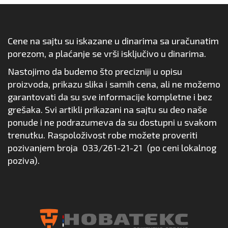
Cene na sajtu su iskazane u dinarima sa uračunatim
porezom, a plaćanje se vrši isključivo u dinarima.
Nastojimo da budemo što precizniji u opisu
proizvoda, prikazu slika i samih cena, ali ne možemo
garantovati da su sve informacije kompletne i bez
grešaka. Svi artikli prikazani na sajtu su deo naše
ponude i ne podrazumeva da su dostupni u svakom
trenutku. Raspoloživost robe možete proveriti
pozivanjem broja
033/261-21-21
(po ceni lokalnog
poziva).