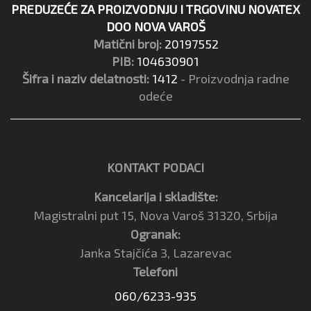
PREDUZEĆE ZA PROIZVODNJU I TRGOVINU NOVATEX
DOO NOVA VAROŠ
Matični broj:
20197552
PIB:
104630901
Šifra i naziv delatnosti:
1412
- Proizvodnja radne
odeće
KONTAKT PODACI
Kancelarija i skladište:
Magistralni put 15, Nova Varoš 31320, Srbija
Ogranak:
Janka Stajčića 3, Lazarevac
Telefoni
060/6233-935