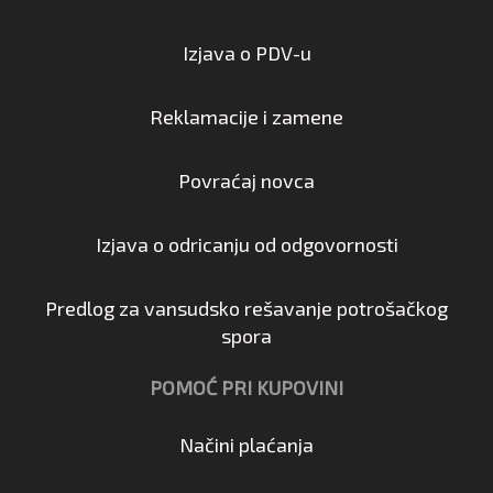
Izjava o PDV-u
Reklamacije i zamene
Povraćaj novca
Izjava o odricanju od odgovornosti
Predlog za vansudsko rešavanje potrošačkog
spora
POMOĆ PRI KUPOVINI
Načini plaćanja