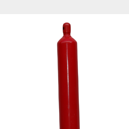
ZA
PPA
CO2-
10
AF