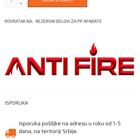
POVRATAK NA:
REZERVNI DELOVI ZA PP APARATE
ISPORUKA
Isporuka pošiljke na adresu u roku od 1-5
dana, na teritoriji Srbije.