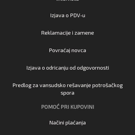
Izjava o PDV-u
Reklamacije i zamene
Povraćaj novca
Izjava o odricanju od odgovornosti
Predlog za vansudsko rešavanje potrošačkog
spora
POMOĆ PRI KUPOVINI
Načini plaćanja