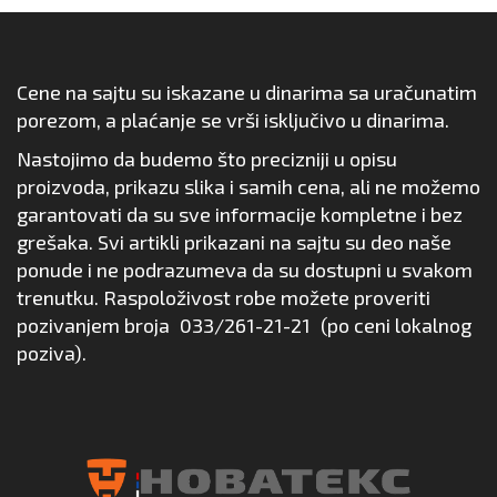
Cene na sajtu su iskazane u dinarima sa uračunatim
porezom, a plaćanje se vrši isključivo u dinarima.
Nastojimo da budemo što precizniji u opisu
proizvoda, prikazu slika i samih cena, ali ne možemo
garantovati da su sve informacije kompletne i bez
grešaka. Svi artikli prikazani na sajtu su deo naše
ponude i ne podrazumeva da su dostupni u svakom
trenutku. Raspoloživost robe možete proveriti
pozivanjem broja
033/261-21-21
(po ceni lokalnog
poziva).