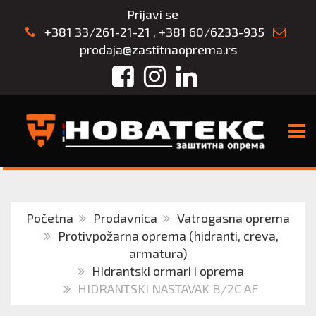
Prijavi se
+381 33/261-21-21
,
+381 60/6233-935
prodaja@zastitnaoprema.rs
Facebook
Instagram
LinkedIn
TOGG
Početna
Prodavnica
Vatrogasna oprema
Protivpožarna oprema (hidranti, creva,
armatura)
Hidrantski ormari i oprema
HIDRANTSKI NASTAVAK B/2C AF