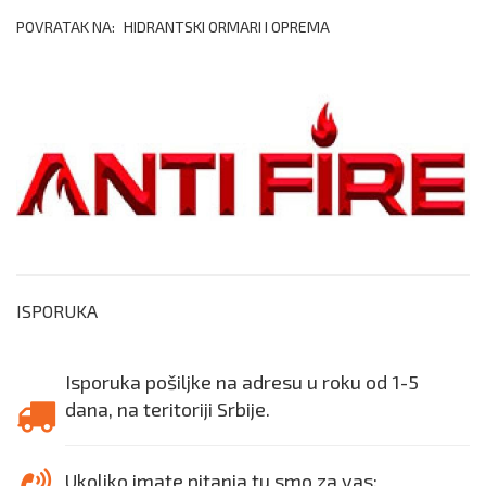
POVRATAK NA:
HIDRANTSKI ORMARI I OPREMA
ISPORUKA
Isporuka pošiljke na adresu u roku od 1-5
dana, na teritoriji Srbije.
Ukoliko imate pitanja tu smo za vas: