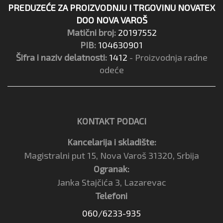
PREDUZEĆE ZA PROIZVODNJU I TRGOVINU NOVATEX
DOO NOVA VAROŠ
Matični broj:
20197552
PIB:
104630901
Šifra i naziv delatnosti:
1412
- Proizvodnja radne
odeće
KONTAKT PODACI
Kancelarija i skladište:
Magistralni put 15, Nova Varoš 31320, Srbija
Ogranak:
Janka Stajčića 3, Lazarevac
Telefoni
060/6233-935