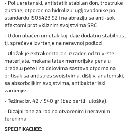
- Poliueretanski, antistatik stabilan đon, trostruke
gustine, otporan na hidrolizu, ugljovodonike po
standardu ISO5423:92 i na abraziju sa anti-šok
efektomi protivkliznim svojstvima SRC
- U đon ubačen umetak koji daje dodatnu stabilnost
tj. sprečava izvrtanje na neravnoj podlozi.
- Uložak je extrakomforan, izrađen od tri vrste
materijala, mekana latex memorijska pena u
predelu pete i na delovima sastava otporna na
pritisak sa antistres svojstvima, dišljiv, anatomski,
sa absorbcijkim svojstvima, antibakterijski,
zamenjiv.
- Težina: br. 42 / 540 gr (bez pertli i uloška).
- Dizajnirane za rad na otvorenim i neravnim
terenima.
SPECIFIKACIJEE: