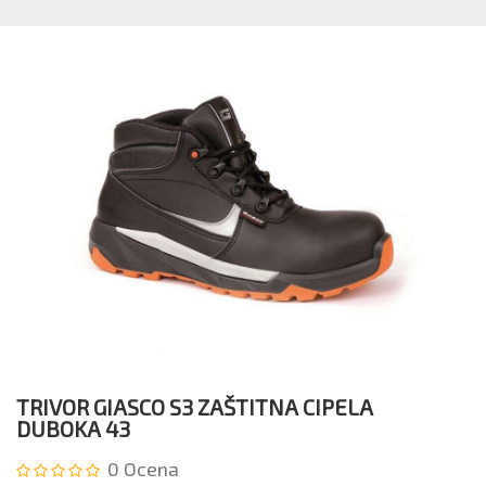
S3
GI
Zaštitna
Du
cipela
ci
duboka
47
TRIVOR GIASCO S3 ZAŠTITNA CIPELA
DUBOKA 43
0
Ocena