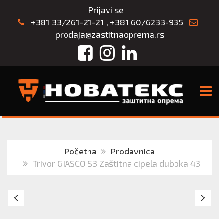
Prijavi se
+381 33/261-21-21
,
+381 60/6233-935
prodaja@zastitnaoprema.rs
Facebook
Instagram
LinkedIn
TOGG
Početna
Prodavnica
Trivor GIASCO S3 Zaštitna cipela duboka 43
Trivor
Tr
GIASCO
S3