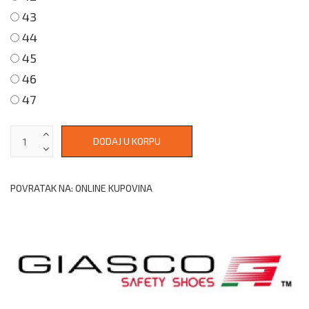
43
44
45
46
47
POVRATAK NA: ONLINE KUPOVINA