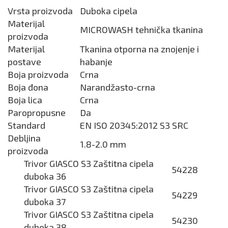
Vrsta proizvoda
Duboka cipela
Materijal
MICROWASH tehnička tkanina
proizvoda
Materijal
Tkanina otporna na znojenje i
postave
habanje
Boja proizvoda
Crna
Boja đona
Narandžasto-crna
Boja lica
Crna
Paropropusne
Da
Standard
EN ISO 20345:2012 S3 SRC
Debljina
1.8-2.0 mm
proizvoda
Trivor GIASCO S3 Zaštitna cipela
54228
duboka 36
Trivor GIASCO S3 Zaštitna cipela
54229
duboka 37
Trivor GIASCO S3 Zaštitna cipela
54230
duboka 38