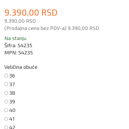
9.390,00 RSD
9.390,00 RSD
(Prodajna cena bez PDV-a)
9.390,00 RSD
Na stanju
Šifra:
54235
MPN:
54235
Veličina obuće
36
37
38
39
40
41
42