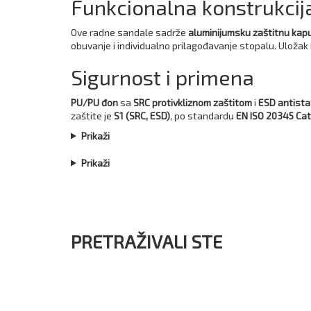
Funkcionalna konstrukcija 
Ove radne sandale sadrže
aluminijumsku zaštitnu kap
obuvanje i individualno prilagođavanje stopalu. Uložak
Sigurnost i primena
PU/PU đon
sa
SRC protivkliznom zaštitom
i
ESD antista
zaštite je
S1 (SRC, ESD)
, po standardu
EN ISO 20345 Cat 
Prikaži
Prikaži
PRETRAŽIVALI STE