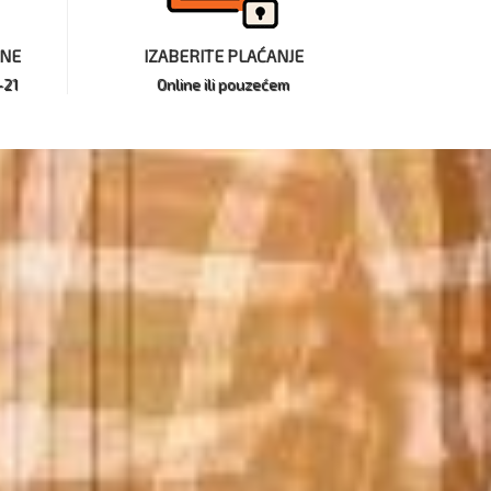
INE
IZABERITE PLAĆANJE
-21
Online ili pouzećem