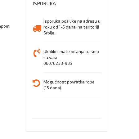
ISPORUKA
crno-
Isporuka pošiljke na adresu u
siva
apom,
roku od 1-5 dana, na teritoriji
Srbije.
Ukoliko imate pitanja tu smo
za vas:
060/6233-935
Mogućnost povratka robe
(15 dana).