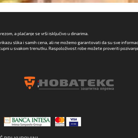
zom, a plaćanje se vrši isključivo u dinarima.
rikazu slika i samih cena, ali ne možemo garantovati da su sve informacij
upni u svakom trenutku. Raspoloživost robe možete proveriti pozivanj