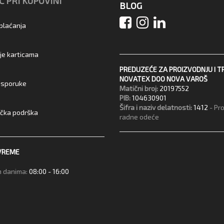
 PRI KUPOVINI
BLOG
 plaćanja
je karticama
PREDUZEĆE ZA PROIZVODNJU I T
NOVATEX DOO NOVA VAROŠ
 isporuke
Matični broj:
20197552
PIB:
104630901
Šifra i naziv delatnosti:
1412
- Pr
ička podrška
radne odeće
VREME
 danima:
08:00 - 16:00