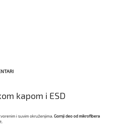
NTARI
skom kapom i ESD
tvorenim i suvim okruženjima.
Gornji deo od mikrofibera
t.