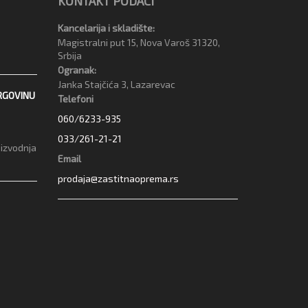
KONTAKT PODACI
Kancelarija i skladište:
Magistralni put 15, Nova Varoš 31320,
Srbija
Ogranak:
Janka Stajčića 3, Lazarevac
RGOVINU
Telefoni
060/6233-935
033/261-21-21
oizvodnja
Email
prodaja@zastitnaoprema.rs