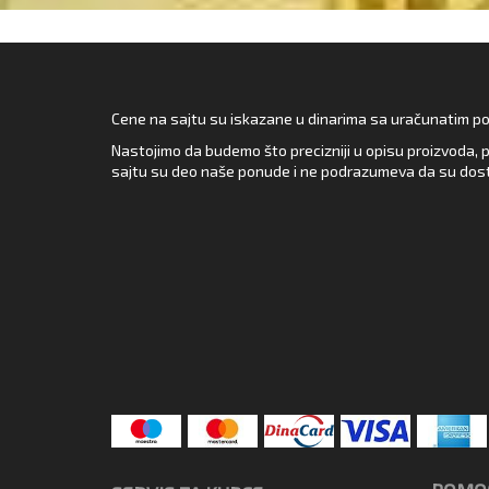
Cene na sajtu su iskazane u dinarima sa uračunatim pore
Nastojimo da budemo što precizniji u opisu proizvoda, p
sajtu su deo naše ponude i ne podrazumeva da su dost