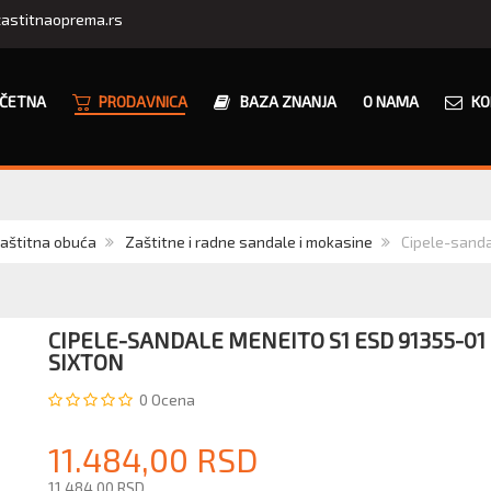
astitnaoprema.rs
ČETNA
PRODAVNICA
BAZA ZNANJA
O NAMA
KO
zaštitna obuća
Zaštitne i radne sandale i mokasine
Cipele-sanda
CIPELE-SANDALE MENEITO S1 ESD 91355-01 
SIXTON
0
Ocena
11.484,00 RSD
11.484,00 RSD