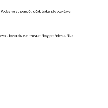
). Podesive su pomoću
čičak traka
, što olakšava
vaju kontrolu elektrostatičkog pražnjenja. Nivo