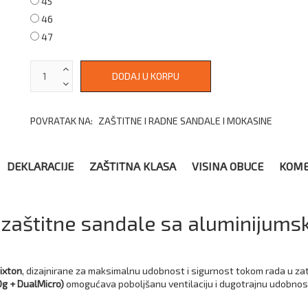
45
46
47
POVRATAK NA:
ZAŠTITNE I RADNE SANDALE I MOKASINE
DEKLARACIJE
ZAŠTITNA KLASA
VISINA OBUCE
KOME
 zaštitne sandale sa aluminijum
ixton
, dizajnirane za maksimalnu udobnost i sigurnost tokom rada u za
0g + DualMicro)
omogućava poboljšanu ventilaciju i dugotrajnu udobnos