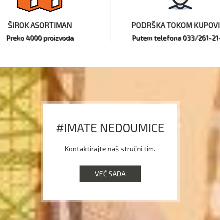
ŠIROK ASORTIMAN
PODRŠKA TOKOM KUPOV
Preko 4000 proizvoda
Putem telefona 033/261-21
#IMATE NEDOUMICE
Kontaktirajte naš stručni tim.
VEĆ SADA