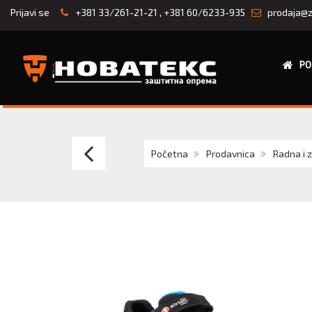
Prijavi se
+381 33/261-21-21
,
+381 60/6233-935
prodaja@z
PO
Cipele-
Početna
Prodavnica
Radna i 
sandale
ženske
BELVEDERE
S1
ESD