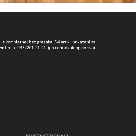
e kompletne i bez grešaka. Svi artikli prikazani na
em broja
033/261-21-21
(po ceni lokalnog poziva).