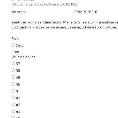
(Prodajna cena bez PDV-a)
9.570,00 RSD
Na stanju
Šifra:
91355-01
Zaštitne radne sandale Sixton Meneito S1 sa aluminijumskom k
ESD zaštitom i čičak zatvaranjem. Lagane, udobne i protivklizne.
Boja
Crna
Crna
Veličina obuće
37
38
39
40
41
42
43
44