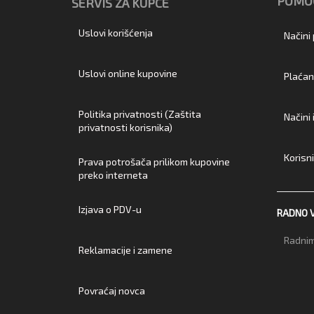
POMOĆ
SERVIS ZA KUPCE
Uslovi korišćenja
Načini
Uslovi online kupovine
Plaćan
Politika privatnosti (Zaštita
Načini
privatnosti korisnika)
Korisn
Prava potrošača prilikom kupovine
preko interneta
Izjava o PDV-u
RADNO 
Radnim
Reklamacije i zamene
Povraćaj novca