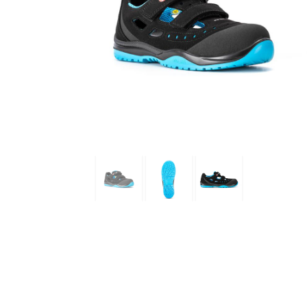
95416-
01
-
Sixton