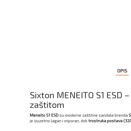
OPIS
Sixton MENEITO S1 ESD –
zaštitom
Meneito S1 ESD
su moderne zaštitne sandale brenda
S
je izuzetno lagan i otporan, dok
trostruka postava (32