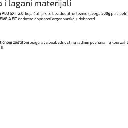
i lagani materijali
u ALU SXT 2.0
, koja štiti prste bez dodatne težine (svega
500g
po cipeli
FIVE 4 FIT
dodatno doprinosi ergonomskoj udobnosti.
tičnom zaštitom
osigurava bezbednost na radnim površinama koje zahte
II
.