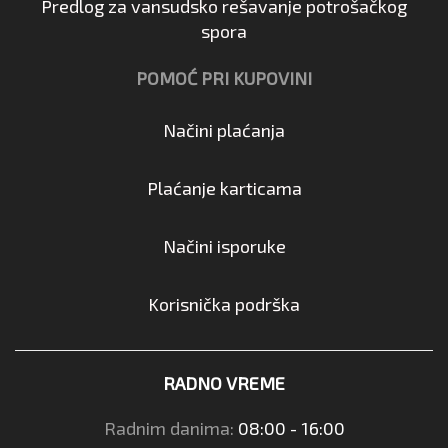
Predlog za vansudsko rešavanje potrošačkog
spora
POMOĆ PRI KUPOVINI
Načini plaćanja
Plaćanje karticama
Načini isporuke
Korisnička podrška
RADNO VREME
Radnim danima:
08:00 - 16:00