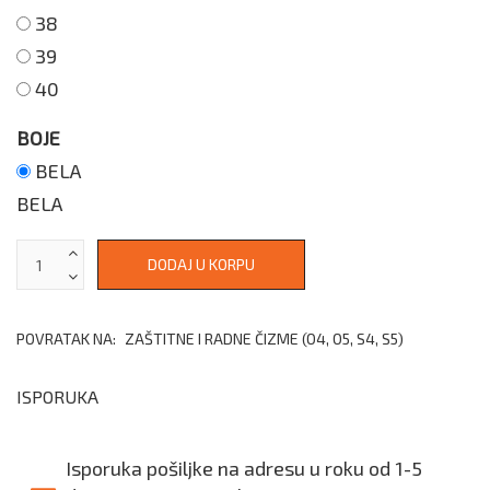
38
39
40
BOJE
BELA
BELA
POVRATAK NA:
ZAŠTITNE I RADNE ČIZME (O4, O5, S4, S5)
ISPORUKA
Isporuka pošiljke na adresu u roku od 1-5