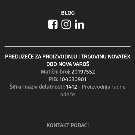
BLOG
PREDUZEĆE ZA PROIZVODNJU I TRGOVINU NOVATEX
DOO NOVA VAROŠ
Matični broj:
20197552
PIB:
104630901
Šifra i naziv delatnosti:
1412
- Proizvodnja radne
odeće
KONTAKT PODACI