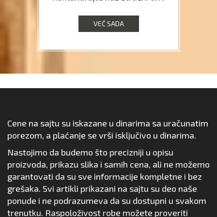
VEĆ SADA
Cene na sajtu su iskazane u dinarima sa uračunatim
porezom, a plaćanje se vrši isključivo u dinarima.
Nastojimo da budemo što precizniji u opisu
proizvoda, prikazu slika i samih cena, ali ne možemo
garantovati da su sve informacije kompletne i bez
grešaka. Svi artikli prikazani na sajtu su deo naše
ponude i ne podrazumeva da su dostupni u svakom
trenutku. Raspoloživost robe možete proveriti