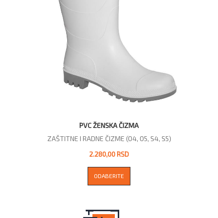
PVC ŽENSKA ČIZMA
ZAŠTITNE I RADNE ČIZME (O4, O5, S4, S5)
2.280,00 RSD
ODABERITE