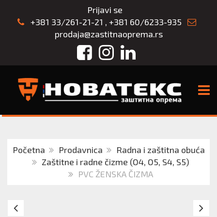
Prijavi se
+381 33/261-21-21
,
+381 60/6233-935
prodaja@zastitnaoprema.rs
Facebook
Instagram
LinkedIn
TOGG
Početna
Prodavnica
Radna i zaštitna obuća
Zaštitne i radne čizme (O4, O5, S4, S5)
PVC ŽENSKA ČIZMA
WELLY
D