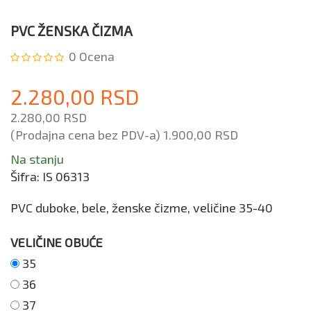
PVC ŽENSKA ČIZMA
0
Ocena
2.280,00 RSD
2.280,00 RSD
(Prodajna cena bez PDV-a)
1.900,00 RSD
Na stanju
Šifra:
IS 06313
PVC duboke, bele, ženske čizme, veličine 35-40
VELIČINE OBUĆE
35
36
37