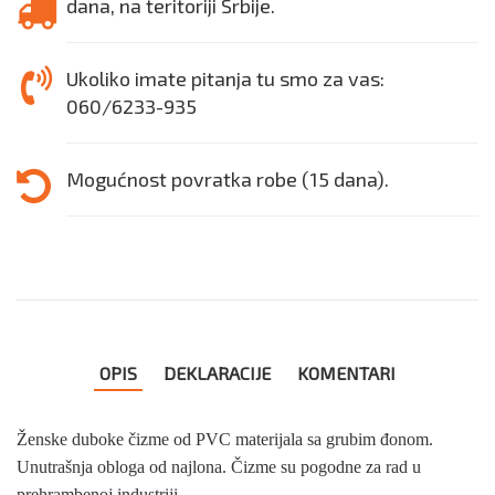
dana, na teritoriji Srbije.
Ukoliko imate pitanja tu smo za vas:
060/6233-935
Mogućnost povratka robe (15 dana).
OPIS
DEKLARACIJE
KOMENTARI
Ženske duboke čizme od PVC materijala sa grubim đonom.
Unutrašnja obloga od najlona. Čizme su pogodne za rad u
prehrambenoj industriji.