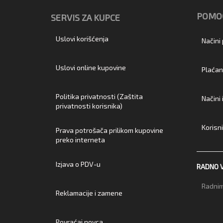
POMOĆ
SERVIS ZA KUPCE
Uslovi korišćenja
Načini
Uslovi online kupovine
Plaćan
Politika privatnosti (Zaštita
Načini
privatnosti korisnika)
Korisn
Prava potrošača prilikom kupovine
preko interneta
Izjava o PDV-u
RADNO 
Radnim
Reklamacije i zamene
Povraćaj novca