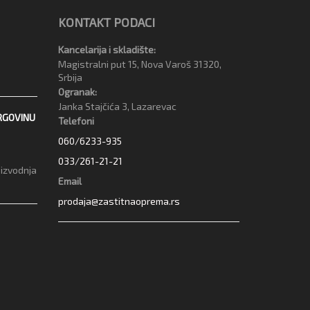
KONTAKT PODACI
Kancelarija i skladište:
Magistralni put 15, Nova Varoš 31320,
Srbija
Ogranak:
Janka Stajčića 3, Lazarevac
RGOVINU
Telefoni
060/6233-935
033/261-21-21
oizvodnja
Email
prodaja@zastitnaoprema.rs