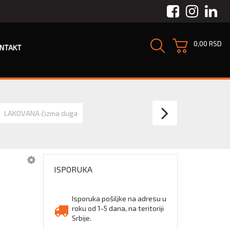
Facebook
Instagra
Link
0,00 RSD
NTAKT
DUNL
LAKOVANA čizma duga
DEE
ZELEN
ISPORUKA
kratke
radne
Isporuka pošiljke na adresu u
roku od 1-5 dana, na teritoriji
Srbije.
čizme