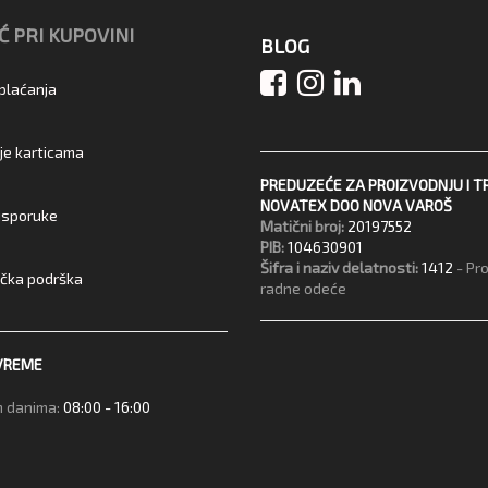
 PRI KUPOVINI
BLOG
 plaćanja
je karticama
PREDUZEĆE ZA PROIZVODNJU I T
NOVATEX DOO NOVA VAROŠ
 isporuke
Matični broj:
20197552
PIB:
104630901
Šifra i naziv delatnosti:
1412
- Pr
ička podrška
radne odeće
VREME
 danima:
08:00 - 16:00