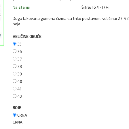
Na stanju
Šifra:
1671-1774
Duga lakovana gumena čizma sa triko postavom, veličina: 27-42
boje,
VELIČINE OBUĆE
35
36
37
38
39
40
41
42
BOJE
CRNA
CRNA