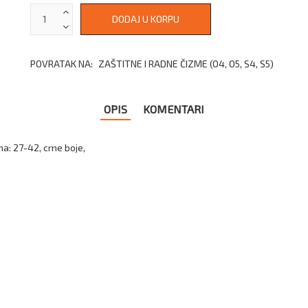
POVRATAK NA:
ZAŠTITNE I RADNE ČIZME (O4, O5, S4, S5)
OPIS
KOMENTARI
a: 27-42, crne boje,