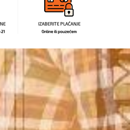
INE
IZABERITE PLAĆANJE
-21
Online ili pouzećem