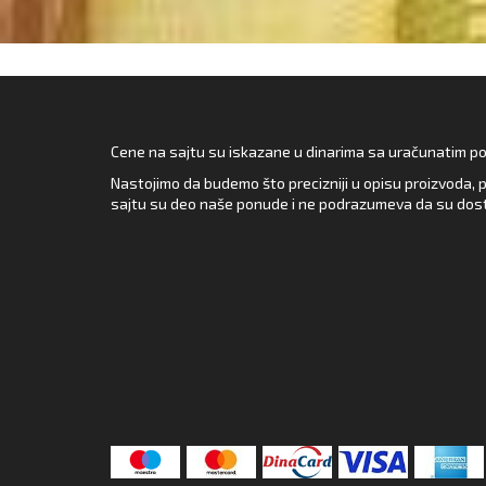
Cene na sajtu su iskazane u dinarima sa uračunatim pore
Nastojimo da budemo što precizniji u opisu proizvoda, p
sajtu su deo naše ponude i ne podrazumeva da su dost