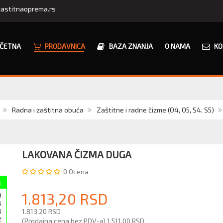
astitnaoprema.rs
ČETNA
PRODAVNICA
BAZA ZNANJA
O NAMA
KO
Radna i zaštitna obuća
Zaštitne i radne čizme (O4, O5, S4, S5)
LAKOVANA ČIZMA DUGA
0
Ocena
1.813,20 RSD
1.813,20 RSD
(Prodajna cena bez PDV-a)
1.511,00 RSD