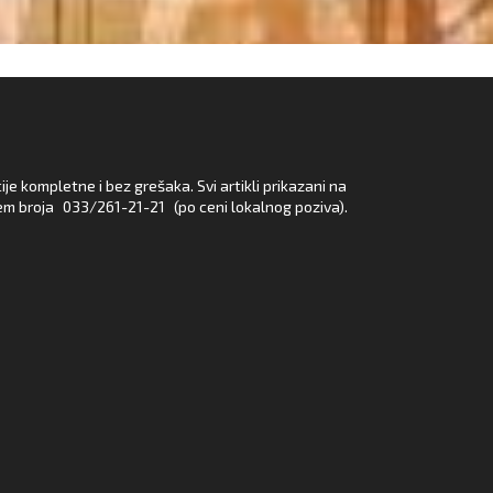
e kompletne i bez grešaka. Svi artikli prikazani na
em broja
033/261-21-21
(po ceni lokalnog poziva).