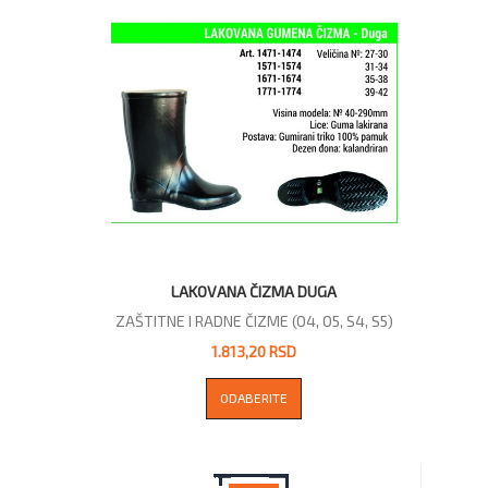
LAKOVANA ČIZMA DUGA
ZAŠTITNE I RADNE ČIZME (O4, O5, S4, S5)
1.813,20 RSD
ODABERITE