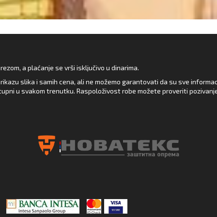
zom, a plaćanje se vrši isključivo u dinarima.
rikazu slika i samih cena, ali ne možemo garantovati da su sve informacij
upni u svakom trenutku. Raspoloživost robe možete proveriti pozivanj