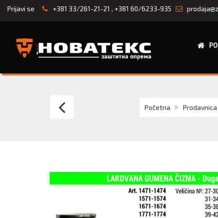
Prijavi se
+381 33/261-21-21
,
+381 60/6233-935
prodaja@z
PO
SAMSUN
Početna
Prodavnica
ARISON
gumene
radne
čizme