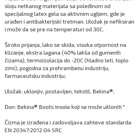
sloju netkanog materijala sa poleđinom od
specijalnog latex gela sa aktivnim ugljem, gde je
urađen i antibakterijski tretman. Uložak je nefiksiran
i može da se pre na temperaturi od 30C.
Široko prijanja, lako se skida, visoka otpornost na
klizanje, ekstra lagana (40% lakša od gumenih
čizama), termoizolacija do -20C (hladno leti, toplo
zimi), pogodna za prehrambenu industriju,
farmaceutsku industriju;
Uložak: uklonjiv, postavljen, tekstil, Bekina®;
Đon: Bekina® Boots Insole koji se može ukloniti "
Čizma je izrađena i zadovoljava zahteve standarda
EN 20347:2012 O4 SRC