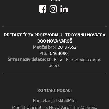
PREDUZEĆE ZA PROIZVODNJU I TRGOVINU NOVATEX
DOO NOVA VAROŠ
Matični broj:
20197552
PIB:
104630901
Šifra i naziv delatnosti:
1412
- Proizvodnja radne
odeće
KONTAKT PODACI
Kancelarija i skladište:
Magistralni put 15, Nova Varoš 31320, Srbija