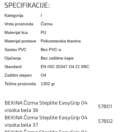
SPECIFIKACIJE:
Kategorija
I
Vrsta proizvoda
Čizma
Materijal lica
PU
Materijal postave
Poliuretanska tkanina
Sastav PVC
Bez PVC-a
Ojačanja
Bez zaštitne kape
Standard
EN ISO 20347 O4 CI SRC
Zaštitni stepen
O4
Težina proizvoda
1302 gr
BEKINA Čizma Steplite EasyGrip 04
57801
visoka bela 36
BEKINA Čizma Steplite EasyGrip 04
57802
visoka bela 37
BEKINA Čizma Steplite EasyGrip 04