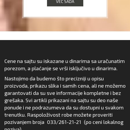
VEĆ SADA
Cene na sajtu su iskazane u dinarima sa uračunatim
porezom, a plaćanje se vrši isključivo u dinarima.
Nastojimo da budemo što precizniji u opisu
proizvoda, prikazu slika i samih cena, ali ne možemo
garantovati da su sve informacije kompletne i bez
grešaka. Svi artikli prikazani na sajtu su deo naše
ponude i ne podrazumeva da su dostupni u svakom
trenutku. Raspoloživost robe možete proveriti
pozivanjem broja
033/261-21-21
(po ceni lokalnog
poziva).