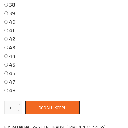
38
39
40
41
42
43
44
45
46
47
48
POVRATAK NA:
ZAŠTITNE I RADNE ČIZME (O4, O5, S4, S5)