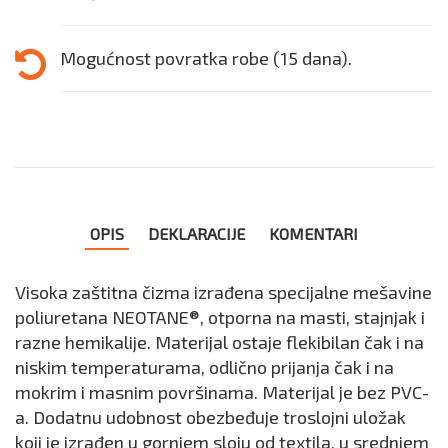
Mogućnost povratka robe (15 dana).
OPIS
DEKLARACIJE
KOMENTARI
Visoka zaštitna čizma izrađena specijalne mešavine
poliuretana NEOTANE®, otporna na masti, stajnjak i
razne hemikalije. Materijal ostaje flekibilan čak i na
niskim temperaturama, odlično prijanja čak i na
mokrim i masnim površinama. Materijal je bez PVC-
a. Dodatnu udobnost obezbeđuje troslojni uložak
koji je izrađen u gornjem sloju od textila, u srednjem