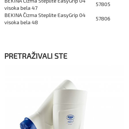
BEKINA Čizma Steplite EasyGrip 04
57805
visoka bela 47
BEKINA Čizma Steplite EasyGrip 04
57806
visoka bela 48
PRETRAŽIVALI STE