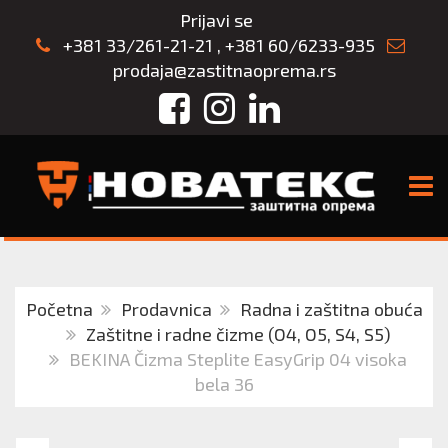
Prijavi se
+381 33/261-21-21
,
+381 60/6233-935
prodaja@zastitnaoprema.rs
Facebook
Instagram
LinkedIn
TOGG
Početna
Prodavnica
Radna i zaštitna obuća
Zaštitne i radne čizme (O4, O5, S4, S5)
BEKINA Čizma Steplite EasyGrip 04 visoka
bela 36