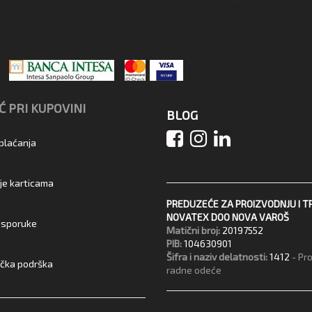
 PRI KUPOVINI
BLOG
 plaćanja
je karticama
PREDUZEĆE ZA PROIZVODNJU I T
NOVATEX DOO NOVA VAROŠ
 isporuke
Matični broj:
20197552
PIB:
104630901
Šifra i naziv delatnosti:
1412
- Pr
ička podrška
radne odeće