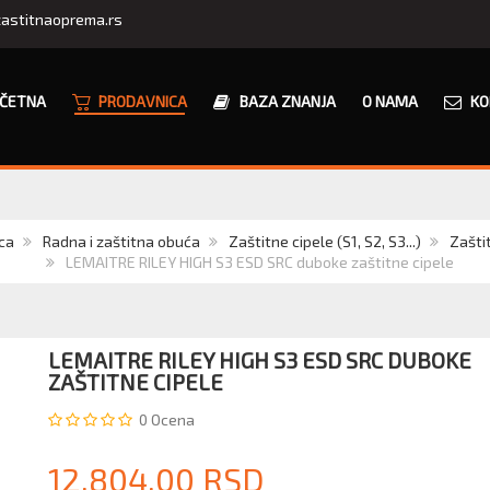
astitnaoprema.rs
ČETNA
PRODAVNICA
BAZA ZNANJA
O NAMA
KO
ca
Radna i zaštitna obuća
Zaštitne cipele (S1, S2, S3...)
Zašti
LEMAITRE RILEY HIGH S3 ESD SRC duboke zaštitne cipele
LEMAITRE RILEY HIGH S3 ESD SRC DUBOKE
ZAŠTITNE CIPELE
0
Ocena
12.804,00 RSD