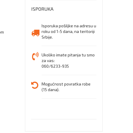
CI
ISPORUKA
SRC
dubok
Isporuka pošiljke na adresu u
roku od 1-5 dana, na teritoriji
om
zaštit
Srbije.
cipele
Ukoliko imate pitanja tu smo
za vas:
060/6233-935
Mogućnost povratka robe
(15 dana).