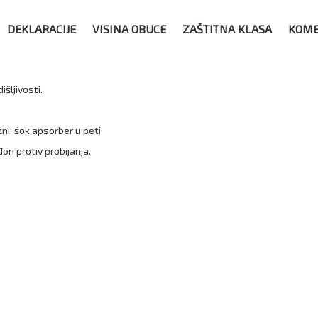
DEKLARACIJE
VISINA OBUCE
ZAŠTITNA KLASA
KOME
šljivosti.
ni, šok apsorber u peti
n protiv probijanja.