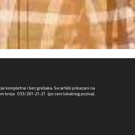
e kompletne i bez grešaka. Svi artikli prikazani na
em broja
033/261-21-21
(po ceni lokalnog poziva).