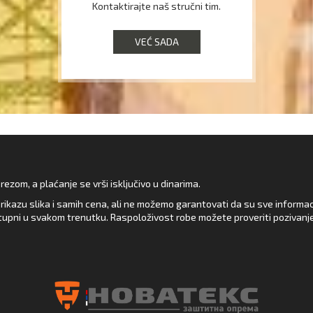
Kontaktirajte naš stručni tim.
VEĆ SADA
zom, a plaćanje se vrši isključivo u dinarima.
rikazu slika i samih cena, ali ne možemo garantovati da su sve informacij
upni u svakom trenutku. Raspoloživost robe možete proveriti pozivanj