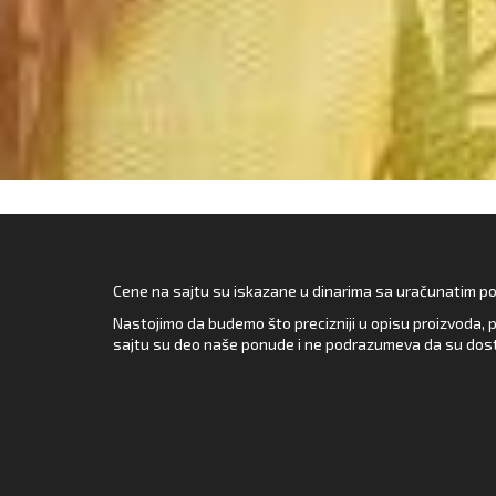
Cene na sajtu su iskazane u dinarima sa uračunatim pore
Nastojimo da budemo što precizniji u opisu proizvoda, p
sajtu su deo naše ponude i ne podrazumeva da su dost