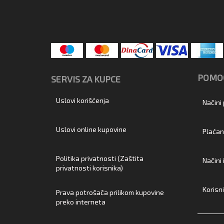
POMOĆ
SERVIS ZA KUPCE
Uslovi korišćenja
Načini
Uslovi online kupovine
Plaćan
Politika privatnosti (Zaštita
Načini
privatnosti korisnika)
Korisn
Prava potrošača prilikom kupovine
preko interneta