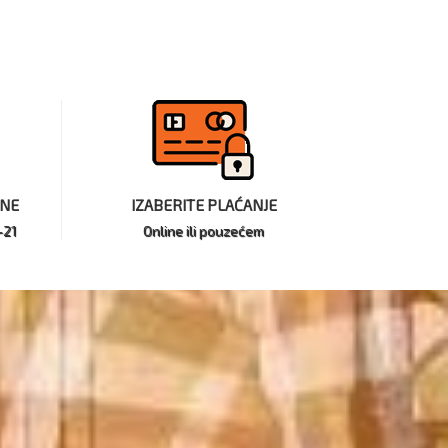
INE
IZABERITE PLAĆANJE
-21
Online ili pouzećem