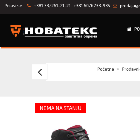
Prijavi se
+381 33/261-21-21
,
+381 60/6233-935
prodaja@z
PO
Aboutblu
Početna
Prodavni
Falcon
Mid
NEMA NA STANJU
S3
SRC