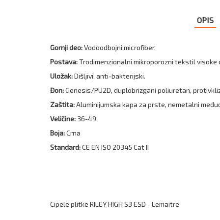
OPIS
Gornji deo:
Vodoodbojni microfiber.
Postava:
Trodimenzionalni mikroporozni tekstil visoke di
Uložak:
Dišljivi, anti-bakterijski.
Đon:
Genesis/PU2D, duplobrizgani poliuretan, protivkliz
Zaštita:
Aluminijumska kapa za prste, nemetalni međuđo
Veličine:
36-49
Boja:
Crna
Standard:
CE EN ISO 20345 Cat II
Cipele plitke RILEY HIGH S3 ESD - Lemaitre