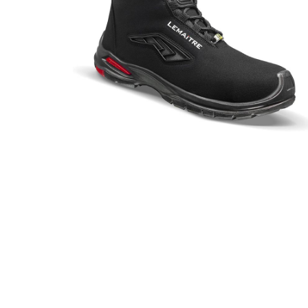
ESD
poluduboke
zaštitne
cipele