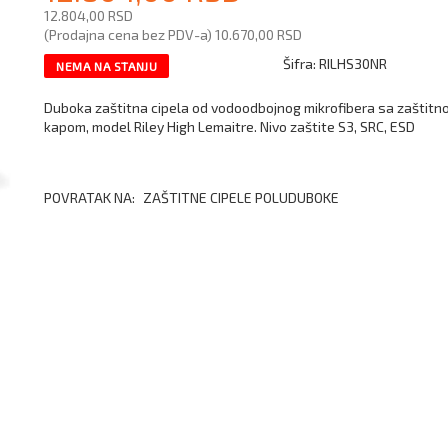
12.804,00 RSD
(Prodajna cena bez PDV-a)
10.670,00 RSD
Šifra:
RILHS30NR
NEMA NA STANJU
Duboka zaštitna cipela od vodoodbojnog mikrofibera sa zaštitn
kapom, model Riley High Lemaitre. Nivo zaštite S3, SRC, ESD
POVRATAK NA:
ZAŠTITNE CIPELE POLUDUBOKE