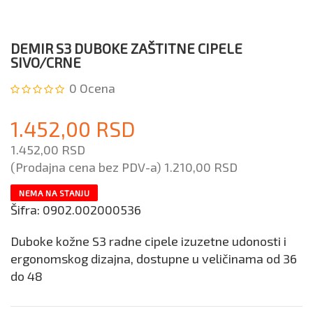
DEMIR S3 DUBOKE ZAŠTITNE CIPELE
SIVO/CRNE
0
Ocena
1.452,00 RSD
1.452,00 RSD
(Prodajna cena bez PDV-a)
1.210,00 RSD
NEMA NA STANJU
Šifra:
0902.002000536
Duboke kožne S3 radne cipele izuzetne udonosti i
ergonomskog dizajna, dostupne u veličinama od 36
do 48