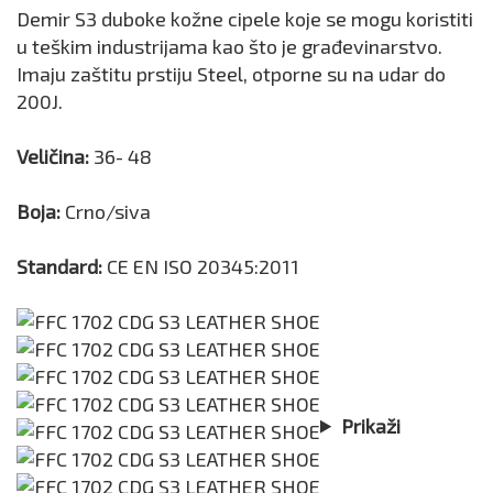
Demir S3 duboke kožne cipele koje se mogu koristiti
u teškim industrijama kao što je građevinarstvo.
Imaju zaštitu prstiju Steel, otporne su na udar do
200J.
Veličina:
36- 48
Boja:
Crno/siva
Standard:
CE EN ISO 20345:2011
Prikaži