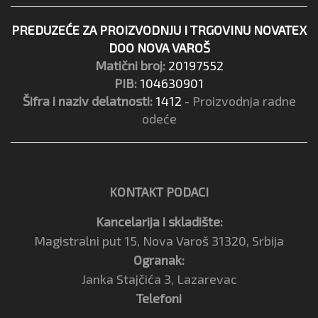
PREDUZEĆE ZA PROIZVODNJU I TRGOVINU NOVATEX
DOO NOVA VAROŠ
Matični broj:
20197552
PIB:
104630901
Šifra i naziv delatnosti:
1412
- Proizvodnja radne
odeće
KONTAKT PODACI
Kancelarija i skladište:
Magistralni put 15, Nova Varoš 31320, Srbija
Ogranak:
Janka Stajčića 3, Lazarevac
Telefoni