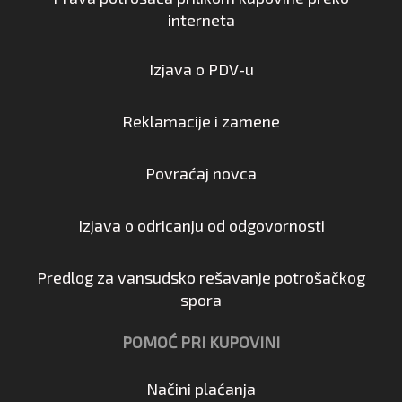
interneta
Izjava o PDV-u
Reklamacije i zamene
Povraćaj novca
Izjava o odricanju od odgovornosti
Predlog za vansudsko rešavanje potrošačkog
spora
POMOĆ PRI KUPOVINI
Načini plaćanja