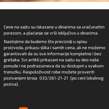
Cene na sajtu su iskazane u dinarima sa uračunatim
porezom, a plaćanje se vrši isključivo u dinarima.
Nastojimo da budemo što precizniji u opisu
proizvoda, prikazu slika i samih cena, ali ne možemo
garantovati da su sve informacije kompletne i bez
grešaka. Svi artikli prikazani na sajtu su deo naše
ponude i ne podrazumeva da su dostupni u svakom
trenutku. Raspoloživost robe možete proveriti
pozivanjem broja
033/261-21-21
(po ceni lokalnog
poziva).