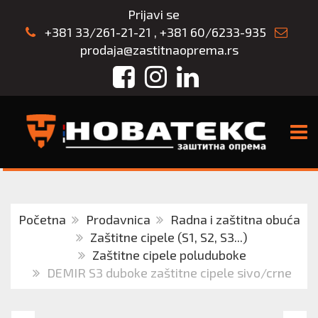
Prijavi se
+381 33/261-21-21
,
+381 60/6233-935
prodaja@zastitnaoprema.rs
Facebook
Instagram
LinkedIn
TOGG
Početna
Prodavnica
Radna i zaštitna obuća
Zaštitne cipele (S1, S2, S3...)
Zaštitne cipele poluduboke
DEMIR S3 duboke zaštitne cipele sivo/crne