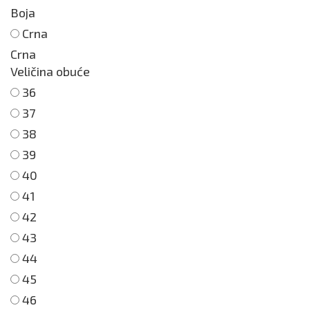
Boja
Crna
Crna
Veličina obuće
36
37
38
39
40
41
42
43
44
45
46