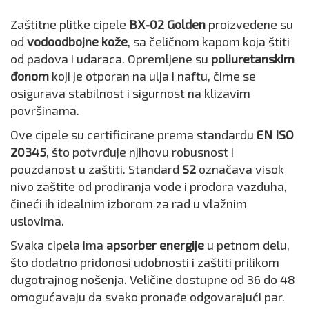
Zaštitne plitke cipele
BX-02 Golden
proizvedene su
od
vodoodbojne kože
, sa čeličnom kapom koja štiti
od padova i udaraca. Opremljene su
poliuretanskim
đonom
koji je otporan na ulja i naftu, čime se
osigurava stabilnost i sigurnost na klizavim
površinama.
Ove cipele su certificirane prema standardu
EN ISO
20345
, što potvrđuje njihovu robusnost i
pouzdanost u zaštiti. Standard
S2
označava visok
nivo zaštite od prodiranja vode i prodora vazduha,
čineći ih idealnim izborom za rad u vlažnim
uslovima.
Svaka cipela ima
apsorber energije
u petnom delu,
što dodatno pridonosi udobnosti i zaštiti prilikom
dugotrajnog nošenja. Veličine dostupne od 36 do 48
omogućavaju da svako pronađe odgovarajući par.