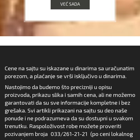
VEĆ SADA
Cene na sajtu su iskazane u dinarima sa uračunatim
porezom, a plaćanje se vrši isključivo u dinarima.
Nastojimo da budemo što precizniji u opisu
proizvoda, prikazu slika i samih cena, ali ne možemo
garantovati da su sve informacije kompletne i bez
grešaka. Svi artikli prikazani na sajtu su deo naše
ponude i ne podrazumeva da su dostupni u svakom
trenutku. Raspoloživost robe možete proveriti
pozivanjem broja
033/261-21-21
(po ceni lokalnog