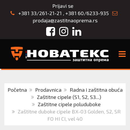
Prijavi se
+381 33/261-21-21
,
+381 60/6233-935
prodaja@zastitnaoprema.rs
Facebook
Instagram
LinkedIn
TOGG
Početna
Prodavnica
Radna i zaštitna obuća
Zaštitne cipele (S1, S2, S3...)
Zaštitne cipele poluduboke
Zaštitne duboke cipele BX-03 Golden, S2, SR
FO HI CI, vel 40