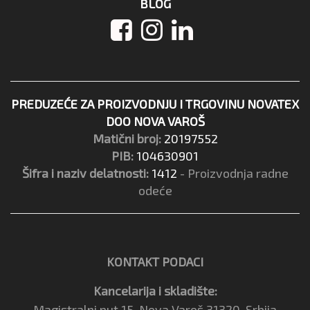
BLOG
PREDUZEĆE ZA PROIZVODNJU I TRGOVINU NOVATEX
DOO NOVA VAROŠ
Matični broj:
20197552
PIB:
104630901
Šifra i naziv delatnosti:
1412
- Proizvodnja radne
odeće
KONTAKT PODACI
Kancelarija i skladište:
Magistralni put 15, Nova Varoš 31320, Srbija