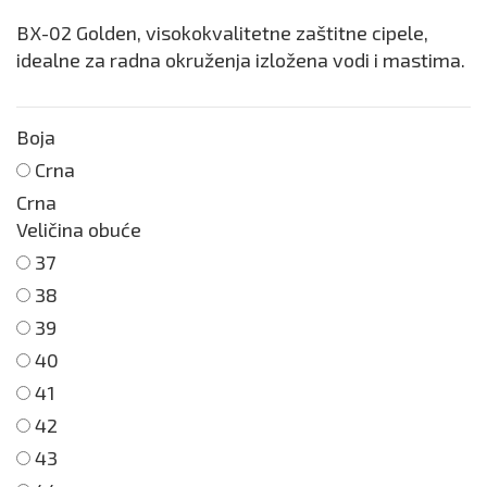
BX-02 Golden, visokokvalitetne zaštitne cipele,
idealne za radna okruženja izložena vodi i mastima.
Boja
Crna
Crna
Veličina obuće
37
38
39
40
41
42
43