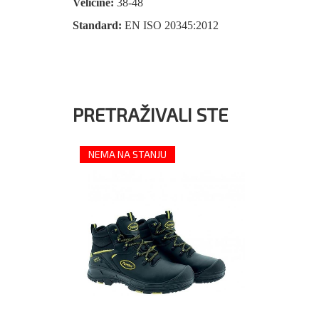
Veličine:
38‐48
Standard:
EN ISO 20345:2012
PRETRAŽIVALI STE
NEMA NA STANJU