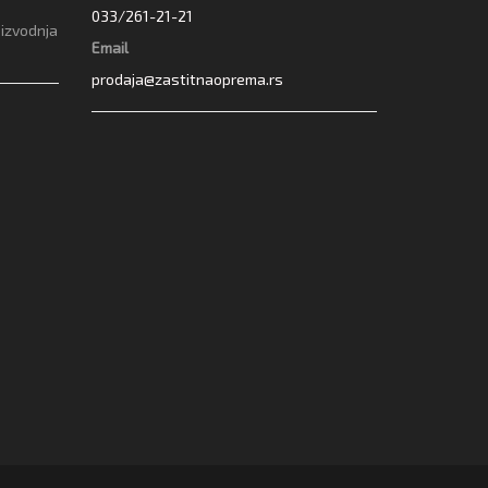
033/261-21-21
oizvodnja
Email
prodaja@zastitnaoprema.rs