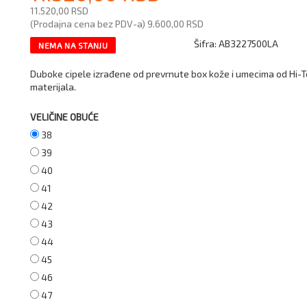
11.520,00 RSD
(Prodajna cena bez PDV-a)
9.600,00 RSD
Šifra:
AB3227500LA
NEMA NA STANJU
Duboke cipele izrađene od prevrnute box kože i umecima od Hi-
materijala.
VELIČINE OBUĆE
38
39
40
41
42
43
44
45
46
47