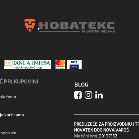
 PRI KUPOVINI
BLOG
 plaćanja
je karticama
PREDUZEĆE ZA PROIZVODNJU I T
NOVATEX DOO NOVA VAROŠ
 isporuke
Matični broj:
20197552