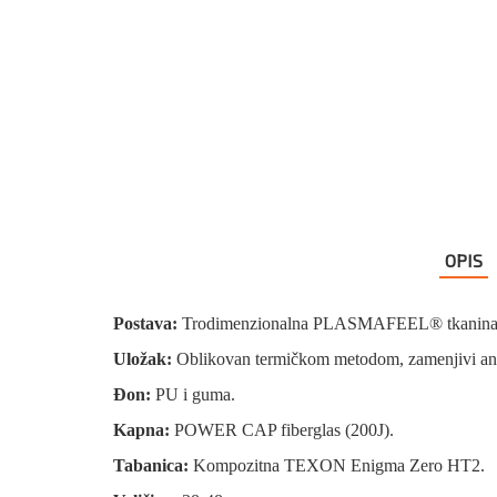
OPIS
Postava:
Trodimenzionalna PLASMAFEEL® tkanina koja 
Uložak:
Oblikovan termičkom metodom, zamenjivi ant
Đon:
PU i guma.
Kapna:
POWER CAP fiberglas (200J).
Tabanica:
Kompozitna
TEXON Enigma Zero HT2.