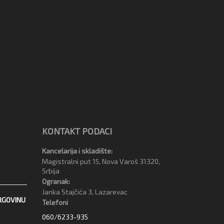
KONTAKT PODACI
Kancelarija i skladište:
Magistralni put 15, Nova Varoš 31320,
Srbija
Ogranak:
Janka Stajčića 3, Lazarevac
RGOVINU
Telefoni
060/6233-935