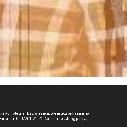
e kompletne i bez grešaka. Svi artikli prikazani na
em broja
033/261-21-21
(po ceni lokalnog poziva).