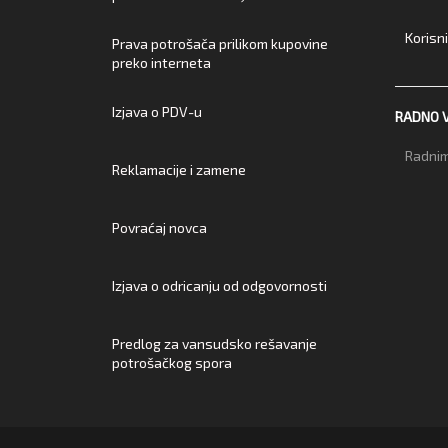
Korisn
Prava potrošača prilikom kupovine
preko interneta
Izjava o PDV-u
RADNO 
Radnim
Reklamacije i zamene
Povraćaj novca
Izjava o odricanju od odgovornosti
Predlog za vansudsko rešavanje
potrošačkog spora