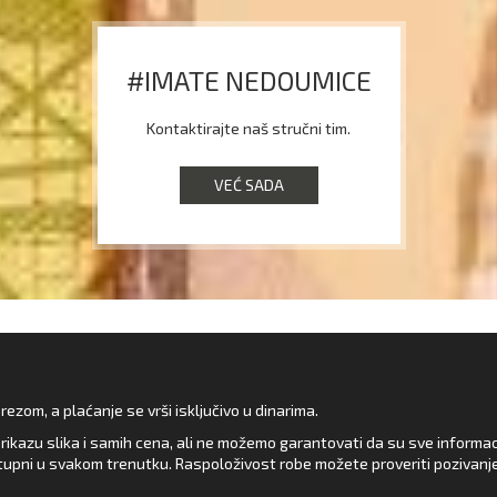
#IMATE NEDOUMICE
Kontaktirajte naš stručni tim.
VEĆ SADA
zom, a plaćanje se vrši isključivo u dinarima.
rikazu slika i samih cena, ali ne možemo garantovati da su sve informacij
upni u svakom trenutku. Raspoloživost robe možete proveriti pozivanj