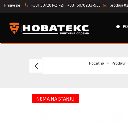
Prijavi se
+381 33/261-21-21
,
+381 60/6233-935
prodaja@z
PO
BASE
Početna
Prodavni
I-
ROBOX
NEMA NA STANJU
S3
SRC