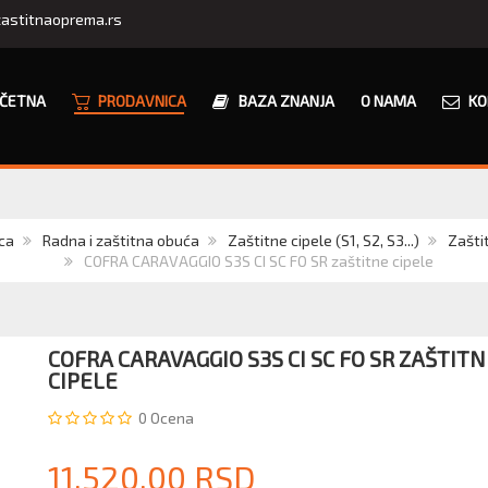
astitnaoprema.rs
ČETNA
PRODAVNICA
BAZA ZNANJA
O NAMA
KO
ca
Radna i zaštitna obuća
Zaštitne cipele (S1, S2, S3...)
Zašti
COFRA CARAVAGGIO S3S CI SC FO SR zaštitne cipele
COFRA CARAVAGGIO S3S CI SC FO SR ZAŠTITN
CIPELE
0
Ocena
11.520,00 RSD