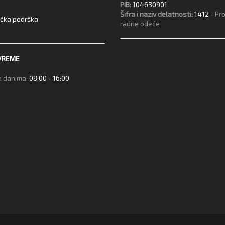
PIB:
104630901
Šifra i naziv delatnosti:
1412
- Pr
ička podrška
radne odeće
VREME
 danima:
08:00 - 16:00