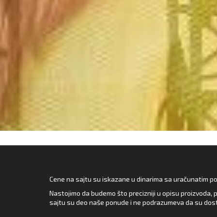
Cene na sajtu su iskazane u dinarima sa uračunatim pore
Nastojimo da budemo što precizniji u opisu proizvoda, p
sajtu su deo naše ponude i ne podrazumeva da su dost