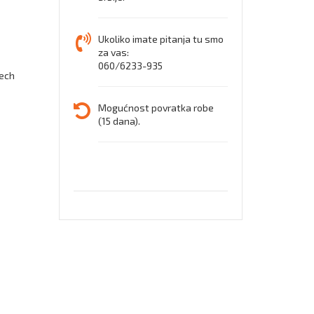
dubok
zaštit
Ukoliko imate pitanja tu smo
za vas:
cipele
060/6233-935
Tech
Mogućnost povratka robe
(15 dana).