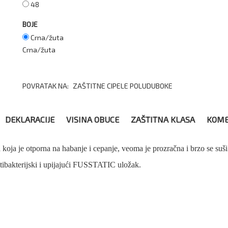
48
BOJE
Crna/žuta
Crna/žuta
POVRATAK NA:
ZAŠTITNE CIPELE POLUDUBOKE
DEKLARACIJE
VISINA OBUCE
ZAŠTITNA KLASA
KOME
je otporna na habanje i cepanje, veoma je prozračna i brzo se suši
ibakterijski i upijajući FUSSTATIC uložak.