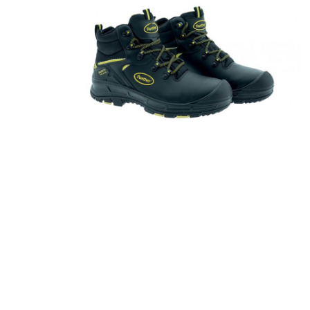
ESD
duboke
zaštitne
cipele