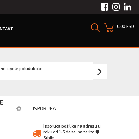
Facebook
Instagra
Link
0,00 RSD
NTAKT
PAND
tne cipele poluduboke
ARDEA
49002
E
S3
ISPORUKA
SRC
Isporuka pošiljke na adresu u
roku od 1-5 dana, na teritoriji
Srbije.