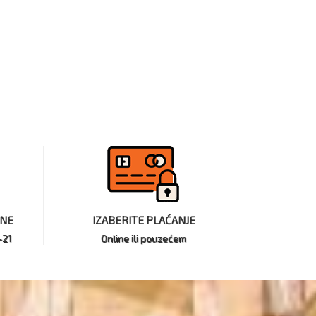
INE
IZABERITE PLAĆANJE
-21
Online ili pouzećem