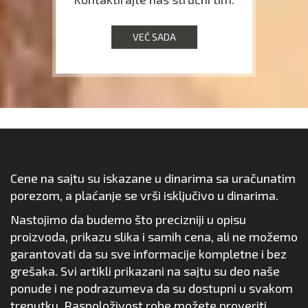
VEĆ SADA
Cene na sajtu su iskazane u dinarima sa uračunatim
porezom, a plaćanje se vrši isključivo u dinarima.
Nastojimo da budemo što precizniji u opisu
proizvoda, prikazu slika i samih cena, ali ne možemo
garantovati da su sve informacije kompletne i bez
grešaka. Svi artikli prikazani na sajtu su deo naše
ponude i ne podrazumeva da su dostupni u svakom
trenutku. Raspoloživost robe možete proveriti