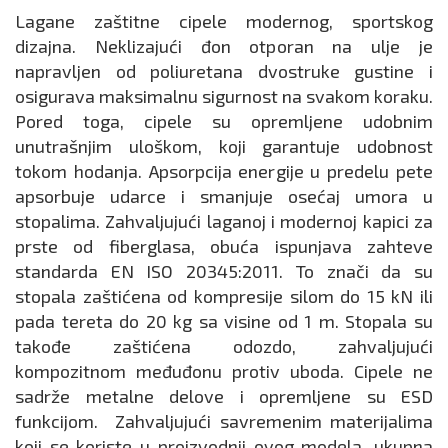
Lagane zaštitne cipele modernog, sportskog
dizajna. Neklizajući đon otporan na ulje je
napravljen od poliuretana dvostruke gustine i
osigurava maksimalnu sigurnost na svakom koraku.
Pored toga, cipele su opremljene udobnim
unutrašnjim uloškom, koji garantuje udobnost
tokom hodanja. Apsorpcija energije u predelu pete
apsorbuje udarce i smanjuje osećaj umora u
stopalima. Zahvaljujući laganoj i modernoj kapici za
prste od fiberglasa, obuća ispunjava zahteve
standarda EN ISO 20345:2011. To znači da su
stopala zaštićena od kompresije silom do 15 kN ili
pada tereta do 20 kg sa visine od 1 m. Stopala su
takođe zaštićena odozdo, zahvaljujući
kompozitnom međuđonu protiv uboda. Cipele ne
sadrže metalne delove i opremljene su ESD
funkcijom. Zahvaljujući savremenim materijalima
koji se koriste u proizvodnji ovog modela, ukupna