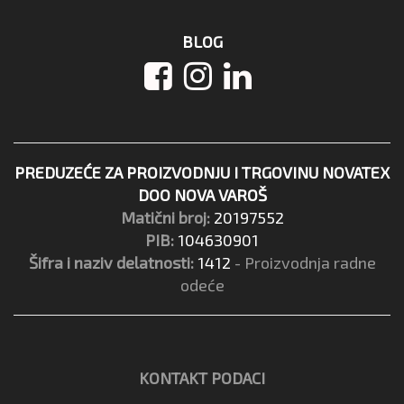
BLOG
PREDUZEĆE ZA PROIZVODNJU I TRGOVINU NOVATEX
DOO NOVA VAROŠ
Matični broj:
20197552
PIB:
104630901
Šifra i naziv delatnosti:
1412
- Proizvodnja radne
odeće
KONTAKT PODACI