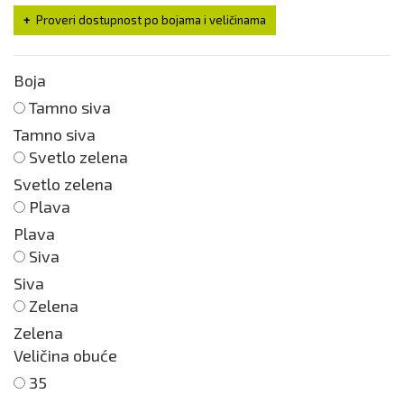
Proveri dostupnost po bojama i veličinama
Boja
Tamno siva
Tamno siva
Svetlo zelena
Svetlo zelena
Plava
Plava
Siva
Siva
Zelena
Zelena
Veličina obuće
35