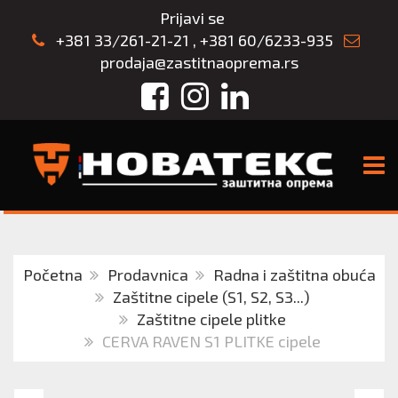
Prijavi se
+381 33/261-21-21
,
+381 60/6233-935
prodaja@zastitnaoprema.rs
Facebook
Instagram
LinkedIn
TOGG
Početna
Prodavnica
Radna i zaštitna obuća
Zaštitne cipele (S1, S2, S3...)
Zaštitne cipele plitke
CERVA RAVEN S1 PLITKE cipele