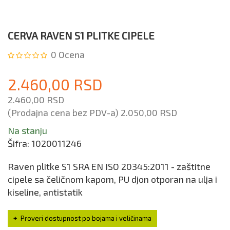
CERVA RAVEN S1 PLITKE CIPELE
0
Ocena
2.460,00 RSD
2.460,00 RSD
(Prodajna cena bez PDV-a)
2.050,00 RSD
Na stanju
Šifra:
1020011246
Raven plitke S1 SRA EN ISO 20345:2011 - zaštitne
cipele sa čeličnom kapom, PU djon otporan na ulja i
kiseline, antistatik
Proveri dostupnost po bojama i veličinama