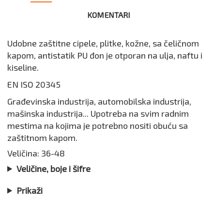
KOMENTARI
Udobne zaštitne cipele, plitke, kožne, sa čeličnom
kapom, antistatik PU đon je otporan na ulja, naftu i
kiseline.
EN ISO 20345
Građevinska industrija, automobilska industrija,
mašinska industrija... Upotreba na svim radnim
mestima na kojima je potrebno nositi obuću sa
zaštitnom kapom.
Veličina: 36-48
Veličine, boje i šifre
Prikaži