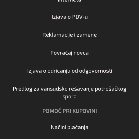
Izjava o PDV-u
Reklamacije i zamene
Povraćaj novca
Izjava o odricanju od odgovornosti
Predlog za vansudsko rešavanje potrošačkog
spora
POMOĆ PRI KUPOVINI
Načini plaćanja