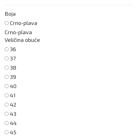
Boja
Crno-plava
Crno-plava
Veličina obuće
36
37
38
39
40
41
42
43
44
45