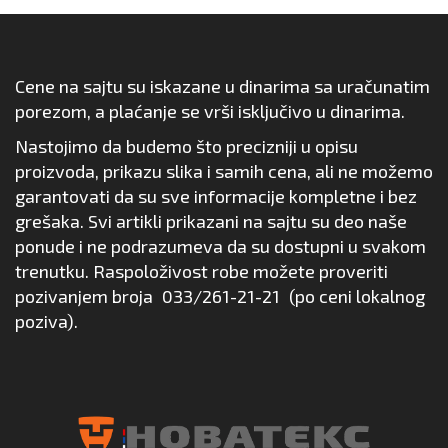
Cene na sajtu su iskazane u dinarima sa uračunatim
porezom, a plaćanje se vrši isključivo u dinarima.
Nastojimo da budemo što precizniji u opisu
proizvoda, prikazu slika i samih cena, ali ne možemo
garantovati da su sve informacije kompletne i bez
grešaka. Svi artikli prikazani na sajtu su deo naše
ponude i ne podrazumeva da su dostupni u svakom
trenutku. Raspoloživost robe možete proveriti
pozivanjem broja
033/261-21-21
(po ceni lokalnog
poziva).