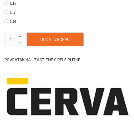
46
47
48
POVRATAK NA:
ZAŠTITNE CIPELE PLITKE