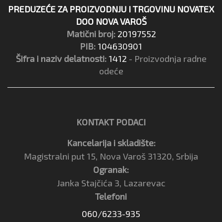
PREDUZEĆE ZA PROIZVODNJU I TRGOVINU NOVATEX
DOO NOVA VAROŠ
Matični broj:
20197552
PIB:
104630901
Šifra i naziv delatnosti:
1412
- Proizvodnja radne
odeće
KONTAKT PODACI
Kancelarija i skladište:
Magistralni put 15, Nova Varoš 31320, Srbija
Ogranak:
Janka Stajčića 3, Lazarevac
Telefoni
060/6233-935