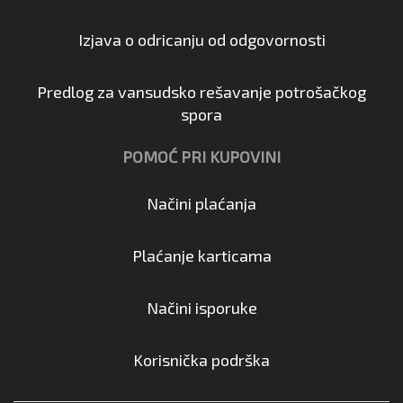
Izjava o odricanju od odgovornosti
Predlog za vansudsko rešavanje potrošačkog
spora
POMOĆ PRI KUPOVINI
Načini plaćanja
Plaćanje karticama
Načini isporuke
Korisnička podrška