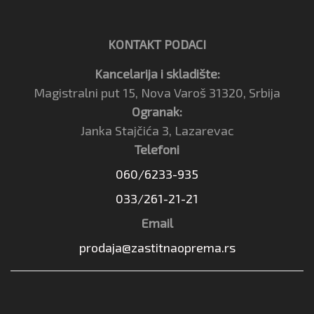
KONTAKT PODACI
Kancelarija i skladište:
Magistralni put 15, Nova Varoš 31320, Srbija
Ogranak:
Janka Stajčića 3, Lazarevac
Telefoni
060/6233-935
033/261-21-21
Email
prodaja@zastitnaoprema.rs