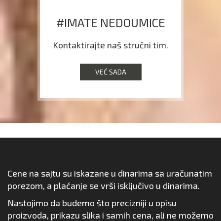
#IMATE NEDOUMICE
Kontaktirajte naš stručni tim.
VEĆ SADA
Cene na sajtu su iskazane u dinarima sa uračunatim
porezom, a plaćanje se vrši isključivo u dinarima.
Nastojimo da budemo što precizniji u opisu
proizvoda, prikazu slika i samih cena, ali ne možemo