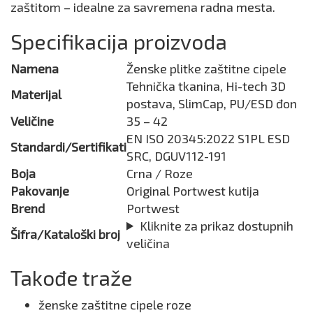
zaštitom – idealne za savremena radna mesta.
Specifikacija proizvoda
Namena
Ženske plitke zaštitne cipele
Tehnička tkanina, Hi-tech 3D
Materijal
postava, SlimCap, PU/ESD đon
Veličine
35 – 42
EN ISO 20345:2022 S1PL ESD
Standardi/Sertifikati
SRC, DGUV112-191
Boja
Crna / Roze
Pakovanje
Original Portwest kutija
Brend
Portwest
Kliknite za prikaz dostupnih
Šifra/Kataloški broj
veličina
Takođe traže
ženske zaštitne cipele roze