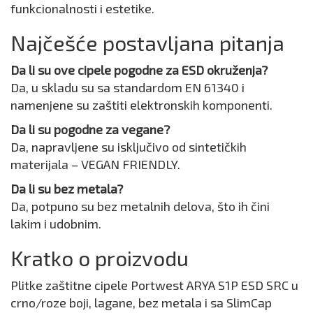
funkcionalnosti i estetike.
Najčešće postavljana pitanja
Da li su ove cipele pogodne za ESD okruženja?
Da, u skladu su sa standardom EN 61340 i
namenjene su zaštiti elektronskih komponenti.
Da li su pogodne za vegane?
Da, napravljene su isključivo od sintetičkih
materijala – VEGAN FRIENDLY.
Da li su bez metala?
Da, potpuno su bez metalnih delova, što ih čini
lakim i udobnim.
Kratko o proizvodu
Plitke zaštitne cipele Portwest ARYA S1P ESD SRC u
crno/roze boji, lagane, bez metala i sa SlimCap