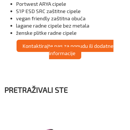
Portwest ARYA cipele
S1P ESD SRC zaštitne cipele
vegan friendly zaštitna obuća
lagane radne cipele bez metala
ženske plitke radne cipele
Kontaktirajte nas za ponudu ili dodatne
informacije
PRETRAŽIVALI STE