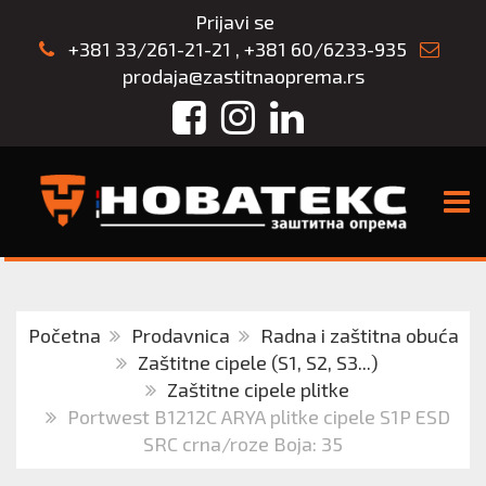
Prijavi se
+381 33/261-21-21
,
+381 60/6233-935
prodaja@zastitnaoprema.rs
Facebook
Instagram
LinkedIn
TOGG
Početna
Prodavnica
Radna i zaštitna obuća
Zaštitne cipele (S1, S2, S3...)
Zaštitne cipele plitke
Portwest B1212C ARYA plitke cipele S1P ESD
SRC crna/roze Boja: 35