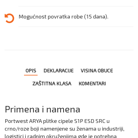
Mogućnost povratka robe (15 dana).
OPIS
DEKLARACIJE
VISINA OBUCE
ZAŠTITNA KLASA
KOMENTARI
Primena i namena
Portwest ARYA plitke cipele S1P ESD SRC u
crno/roze boji namenjene su ženama u industriji,
logistici i radnim okruženjima gde je potrebna