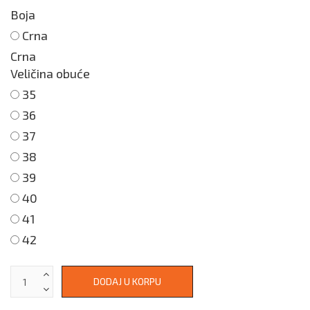
Boja
Crna
Crna
Veličina obuće
35
36
37
38
39
40
41
42