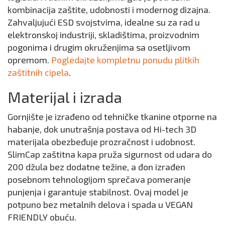
kombinacija zaštite, udobnosti i modernog dizajna.
Zahvaljujući ESD svojstvima, idealne su za rad u
elektronskoj industriji, skladištima, proizvodnim
pogonima i drugim okruženjima sa osetljivom
opremom.
Pogledajte kompletnu ponudu plitkih
zaštitnih cipela
.
Materijal i izrada
Gornjište je izrađeno od tehničke tkanine otporne na
habanje, dok unutrašnja postava od Hi-tech 3D
materijala obezbeđuje prozračnost i udobnost.
SlimCap zaštitna kapa pruža sigurnost od udara do
200 džula bez dodatne težine, a đon izrađen
posebnom tehnologijom sprečava pomeranje
punjenja i garantuje stabilnost. Ovaj model je
potpuno bez metalnih delova i spada u VEGAN
FRIENDLY obuću.