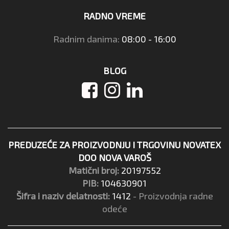
RADNO VREME
Radnim danima:
08:00 - 16:00
BLOG
PREDUZEĆE ZA PROIZVODNJU I TRGOVINU NOVATEX
DOO NOVA VAROŠ
Matični broj:
20197552
PIB:
104630901
Šifra i naziv delatnosti:
1412
- Proizvodnja radne
odeće