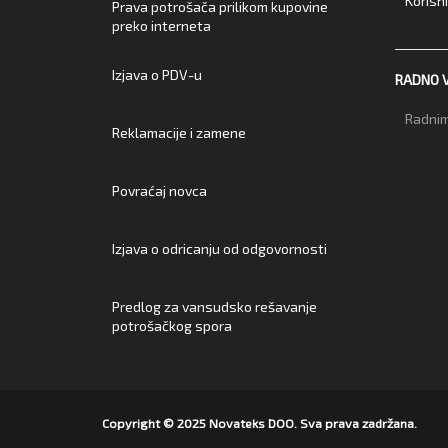
Korisn
Prava potrošača prilikom kupovine
preko interneta
Izjava o PDV-u
RADNO 
Radnim
Reklamacije i zamene
Povraćaj novca
Izjava o odricanju od odgovornosti
Predlog za vansudsko rešavanje
potrošačkog spora
Copyright © 2025 Novateks DOO. Sva prava zadržana.