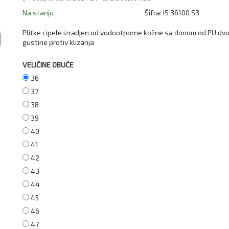
Na stanju
Šifra:
IS 36100 S3
Plitke cipele izradjen od vodootporne kožne sa đonom od PU dv
gustine protiv klizanja
VELIČINE OBUĆE
36
37
38
39
40
41
42
43
44
45
46
47