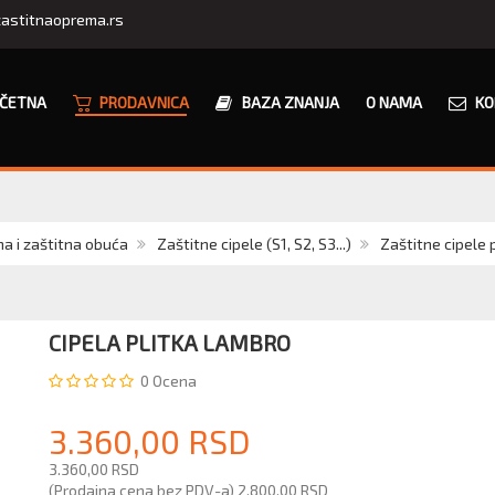
astitnaoprema.rs
ČETNA
PRODAVNICA
BAZA ZNANJA
O NAMA
KO
er
a i zaštitna obuća
Zaštitne cipele (S1, S2, S3...)
Zaštitne cipele 
CIPELA PLITKA LAMBRO
0
Ocena
3.360,00 RSD
3.360,00 RSD
(Prodajna cena bez PDV-a)
2.800,00 RSD