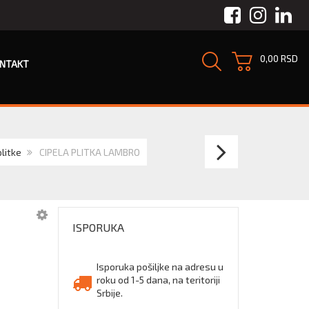
Facebook
Instagra
Link
0,00 RSD
NTAKT
CERVA
plitke
CIPELA PLITKA LAMBRO
RAVEN
XT
ISPORUKA
S1
plitke
Isporuka pošiljke na adresu u
roku od 1-5 dana, na teritoriji
Srbije.
zaštit