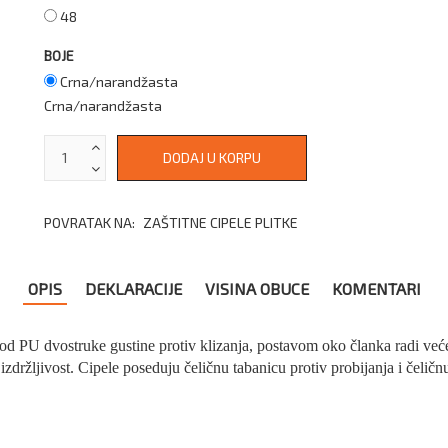
48
BOJE
Crna/narandžasta
Crna/narandžasta
POVRATAK NA:
ZAŠTITNE CIPELE PLITKE
OPIS
DEKLARACIJE
VISINA OBUCE
KOMENTARI
od PU dvostruke gustine protiv klizanja, postavom oko članka radi veće
držljivost. Cipele poseduju čeličnu tabanicu protiv probijanja i čeličn