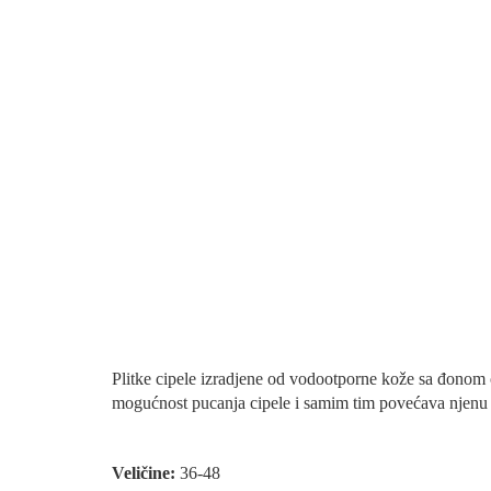
Plitke cipele izradjene od vodootporne kože sa đonom 
mogućnost pucanja cipele i samim tim povećava njenu iz
Veličine:
36-48