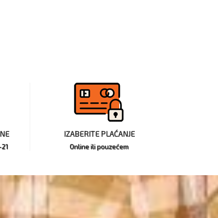
INE
IZABERITE PLAĆANJE
-21
Online ili pouzećem