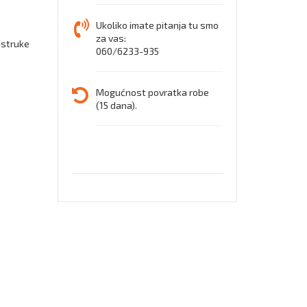
cipele
Ukoliko imate pitanja tu smo
za vas:
ostruke
060/6233-935
Mogućnost povratka robe
(15 dana).