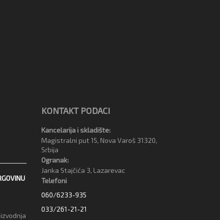
KONTAKT PODACI
Kancelarija i skladište:
Magistralni put 15, Nova Varoš 31320,
Srbija
Ogranak:
Janka Stajčića 3, Lazarevac
RGOVINU
Telefoni
060/6233-935
033/261-21-21
oizvodnja