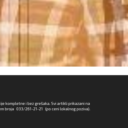
e kompletne i bez grešaka. Svi artikli prikazani na
em broja
033/261-21-21
(po ceni lokalnog poziva).