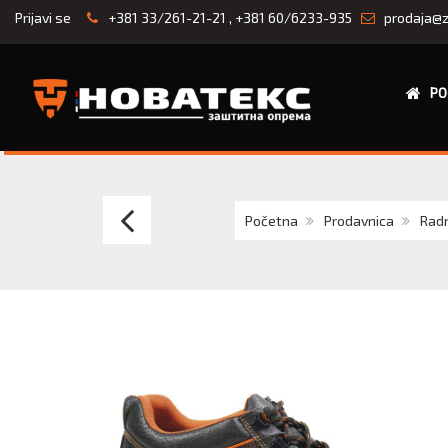
Prijavi se
+381 33/261-21-21
,
+381 60/6233-935
prodaja@z
PO
MONSUN/Spring
Početna
Prodavnica
Radn
S1P
cipela
plitka