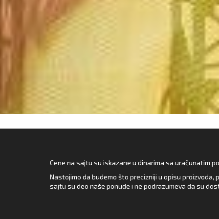
Cene na sajtu su iskazane u dinarima sa uračunatim pore
Nastojimo da budemo što precizniji u opisu proizvoda, p
sajtu su deo naše ponude i ne podrazumeva da su dost