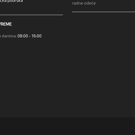
ička podrška
radne odeće
VREME
 danima:
08:00 - 16:00