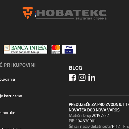
 PRI KUPOVINI
BLOG
 plaćanja
je karticama
PREDUZEĆE ZA PROIZVODNJU I T
NOVATEX DOO NOVA VAROŠ
 isporuke
Matični broj:
20197552
PIB:
104630901
Šifra i naziv delatnosti:
1412
- Pr