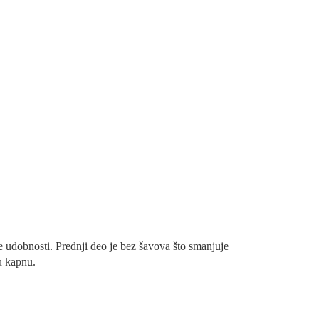
 udobnosti. Prednji deo je bez šavova što smanjuje
u kapnu.