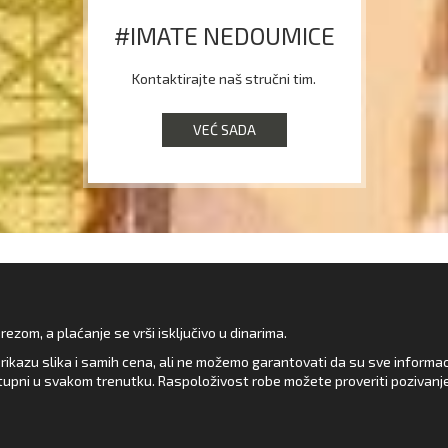
#IMATE NEDOUMICE
Kontaktirajte naš stručni tim.
VEĆ SADA
zom, a plaćanje se vrši isključivo u dinarima.
rikazu slika i samih cena, ali ne možemo garantovati da su sve informacij
upni u svakom trenutku. Raspoloživost robe možete proveriti pozivanj