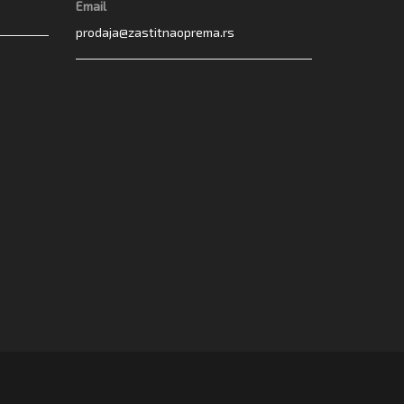
Email
prodaja@zastitnaoprema.rs