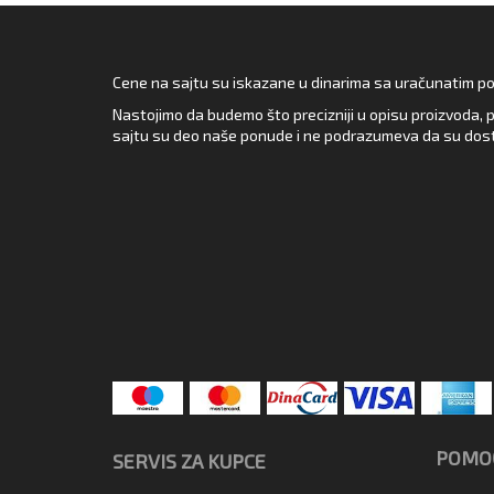
Cene na sajtu su iskazane u dinarima sa uračunatim pore
Nastojimo da budemo što precizniji u opisu proizvoda, p
sajtu su deo naše ponude i ne podrazumeva da su dost
POMOĆ
SERVIS ZA KUPCE