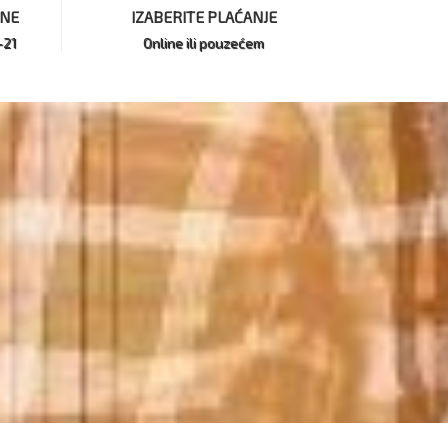
INE
IZABERITE PLAĆANJE
-21
Online ili pouzećem