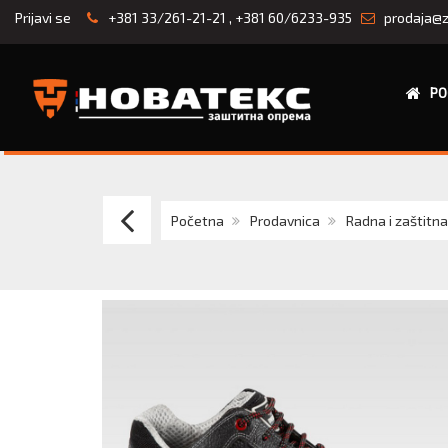
Prijavi se
+381 33/261-21-21
,
+381 60/6233-935
prodaja@z
PO
PARS
Početna
Prodavnica
Radna i zaštitn
HSC
110
S3
Cipele
zaštitne