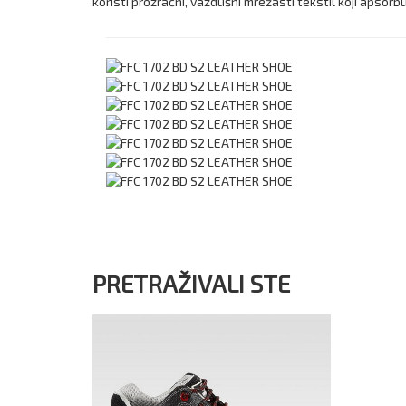
koristi prozračni, vazdušni mrežasti tekstil koji apsorb
PRETRAŽIVALI STE