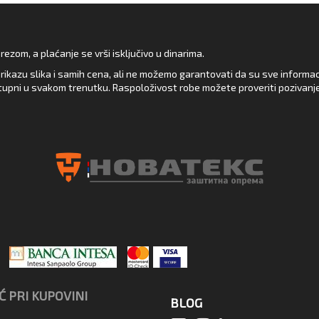
zom, a plaćanje se vrši isključivo u dinarima.
rikazu slika i samih cena, ali ne možemo garantovati da su sve informacij
upni u svakom trenutku. Raspoloživost robe možete proveriti pozivanj
 PRI KUPOVINI
BLOG