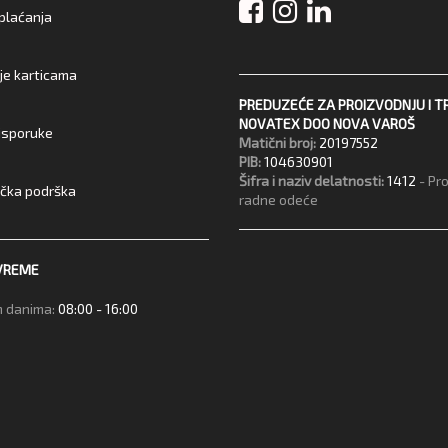
 plaćanja
je karticama
PREDUZEĆE ZA PROIZVODNJU I T
NOVATEX DOO NOVA VAROŠ
 isporuke
Matični broj:
20197552
PIB:
104630901
Šifra i naziv delatnosti:
1412
- Pr
ička podrška
radne odeće
VREME
 danima:
08:00 - 16:00