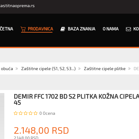
astitnaoprema.rs
ČETNA
PRODAVNICA
BAZA ZNANJA
O NAMA
KO
a obuća
Zaštitne cipele (S1, S2, S3...)
Zaštitne cipele plitke
DE
DEMIR FFC 1702 BD S2 PLITKA KOŽNA CIPEL
45
0
Ocena
2.148,00 RSD
2.148,00 RSD