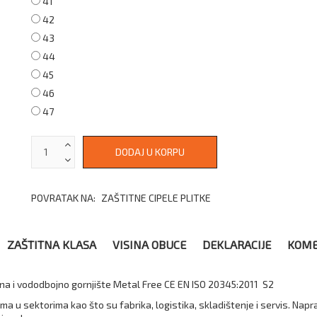
41
42
43
44
45
46
47
POVRATAK NA:
ZAŠTITNE CIPELE PLITKE
ZAŠTITNA KLASA
VISINA OBUCE
DEKLARACIJE
KOME
na i vododbojno gornjište Metal Free CE EN ISO 20345:2011 S2
ma u sektorima kao što su fabrika, logistika, skladištenje i servis. Na