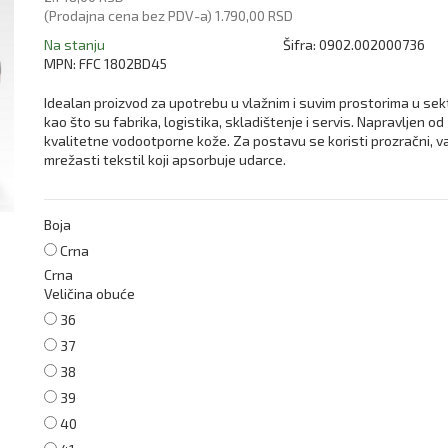
(Prodajna cena bez PDV-a)
1.790,00 RSD
Na stanju
Šifra:
0902.002000736
MPN:
FFC 1802BD45
Idealan proizvod za upotrebu u vlažnim i suvim prostorima u se
kao što su fabrika, logistika, skladištenje i servis. Napravljen od
kvalitetne vodootporne kože. Za postavu se koristi prozračni, v
mrežasti tekstil koji apsorbuje udarce.
Boja
Crna
Crna
Veličina obuće
36
37
38
39
40