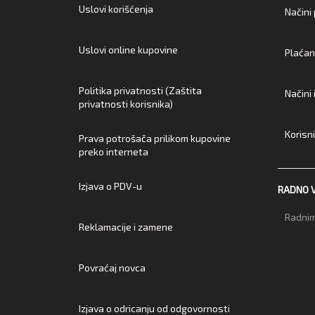
Uslovi korišćenja
Načini
Uslovi online kupovine
Plaćan
Politika privatnosti (Zaštita
Načini
privatnosti korisnika)
Korisn
Prava potrošača prilikom kupovine
preko interneta
Izjava o PDV-u
RADNO 
Radnim
Reklamacije i zamene
Povraćaj novca
Izjava o odricanju od odgovornosti