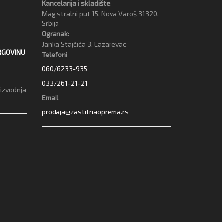
Kancelarija i skladište:
Magistralni put 15, Nova Varoš 31320,
Srbija
Ogranak:
Janka Stajčića 3, Lazarevac
RGOVINU
Telefoni
060/6233-935
033/261-21-21
oizvodnja
Email
prodaja@zastitnaoprema.rs