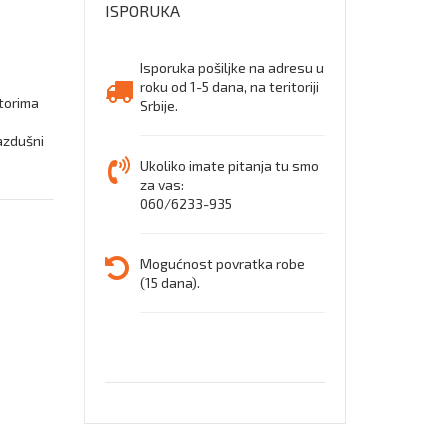
ISPORUKA
KOŽN
Isporuka pošiljke na adresu u
CIPELA
roku od 1-5 dana, na teritoriji
ktorima
Srbije.
azdušni
Ukoliko imate pitanja tu smo
za vas:
060/6233-935
Mogućnost povratka robe
(15 dana).