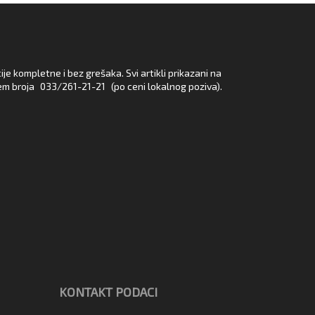
e kompletne i bez grešaka. Svi artikli prikazani na
em broja
033/261-21-21
(po ceni lokalnog poziva).
KONTAKT PODACI