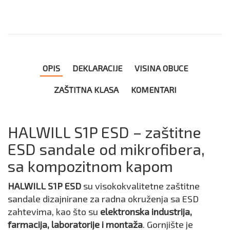
OPIS
DEKLARACIJE
VISINA OBUCE
ZAŠTITNA KLASA
KOMENTARI
HALWILL S1P ESD – zaštitne
ESD sandale od mikrofibera,
sa kompozitnom kapom
HALWILL S1P ESD
su visokokvalitetne zaštitne
sandale dizajnirane za radna okruženja sa ESD
zahtevima, kao što su
elektronska industrija,
farmacija, laboratorije i montaža
. Gornjište je