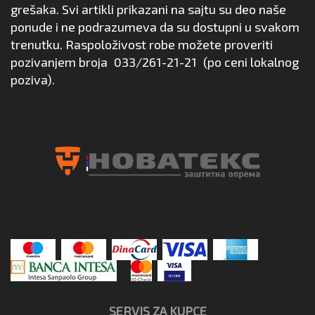
grešaka. Svi artikli prikazani na sajtu su deo naše
ponude i ne podrazumeva da su dostupni u svakom
trenutku. Raspoloživost robe možete proveriti
pozivanjem broja
033/261-21-21
(po ceni lokalnog
poziva).
SERVIS ZA KUPCE