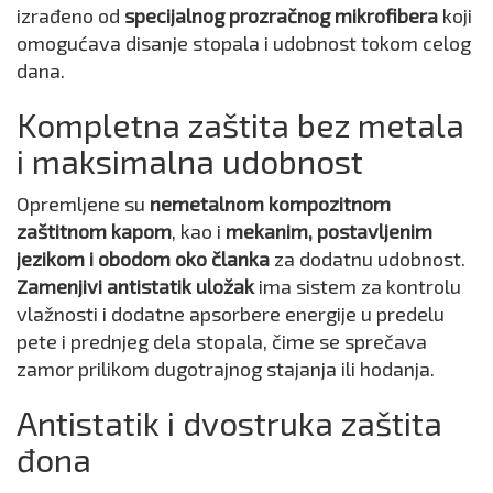
izrađeno od
specijalnog prozračnog mikrofibera
koji
omogućava disanje stopala i udobnost tokom celog
dana.
Kompletna zaštita bez metala
i maksimalna udobnost
Opremljene su
nemetalnom kompozitnom
zaštitnom kapom
, kao i
mekanim, postavljenim
jezikom i obodom oko članka
za dodatnu udobnost.
Zamenjivi antistatik uložak
ima sistem za kontrolu
vlažnosti i dodatne apsorbere energije u predelu
pete i prednjeg dela stopala, čime se sprečava
zamor prilikom dugotrajnog stajanja ili hodanja.
Antistatik i dvostruka zaštita
đona