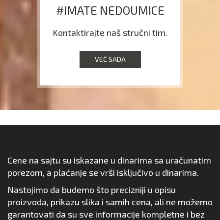
#IMATE NEDOUMICE
Kontaktirajte naš stručni tim.
VEĆ SADA
Cene na sajtu su iskazane u dinarima sa uračunatim
porezom, a plaćanje se vrši isključivo u dinarima.
Nastojimo da budemo što precizniji u opisu
proizvoda, prikazu slika i samih cena, ali ne možemo
garantovati da su sve informacije kompletne i bez