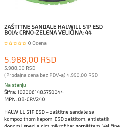
ZAŠTITNE SANDALE HALWILL S1P ESD
BOJA: CRNO-ZELENA VELIČINA: 44
0
Ocena
5.988,00 RSD
5.988,00 RSD
(Prodajna cena bez PDV-a)
4.990,00 RSD
Na stanju
Šifra:
1020061485750044
MPN:
OB-CRV240
HALWILL S1P ESD – zaštitne sandale sa
kompozitnom kapom, ESD zaštitom, antistatik
đonom i specijalnim mikrofiber gornjištem. Veličine