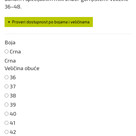
36–48.
Proveri dostupnost po bojama i veličinama
Boja
Crna
Crna
Veličina obuće
36
37
38
39
40
41
42