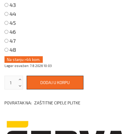
43
44
45
46
47
48
Na stanju:
>44 kom.
Lager osvežen: 7.8.2026 10:03
POVRATAK NA:
ZAŠTITNE CIPELE PLITKE