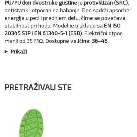
PU/PU đon dvostruke gustine
je
protivklizan (SRC)
,
antistatik i otporan na habanje. Đon sadrži apsorber
energije u peti i prednjem delu, čime se povećava
stabilnost pri hodu. Model je u skladu sa
EN ISO
20345 S1P
i
EN 61340-5-1 (ESD)
. Električni otpor:
manji od 35 MΩ. Dostupne veličine:
36–48
.
Prikaži
PRETRAŽIVALI STE