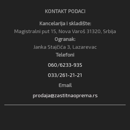
KONTAKT PODACI
Kancelarija i skladište:
Magistralni put 15, Nova Varoš 31320, Srbija
Ogranak:
Janka Stajčića 3, Lazarevac
Telefoni
060/6233-935
033/261-21-21
Email
prodaja@zastitnaoprema.rs