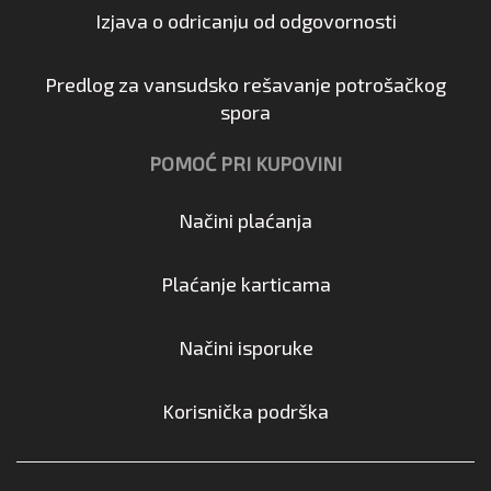
Izjava o odricanju od odgovornosti
Predlog za vansudsko rešavanje potrošačkog
spora
POMOĆ PRI KUPOVINI
Načini plaćanja
Plaćanje karticama
Načini isporuke
Korisnička podrška