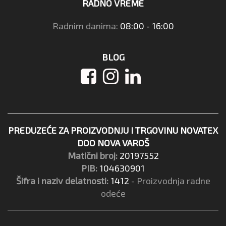
RADNO VREME
Radnim danima:
08:00 - 16:00
BLOG
PREDUZEĆE ZA PROIZVODNJU I TRGOVINU NOVATEX
DOO NOVA VAROŠ
Matični broj:
20197552
PIB:
104630901
Šifra i naziv delatnosti:
1412
- Proizvodnja radne
odeće