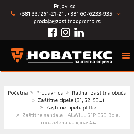
Prijavi se
+381 33/261-21-21
,
+381 60/6233-935
prodaja@zastitnaoprema.rs
Facebook
Instagram
LinkedIn
TOGG
Početna
Prodavnica
Radna i zaštitna obuća
Zaštitne cipele (S1, S2, S3...)
Zaštitne cipele plitke
Zaštitne sandale HALWILL S1P ESD Boja:
crno-zelena Veličina: 44