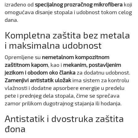
izrađeno od
specijalnog prozračnog mikrofibera
koji
omogućava disanje stopala i udobnost tokom celog
dana.
Kompletna zaštita bez metala
i maksimalna udobnost
Opremljene su
nemetalnom kompozitnom
zaštitnom kapom
, kao i
mekanim, postavljenim
jezikom i obodom oko članka
za dodatnu udobnost.
Zamenjivi antistatik uložak
ima sistem za kontrolu
vlažnosti i dodatne apsorbere energije u predelu
pete i prednjeg dela stopala, čime se sprečava
zamor prilikom dugotrajnog stajanja ili hodanja.
Antistatik i dvostruka zaštita
đona