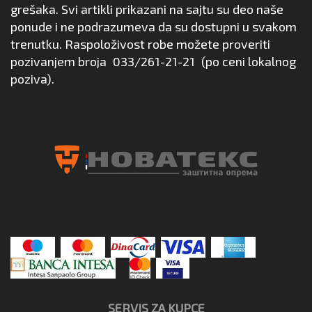
grešaka. Svi artikli prikazani na sajtu su deo naše
ponude i ne podrazumeva da su dostupni u svakom
trenutku. Raspoloživost robe možete proveriti
pozivanjem broja
033/261-21-21
(po ceni lokalnog
poziva).
SERVIS ZA KUPCE