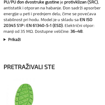
PU/PU đon dvostruke gustine
je
protivklizan (SRC)
,
antistatik i otporan na habanje. Đon sadrži apsorber
energije u peti i prednjem delu, čime se povećava
stabilnost pri hodu. Model je u skladu sa
EN ISO
20345 S1P
i
EN 61340-5-1 (ESD)
. Električni otpor:
manji od 35 MΩ. Dostupne veličine:
36–48
.
Prikaži
PRETRAŽIVALI STE