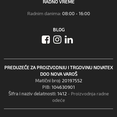
RADNO VREME
Radnim danima:
08:00 - 16:00
BLOG
PREDUZEĆE ZA PROIZVODNJU I TRGOVINU NOVATEX
DOO NOVA VAROŠ
Matični broj:
20197552
PIB:
104630901
Šifra i naziv delatnosti:
1412
- Proizvodnja radne
odeće