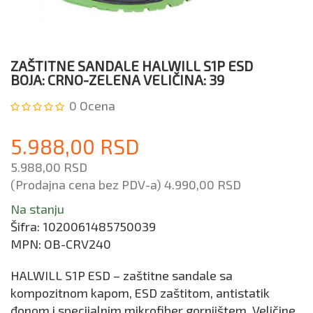
ZAŠTITNE SANDALE HALWILL S1P ESD
BOJA: CRNO-ZELENA VELIČINA: 39
0
Ocena
5.988,00 RSD
5.988,00 RSD
(Prodajna cena bez PDV-a)
4.990,00 RSD
Na stanju
Šifra:
1020061485750039
MPN:
OB-CRV240
HALWILL S1P ESD – zaštitne sandale sa
kompozitnom kapom, ESD zaštitom, antistatik
đonom i specijalnim mikrofiber gornjištem. Veličine