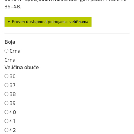
36–48.
Proveri dostupnost po bojama i veličinama
Boja
Crna
Crna
Veličina obuće
36
37
38
39
40
41
42