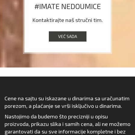
#IMATE NEDOUMICE
Kontaktirajte naš stručni tim.
VEĆ SADA
Cene na sajtu su iskazane u dinarima sa uračunatim
porezom, a plaćanje se vrši isključivo u dinarima.
Nastojimo da budemo što precizniji u opisu
proizvoda, prikazu slika i samih cena, ali ne možemo
garantovati da su sve informacije kompletne i bez