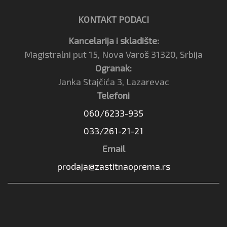
KONTAKT PODACI
Kancelarija i skladište:
Magistralni put 15, Nova Varoš 31320, Srbija
Ogranak:
Janka Stajčića 3, Lazarevac
Telefoni
060/6233-935
033/261-21-21
Email
prodaja@zastitnaoprema.rs