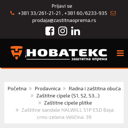
Prijavi se
+381 33/261-21-21
,
+381 60/6233-935
prodaja@zastitnaoprema.rs
Facebook
Instagram
LinkedIn
TOGG
Početna
Prodavnica
Radna i zaštitna obuća
Zaštitne cipele (S1, S2, S3...)
Zaštitne cipele plitke
Zaštitne sandale HALWILL S1P ESD Boja:
crno-zelena Veličina: 39