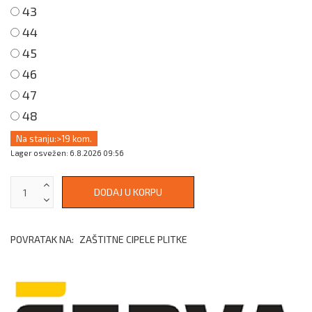
43
44
45
46
47
48
Na stanju:
>19 kom.
Lager osvežen: 6.8.2026 09:56
POVRATAK NA:
ZAŠTITNE CIPELE PLITKE