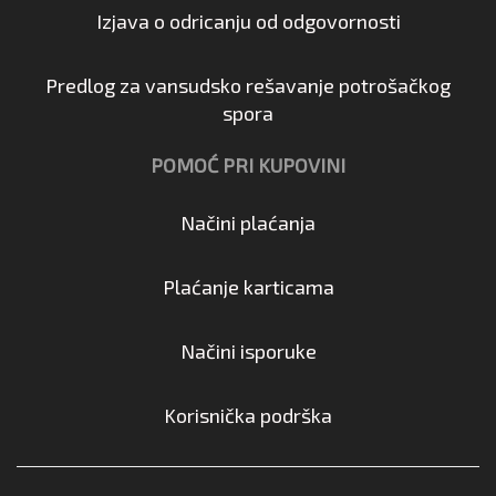
Izjava o odricanju od odgovornosti
Predlog za vansudsko rešavanje potrošačkog
spora
POMOĆ PRI KUPOVINI
Načini plaćanja
Plaćanje karticama
Načini isporuke
Korisnička podrška