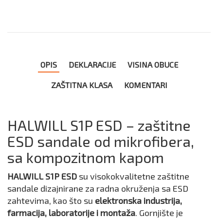
OPIS
DEKLARACIJE
VISINA OBUCE
ZAŠTITNA KLASA
KOMENTARI
HALWILL S1P ESD – zaštitne
ESD sandale od mikrofibera,
sa kompozitnom kapom
HALWILL S1P ESD
su visokokvalitetne zaštitne
sandale dizajnirane za radna okruženja sa ESD
zahtevima, kao što su
elektronska industrija,
farmacija, laboratorije i montaža
. Gornjište je