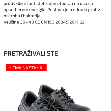
protivklizni i antistatik đon otporan na ulja sa
apsorberom energije. Postava je tretirana protiv
mikroba i bakterija.
Veličine 36 - 48 CE EN ISO 20345:2011 S2
PRETRAŽIVALI STE
NEMA NA STANJU