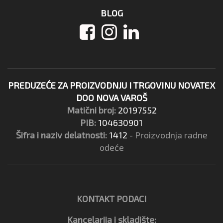
BLOG
PREDUZEĆE ZA PROIZVODNJU I TRGOVINU NOVATEX
DOO NOVA VAROŠ
Matični broj:
20197552
PIB:
104630901
Šifra i naziv delatnosti:
1412
- Proizvodnja radne
odeće
KONTAKT PODACI
Kancelarija i skladište: