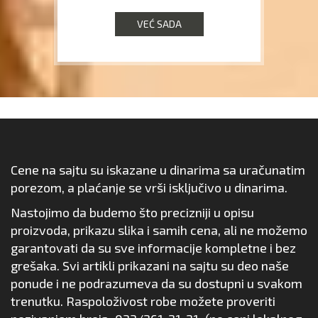
VEĆ SADA
Cene na sajtu su iskazane u dinarima sa uračunatim
porezom, a plaćanje se vrši isključivo u dinarima.
Nastojimo da budemo što precizniji u opisu
proizvoda, prikazu slika i samih cena, ali ne možemo
garantovati da su sve informacije kompletne i bez
grešaka. Svi artikli prikazani na sajtu su deo naše
ponude i ne podrazumeva da su dostupni u svakom
trenutku. Raspoloživost robe možete proveriti