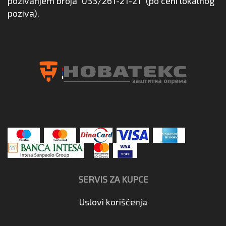
pozivanjem broja
033/261-21-21
(po ceni lokalnog
poziva).
SERVIS ZA KUPCE
Uslovi korišćenja