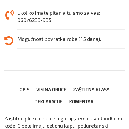
Ukoliko imate pitanja tu smo za vas:
060/6233-935
Mogućnost povratka robe (15 dana).
OPIS
VISINA OBUCE
ZAŠTITNA KLASA
DEKLARACIJE
KOMENTARI
Zaštitne plitke cipele sa gornjištem od vodoodbojne
kože. Cipele imaju čeličnu kapu, poliuretanski