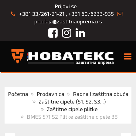
Prijavi se
+381 33/261-21-21
,
+381 60/6233-935
prodaja@zastitnaoprema.rs
Facebook
Instagram
LinkedIn
TOGG
Početna
Prodavnica
Radna i zaštitna obuća
Zaštitne cipele (S1, S2, S3...)
Zaštitne cipele plitke
BMES 571 S2 Plitke zaštitne cipele 38