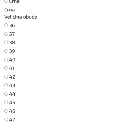
Crna
Crna
Veličina obuće
36
37
38
39
40
41
42
43
44
45
46
47