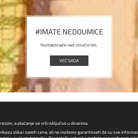
#IMATE NEDOUMICE
Kontaktirajte naš stručni tim.
VEĆ SADA
zom, a plaćanje se vrši isključivo u dinarima.
rikazu slika i samih cena, ali ne možemo garantovati da su sve informacij
upni u svakom trenutku. Raspoloživost robe možete proveriti pozivanj