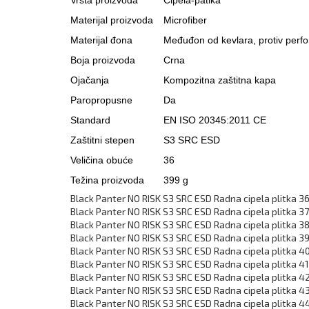
Materijal proizvoda
Microfiber
Materijal đona
Međuđon od kevlara, protiv perf
Boja proizvoda
Crna
Ojačanja
Kompozitna zaštitna kapa
Paropropusne
Da
Standard
EN ISO 20345:2011 CE
Zaštitni stepen
S3 SRC ESD
Veličina obuće
36
Težina proizvoda
399 g
Black Panter NO RISK S3 SRC ESD Radna cipela plitka 3
Black Panter NO RISK S3 SRC ESD Radna cipela plitka 37
Black Panter NO RISK S3 SRC ESD Radna cipela plitka 3
Black Panter NO RISK S3 SRC ESD Radna cipela plitka 3
Black Panter NO RISK S3 SRC ESD Radna cipela plitka 4
Black Panter NO RISK S3 SRC ESD Radna cipela plitka 41
Black Panter NO RISK S3 SRC ESD Radna cipela plitka 4
Black Panter NO RISK S3 SRC ESD Radna cipela plitka 4
Black Panter NO RISK S3 SRC ESD Radna cipela plitka 4