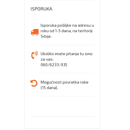
SRC
ISPORUKA
ESD
Radna
Isporuka pošiljke na adresu u
roku od 1-5 dana, na teritoriji
cipela
Srbije.
plitka
Ukoliko imate pitanja tu smo
za vas:
060/6233-935
Mogućnost povratka robe
(15 dana).