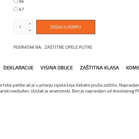
46
47
POVRATAK NA:
ZAŠTITNE CIPELE PLITKE
DEKLARACIJE
VISINA OBUCE
ZAŠTITNA KLASA
KOME
tske patike ali je u pitanju cipela koja itekako pruža zaštitu. Napravlje
larski međuđon. Uložak je anatomski. Đon je napravljen od dvoslojnog PU,