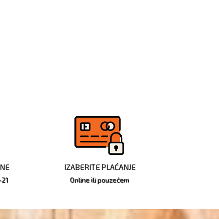
INE
IZABERITE PLAĆANJE
-21
Online ili pouzećem