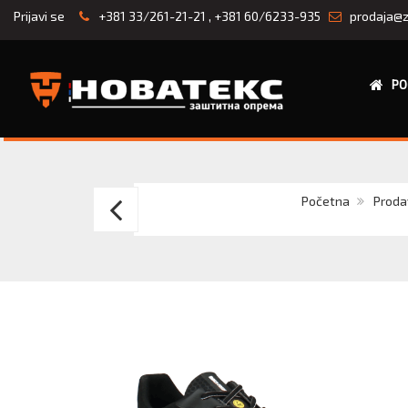
Prijavi se
+381 33/261-21-21
,
+381 60/6233-935
prodaja@z
PO
Cipele
Početna
Proda
plitke
CUBAN
S1
ESD