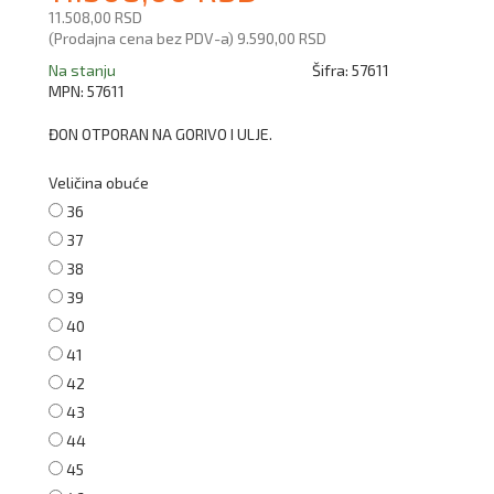
11.508,00 RSD
(Prodajna cena bez PDV-a)
9.590,00 RSD
Na stanju
Šifra:
57611
MPN:
57611
ĐON OTPORAN NA GORIVO I ULJE.
Veličina obuće
36
37
38
39
40
41
42
43
44
45