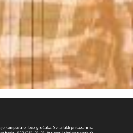
e kompletne i bez grešaka. Svi artikli prikazani na
em broja
033/261-21-21
(po ceni lokalnog poziva).