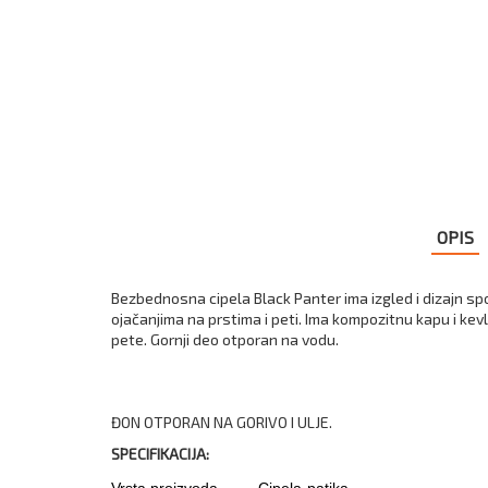
OPIS
Bezbednosna cipela Black Panter ima izgled i dizajn spor
ojačanjima na prstima i peti. Ima kompozitnu kapu i kev
pete. Gornji deo otporan na vodu.
ĐON OTPORAN NA GORIVO I ULJE.
SPECIFIKACIJA:
Vrsta proizvoda
Cipela-patika