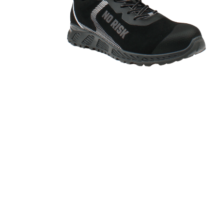
91328-
03
plave
-
Sixton