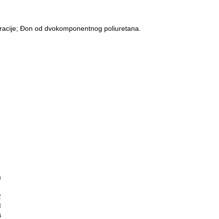
oracije; Đon od dvokomponentnog poliuretana.
6
8
9
0
2
3
4