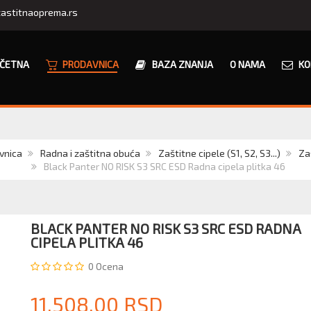
astitnaoprema.rs
ČETNA
PRODAVNICA
BAZA ZNANJA
O NAMA
KO
vnica
Radna i zaštitna obuća
Zaštitne cipele (S1, S2, S3...)
Za
Black Panter NO RISK S3 SRC ESD Radna cipela plitka 46
BLACK PANTER NO RISK S3 SRC ESD RADNA
CIPELA PLITKA 46
0
Ocena
11.508,00 RSD