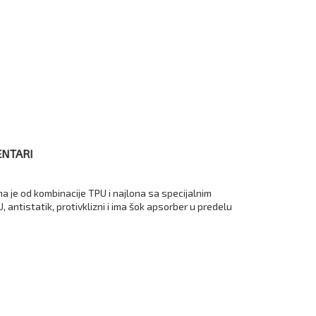
NTARI
na je od kombinacije TPU i najlona sa specijalnim
 antistatik, protivklizni i ima šok apsorber u predelu