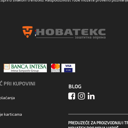
 PRI KUPOVINI
BLOG
 plaćanja
je karticama
PREDUZEĆE ZA PROIZVODNJU I T