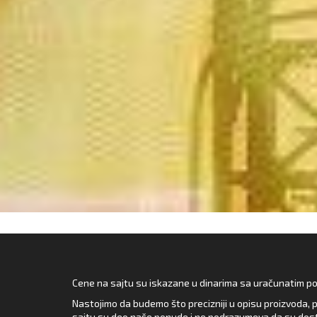
Cene na sajtu su iskazane u dinarima sa uračunatim pore
Nastojimo da budemo što precizniji u opisu proizvoda, p
sajtu su deo naše ponude i ne podrazumeva da su dost