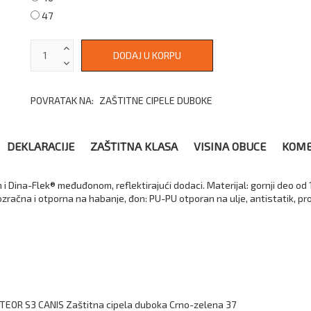
47
POVRATAK NA:
ZAŠTITNE CIPELE DUBOKE
DEKLARACIJE
ZAŠTITNA KLASA
VISINA OBUCE
KOME
i Dina-Flek® međuđonom, reflektirajući dodaci. Materijal: gornji deo o
ačna i otporna na habanje, đon: PU-PU otporan na ulje, antistatik, prot
EOR S3 CANIS Zaštitna cipela duboka Crno-zelena 37