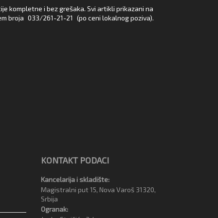
e kompletne i bez grešaka. Svi artikli prikazani na
em broja
033/261-21-21
(po ceni lokalnog poziva).
KONTAKT PODACI
Kancelarija i skladište:
Magistralni put 15, Nova Varoš 31320,
Srbija
Ogranak: