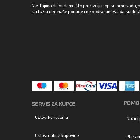
Nastojimo da budemo što precizniji u opisu proizvoda, p
sajtu su deo naše ponude i ne podrazumeva da su dost
POMOĆ
SERVIS ZA KUPCE
Uslovi korišćenja
Načini
Uslovi online kupovine
Plaćan