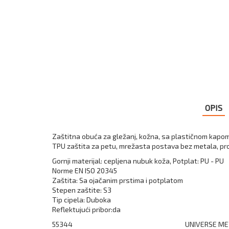
OPIS
Zaštitna obuća za gležanj, kožna, sa plastičnom kapom 
TPU zaštita za petu, mrežasta postava bez metala, prozr
Gornji materijal: cepljena nubuk koža, Potplat: PU - PU
Norme EN ISO 20345
Zaštita: Sa ojačanim prstima i potplatom
Stepen zaštite: S3
Tip cipela: Duboka
Reflektujući pribor:da
55344
UNIVERSE MET