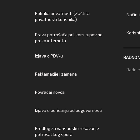
Politika privatnosti (Zaštita
Načini
privatnosti korisnika)
Korisn
Prava potrošača prilikom kupovine
preko interneta
Izjava o PDV-u
RADNO 
Radnim
Reklamacije i zamene
Povraćaj novca
Izjava o odricanju od odgovornosti
Predlog za vansudsko rešavanje
potrošačkog spora