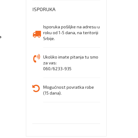
zaštit
ISPORUKA
cipele
Isporuka pošiljke na adresu u
roku od 1-5 dana, na teritoriji
®
Srbije.
Ukoliko imate pitanja tu smo
za vas:
060/6233-935
Mogućnost povratka robe
(15 dana).