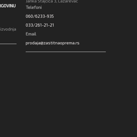
Janka Stajčića 3, Lazarevac
RGOVINU
Telefoni
060/6233-935
033/261-21-21
oizvodnja
Email
prodaja@zastitnaoprema.rs