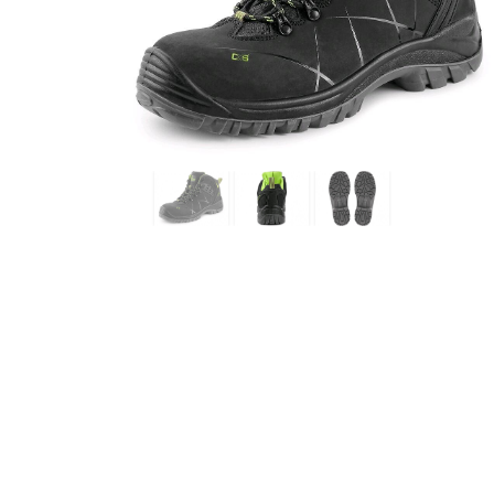
SRC
duboke
zaštitne
cipele
crno-
zelene
boje