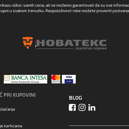
rikazu slika i samih cena, ali ne možemo garantovati da su sve informacij
upni u svakom trenutku. Raspoloživost robe možete proveriti pozivanj
 PRI KUPOVINI
BLOG
 plaćanja
je karticama