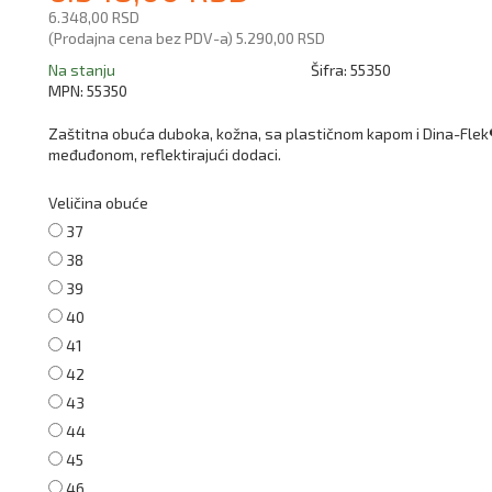
6.348,00 RSD
(Prodajna cena bez PDV-a)
5.290,00 RSD
Na stanju
Šifra:
55350
MPN:
55350
Zaštitna obuća duboka, kožna, sa plastičnom kapom i Dina-Flek
međuđonom, reflektirajući dodaci.
Veličina obuće
37
38
39
40
41
42
43
44
45
46