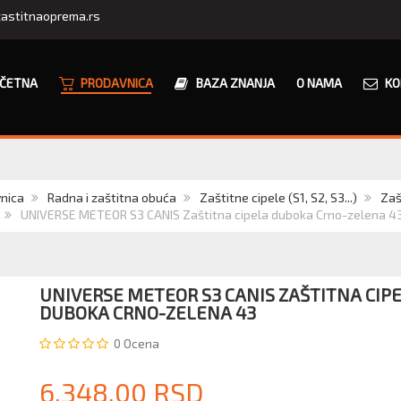
astitnaoprema.rs
ČETNA
PRODAVNICA
BAZA ZNANJA
O NAMA
KO
nica
Radna i zaštitna obuća
Zaštitne cipele (S1, S2, S3...)
Zaš
UNIVERSE METEOR S3 CANIS Zaštitna cipela duboka Crno-zelena 4
UNIVERSE METEOR S3 CANIS ZAŠTITNA CIP
DUBOKA CRNO-ZELENA 43
0
Ocena
6.348,00 RSD