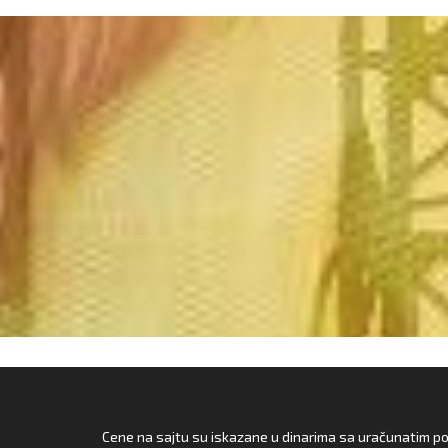
Cene na sajtu su iskazane u dinarima sa uračunatim pore