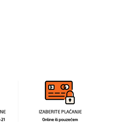
INE
IZABERITE PLAĆANJE
-21
Online ili pouzećem