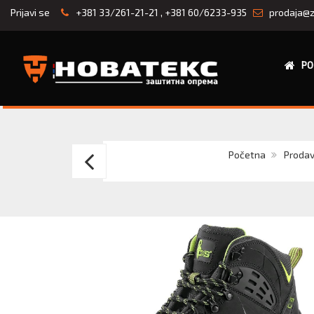
Prijavi se
+381 33/261-21-21
,
+381 60/6233-935
prodaja@z
PO
CANIS
Početna
Prodav
CXS
UNIVERSE
METEOR
S3