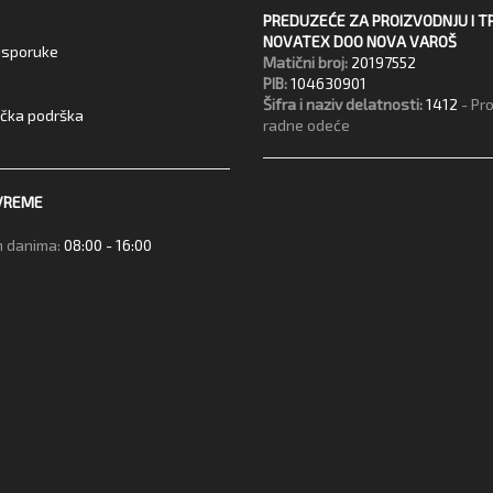
PREDUZEĆE ZA PROIZVODNJU I T
NOVATEX DOO NOVA VAROŠ
 isporuke
Matični broj:
20197552
PIB:
104630901
Šifra i naziv delatnosti:
1412
- Pr
ička podrška
radne odeće
VREME
 danima:
08:00 - 16:00