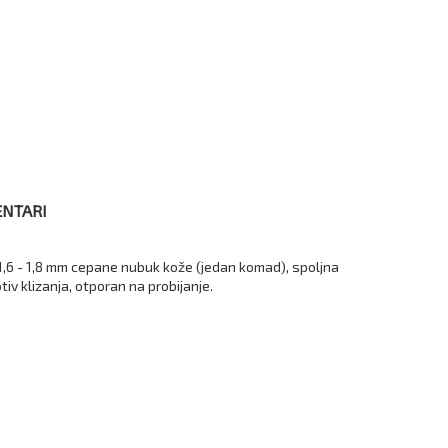
NTARI
d 1,6 - 1,8 mm cepane nubuk kože (jedan komad), spoljna
iv klizanja, otporan na probijanje.