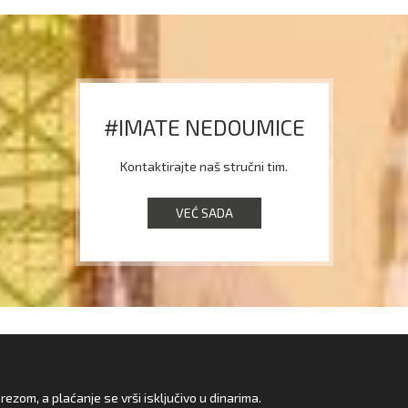
#IMATE NEDOUMICE
Kontaktirajte naš stručni tim.
VEĆ SADA
zom, a plaćanje se vrši isključivo u dinarima.