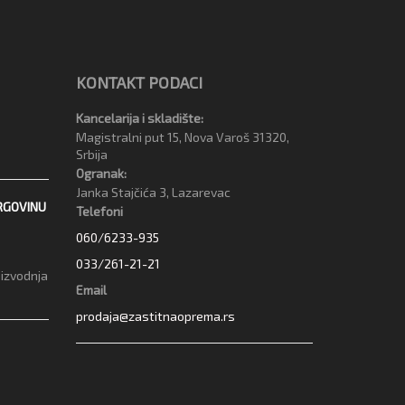
KONTAKT PODACI
Kancelarija i skladište:
Magistralni put 15, Nova Varoš 31320,
Srbija
Ogranak:
Janka Stajčića 3, Lazarevac
RGOVINU
Telefoni
060/6233-935
033/261-21-21
oizvodnja
Email
prodaja@zastitnaoprema.rs