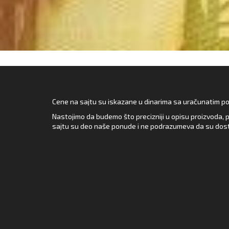
Cene na sajtu su iskazane u dinarima sa uračunatim pore
Nastojimo da budemo što precizniji u opisu proizvoda, p
sajtu su deo naše ponude i ne podrazumeva da su dost