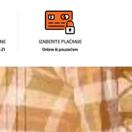
INE
IZABERITE PLAĆANJE
-21
Online ili pouzećem