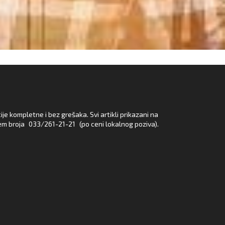
e kompletne i bez grešaka. Svi artikli prikazani na
em broja
033/261-21-21
(po ceni lokalnog poziva).