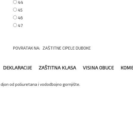
44
45
46
47
POVRATAK NA:
ZAŠTITNE CIPELE DUBOKE
DEKLARACIJE
ZAŠTITNA KLASA
VISINA OBUCE
KOME
djon od poliuretana i vododbojno gornjište.