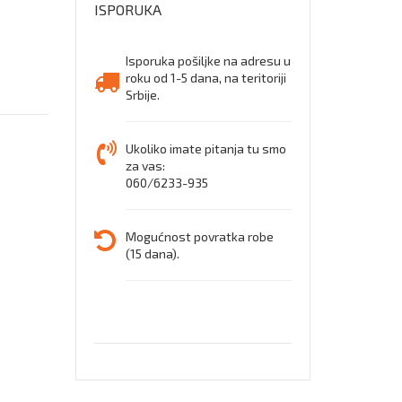
ISPORUKA
cipele
Isporuka pošiljke na adresu u
roku od 1-5 dana, na teritoriji
Srbije.
Ukoliko imate pitanja tu smo
za vas:
060/6233-935
Mogućnost povratka robe
(15 dana).