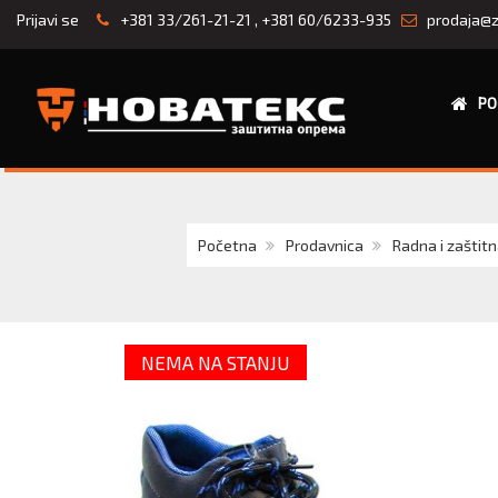
Prijavi se
+381 33/261-21-21
,
+381 60/6233-935
prodaja@z
PO
Početna
Prodavnica
Radna i zaštit
NEMA NA STANJU