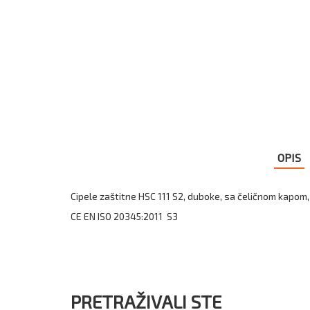
OPIS
Cipele zaštitne HSC 111 S2, duboke, sa čeličnom kapom, 
CE EN ISO 20345:2011 S3
PRETRAŽIVALI STE