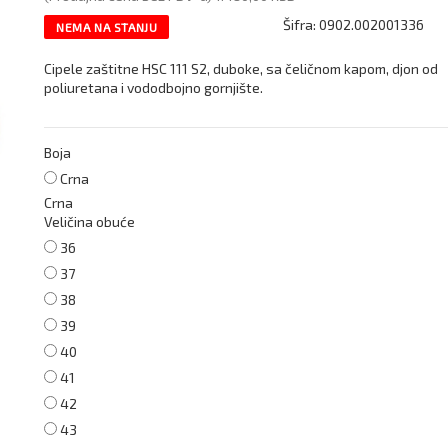
Šifra:
0902.002001336
NEMA NA STANJU
Cipele zaštitne HSC 111 S2, duboke, sa čeličnom kapom, djon od
poliuretana i vododbojno gornjište.
Boja
Crna
Crna
Veličina obuće
36
37
38
39
40
41
42
43