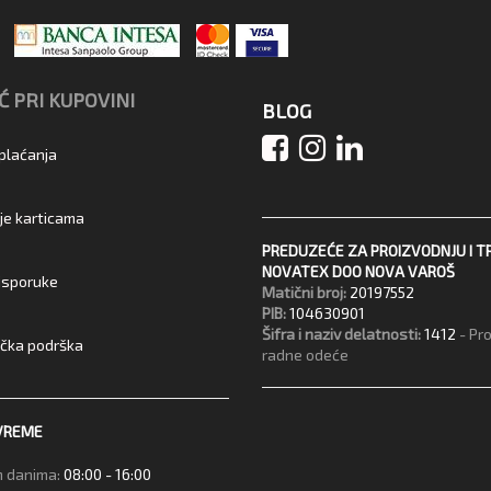
 PRI KUPOVINI
BLOG
 plaćanja
je karticama
PREDUZEĆE ZA PROIZVODNJU I T
NOVATEX DOO NOVA VAROŠ
 isporuke
Matični broj:
20197552
PIB:
104630901
Šifra i naziv delatnosti:
1412
- Pr
ička podrška
radne odeće
VREME
 danima:
08:00 - 16:00