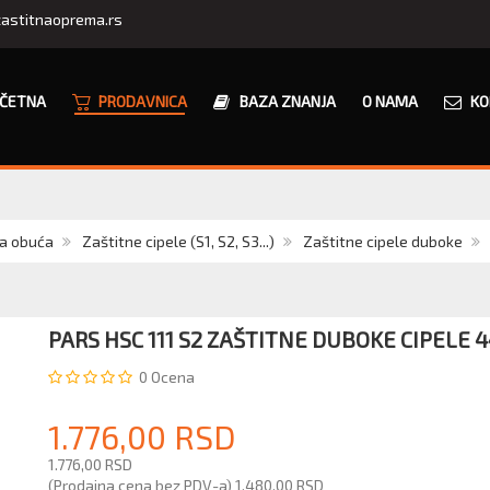
astitnaoprema.rs
ČETNA
PRODAVNICA
BAZA ZNANJA
O NAMA
KO
na obuća
Zaštitne cipele (S1, S2, S3...)
Zaštitne cipele duboke
PARS HSC 111 S2 ZAŠTITNE DUBOKE CIPELE 4
0
Ocena
1.776,00 RSD
1.776,00 RSD
(Prodajna cena bez PDV-a)
1.480,00 RSD