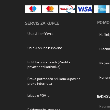
POMOĆ
SERVIS ZA KUPCE
Uslovi korišćenja
Načini
Uslovi online kupovine
Plaćan
Politika privatnosti (Zaštita
Načini
privatnosti korisnika)
Korisn
Prava potrošača prilikom kupovine
preko interneta
Izjava o PDV-u
RADNO 
Radnim
Reklamacije i zamene